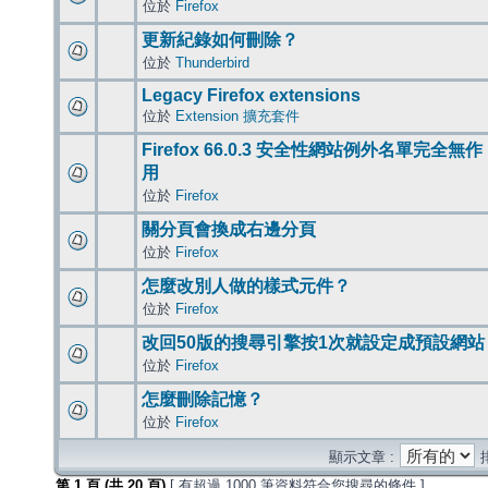
位於
Firefox
更新紀錄如何刪除？
位於
Thunderbird
Legacy Firefox extensions
位於
Extension 擴充套件
Firefox 66.0.3 安全性網站例外名單完全無作
用
位於
Firefox
關分頁會換成右邊分頁
位於
Firefox
怎麼改別人做的樣式元件？
位於
Firefox
改回50版的搜尋引擎按1次就設定成預設網站
位於
Firefox
怎麼刪除記憶？
位於
Firefox
顯示文章 :
第
1
頁 (共
20
頁)
[ 有超過 1000 筆資料符合您搜尋的條件 ]