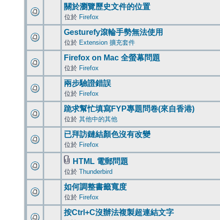
關於瀏覽歷史文件的位置
位於
Firefox
Gesturefy滾輪手勢無法使用
位於
Extension 擴充套件
Firefox on Mac 全螢幕問題
位於
Firefox
兩步驗證錯誤
位於
Firefox
跪求幫忙填寫FYP專題問卷(來自香港)
位於
其他中的其他
已拜訪鏈結顏色沒有改變
位於
Firefox
HTML 電郵問題
位於
Thunderbird
如何調整書籤寬度
位於
Firefox
按Ctrl+C沒辦法複製超連結文字