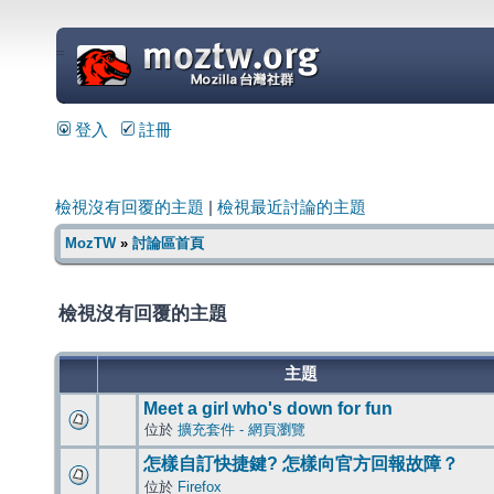
=
登入
註冊
檢視沒有回覆的主題
|
檢視最近討論的主題
MozTW
»
討論區首頁
檢視沒有回覆的主題
主題
Meet a girl who's down for fun
位於
擴充套件 - 網頁瀏覽
怎樣自訂快捷鍵? 怎樣向官方回報故障？
位於
Firefox