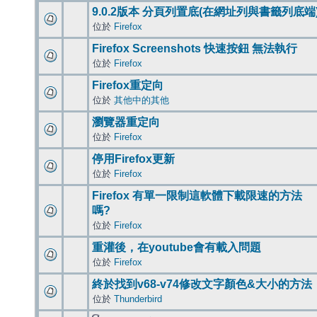
9.0.2版本 分頁列置底(在網址列與書籤列底端
位於
Firefox
Firefox Screenshots 快速按鈕 無法執行
位於
Firefox
Firefox重定向
位於
其他中的其他
瀏覽器重定向
位於
Firefox
停用Firefox更新
位於
Firefox
Firefox 有單一限制這軟體下載限速的方法
嗎?
位於
Firefox
重灌後，在youtube會有載入問題
位於
Firefox
終於找到v68-v74修改文字顏色&大小的方法
位於
Thunderbird