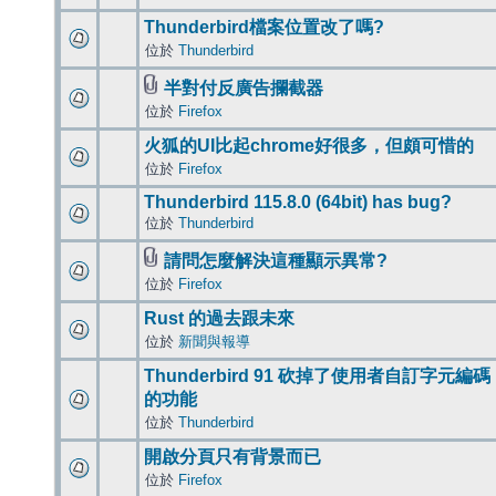
Thunderbird檔案位置改了嗎?
位於
Thunderbird
半對付反廣告攔截器
位於
Firefox
火狐的UI比起chrome好很多，但頗可惜的
位於
Firefox
Thunderbird 115.8.0 (64bit) has bug?
位於
Thunderbird
請問怎麼解決這種顯示異常?
位於
Firefox
Rust 的過去跟未來
位於
新聞與報導
Thunderbird 91 砍掉了使用者自訂字元編碼
的功能
位於
Thunderbird
開啟分頁只有背景而已
位於
Firefox