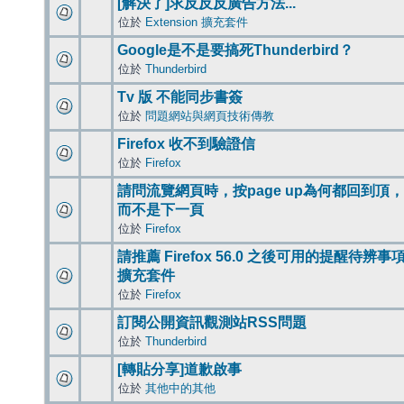
[解決了]求反反反廣告方法...
位於
Extension 擴充套件
Google是不是要搞死Thunderbird？
位於
Thunderbird
Tv 版 不能同步書簽
位於
問題網站與網頁技術傳教
Firefox 收不到驗證信
位於
Firefox
請問流覽網頁時，按page up為何都回到頂，
而不是下一頁
位於
Firefox
請推薦 Firefox 56.0 之後可用的提醒待辨事
擴充套件
位於
Firefox
訂閱公開資訊觀測站RSS問題
位於
Thunderbird
[轉貼分享]道歉啟事
位於
其他中的其他