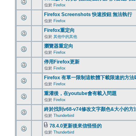
位於
Firefox
Firefox Screenshots 快速按鈕 無法執行
位於
Firefox
Firefox重定向
位於
其他中的其他
瀏覽器重定向
位於
Firefox
停用Firefox更新
位於
Firefox
Firefox 有單一限制這軟體下載限速的方法
位於
Firefox
重灌後，在youtube會有載入問題
位於
Firefox
終於找到v68-v74修改文字顏色&大小的方
位於
Thunderbird
78.4.0更新後來信怪怪的
位於
Thunderbird