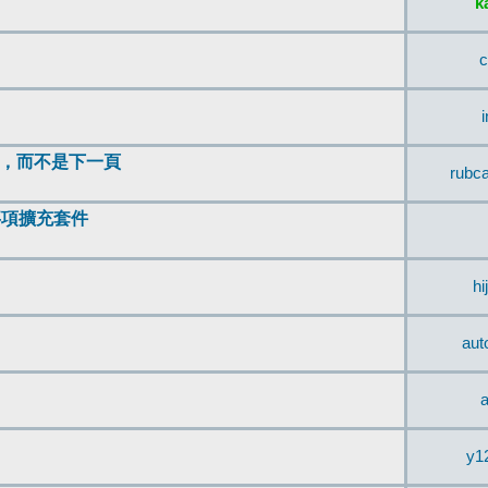
k
c
頂，而不是下一頁
rubc
辨事項擴充套件
hi
aut
a
y1