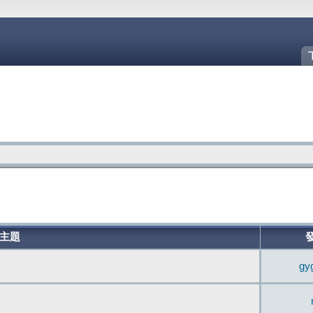
主題
gy