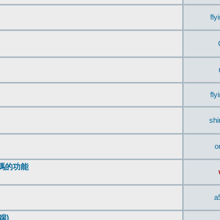
fly
fly
sh
o
編碼的功能
a
端)