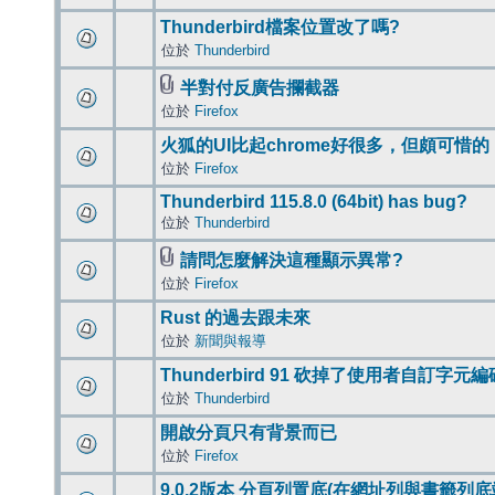
Thunderbird檔案位置改了嗎?
位於
Thunderbird
半對付反廣告攔截器
位於
Firefox
火狐的UI比起chrome好很多，但頗可惜的
位於
Firefox
Thunderbird 115.8.0 (64bit) has bug?
位於
Thunderbird
請問怎麼解決這種顯示異常?
位於
Firefox
Rust 的過去跟未來
位於
新聞與報導
Thunderbird 91 砍掉了使用者自訂字元
位於
Thunderbird
開啟分頁只有背景而已
位於
Firefox
9.0.2版本 分頁列置底(在網址列與書籤列底