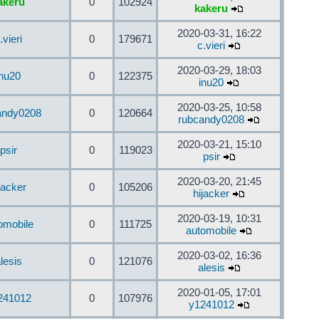
akeru
0
102924
kakeru
2020-03-31, 16:22
.vieri
0
179671
c.vieri
2020-03-29, 18:03
inu20
0
122375
inu20
2020-03-25, 10:58
andy0208
0
120664
rubcandy0208
2020-03-21, 15:10
psir
0
119023
psir
2020-03-20, 21:45
jacker
0
105206
hijacker
2020-03-19, 10:31
omobile
0
111725
automobile
2020-03-02, 16:36
lesis
0
121076
alesis
2020-01-05, 17:01
241012
0
107976
y1241012