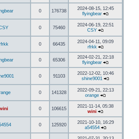
2024-08-15, 12:45
ingbear
0
176738
flyingbear
2024-06-19, 22:51
CSY
0
75460
CSY
2024-04-11, 09:09
rfrkk
0
66435
rfrkk
2024-02-21, 22:18
ingbear
0
65306
flyingbear
2022-12-02, 10:46
ine9001
0
91103
shine9001
2022-09-21, 22:13
range
0
141328
orange
2021-11-14, 05:38
wini
0
106615
wini
2021-10-10, 16:29
54554
0
125920
a54554
2021-07-31, 20:13