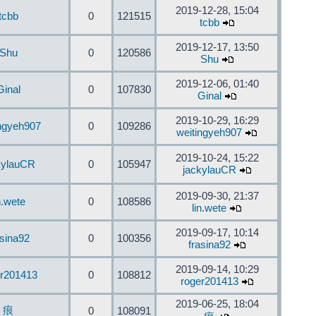
2019-12-28, 15:04
tcbb
0
121515
tcbb
2019-12-17, 13:50
Shu
0
120586
Shu
2019-12-06, 01:40
Ginal
0
107830
Ginal
2019-10-29, 16:29
ingyeh907
0
109286
weitingyeh907
2019-10-24, 15:22
kylauCR
0
105947
jackylauCR
2019-09-30, 21:37
n.wete
0
108586
lin.wete
2019-09-17, 10:14
asina92
0
100356
frasina92
2019-09-14, 10:29
er201413
0
108812
roger201413
2019-06-25, 18:04
痕
0
108091