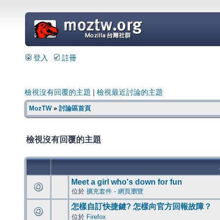
=
登入
註冊
檢視沒有回覆的主題
|
檢視最近討論的主題
MozTW
»
討論區首頁
檢視沒有回覆的主題
Meet a girl who's down for fun
位於
擴充套件 - 網頁瀏覽
怎樣自訂快捷鍵? 怎樣向官方回報故障？
位於
Firefox