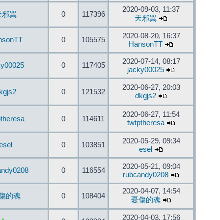
2020-09-03, 11:37
天邪翼
0
117396
天邪翼
2020-08-20, 16:37
nsonTT
0
105575
HansonTT
2020-07-14, 08:17
ky00025
0
117405
jacky00025
2020-06-27, 20:03
kgjs2
0
121532
dkgjs2
2020-06-27, 11:54
ptheresa
0
114611
twtptheresa
2020-05-29, 09:34
esel
0
103851
esel
2020-05-21, 09:04
andy0208
0
116554
rubcandy0208
2020-04-07, 14:54
傷的魂
0
108404
憂傷的魂
2020-04-03, 17:56