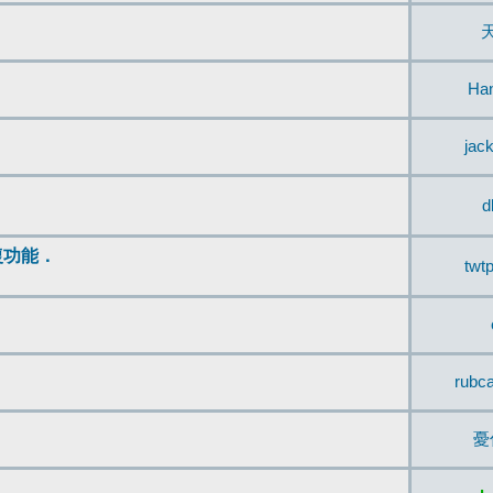
Ha
jac
d
復功能．
twt
rubc
憂