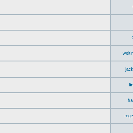
weit
jac
li
fr
rog