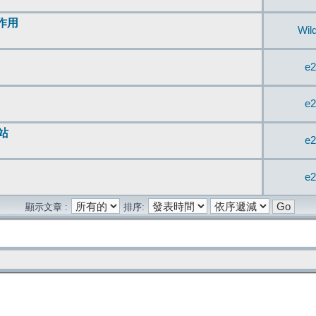
無作用
Wil
e2
e2
站
e2
e2
顯示文章 :
排序: