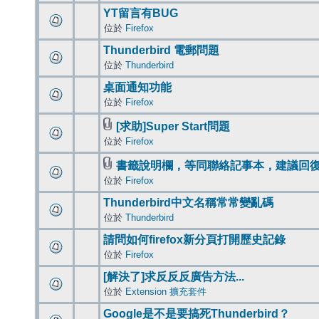
YT留言有BUG
位於
Firefox
Thunderbird 電郵問題
位於
Thunderbird
桌面通知功能
位於
Firefox
[求助]Super Start問題
位於
Firefox
書籤說明欄，等同聯絡記事本，建議回
位於
Firefox
Thunderbird中文名稱常常變亂碼
位於
Thunderbird
請問如何firefox新分頁打開歷史記錄
位於
Firefox
[解決了]求反反反廣告方法...
位於
Extension 擴充套件
Google是不是要搞死Thunderbird？