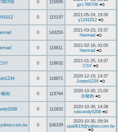
780706
0
115695
gzc780706
2021-05-24, 19:30
241012
0
115197
y1241012
2021-03-23, 15:37
armad
0
143255
Harmad
2021-02-18, 01:05
armad
0
118811
Harmad
2021-01-25, 14:37
CSY
0
118832
CSY
2020-12-19, 14:37
pei1234
0
118871
Junpei1234
2020-10-30, 21:00
冷豬肉
0
119784
冷豬肉
2020-10-30, 14:38
andy0208
0
112832
rubcandy0208
2020-10-30, 09:34
yahoo.com.tw
0
106339
spa0619@yahoo.com.tw