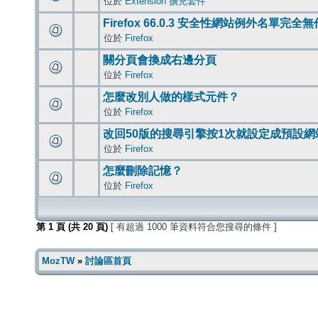
位於
Extension 擴充套件
Firefox 66.0.3 安全性網站例外名單完全
位於
Firefox
關分頁會換成右邊分頁
位於
Firefox
怎麼改別人做的樣式元件？
位於
Firefox
改回50版的搜尋引擎按1次就設定成預設網
位於
Firefox
怎麼刪除記憶？
位於
Firefox
第
1
頁 (共
20
頁)
[ 有超過 1000 筆資料符合您搜尋的條件 ]
MozTW
»
討論區首頁