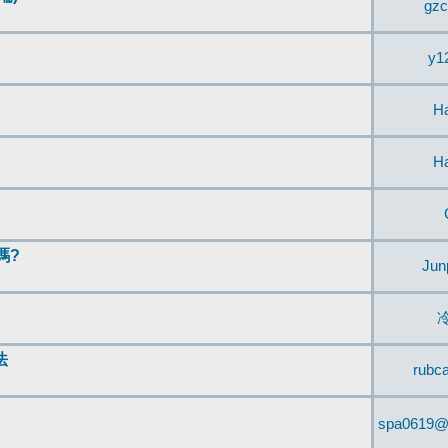
gzc
y1
H
H
嗎?
Jun
法
rubc
spa0619@