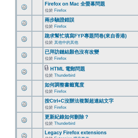
Firefox on Mac 全螢幕問題
位於
Firefox
兩步驗證錯誤
位於
Firefox
跪求幫忙填寫FYP專題問卷(來自香港)
位於
其他中的其他
已拜訪鏈結顏色沒有改變
位於
Firefox
HTML 電郵問題
位於
Thunderbird
如何調整書籤寬度
位於
Firefox
按Ctrl+C沒辦法複製超連結文字
位於
Firefox
更新紀錄如何刪除？
位於
Thunderbird
Legacy Firefox extensions