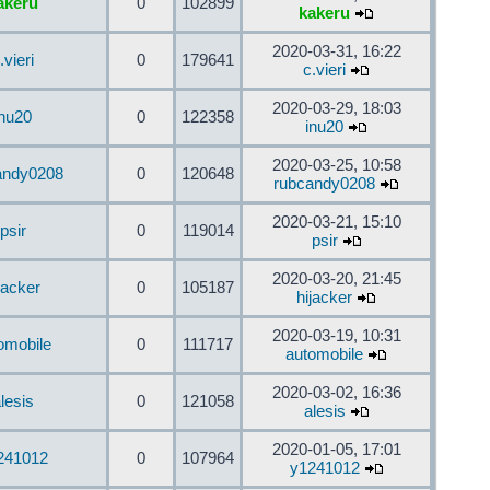
akeru
0
102899
kakeru
2020-03-31, 16:22
.vieri
0
179641
c.vieri
2020-03-29, 18:03
inu20
0
122358
inu20
2020-03-25, 10:58
andy0208
0
120648
rubcandy0208
2020-03-21, 15:10
psir
0
119014
psir
2020-03-20, 21:45
jacker
0
105187
hijacker
2020-03-19, 10:31
omobile
0
111717
automobile
2020-03-02, 16:36
lesis
0
121058
alesis
2020-01-05, 17:01
241012
0
107964
y1241012