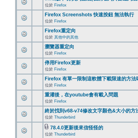
位於
Firefox
Firefox Screenshots 快速按鈕 無法執行
位於
Firefox
Firefox重定向
位於
其他中的其他
瀏覽器重定向
位於
Firefox
停用Firefox更新
位於
Firefox
Firefox 有單一限制這軟體下載限速的方法
位於
Firefox
重灌後，在youtube會有載入問題
位於
Firefox
終於找到v68-v74修改文字顏色&大小的方
位於
Thunderbird
78.4.0更新後來信怪怪的
位於
Thunderbird