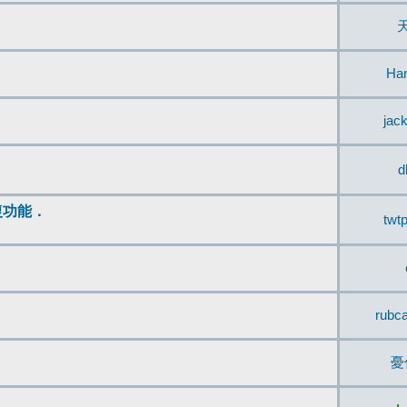
Ha
jac
d
復功能．
twt
rubc
憂