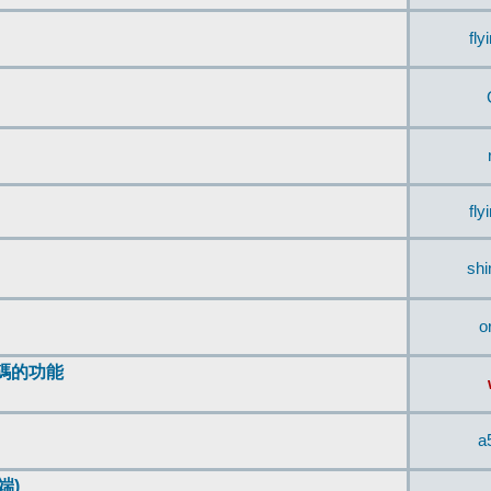
fly
fly
sh
o
編碼的功能
a
端)