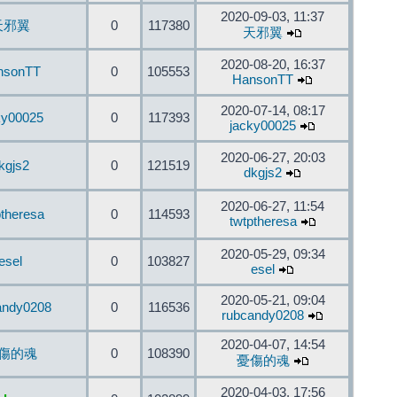
2020-09-03, 11:37
天邪翼
0
117380
天邪翼
2020-08-20, 16:37
nsonTT
0
105553
HansonTT
2020-07-14, 08:17
ky00025
0
117393
jacky00025
2020-06-27, 20:03
kgjs2
0
121519
dkgjs2
2020-06-27, 11:54
ptheresa
0
114593
twtptheresa
2020-05-29, 09:34
esel
0
103827
esel
2020-05-21, 09:04
andy0208
0
116536
rubcandy0208
2020-04-07, 14:54
傷的魂
0
108390
憂傷的魂
2020-04-03, 17:56