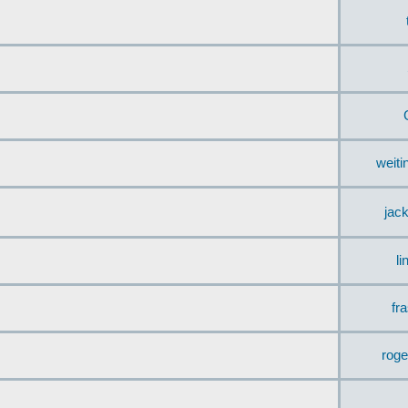
weit
jac
li
fr
rog