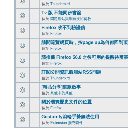
位於
Thunderbird
Tv 版 不能同步書簽
位於
問題網站與網頁技術傳教
Firefox 收不到驗證信
位於
Firefox
請問流覽網頁時，按page up為何都回到
位於
Firefox
請推薦 Firefox 56.0 之後可用的提醒待
位於
Firefox
訂閱公開資訊觀測站RSS問題
位於
Thunderbird
[轉貼分享]道歉啟事
位於
其他中的其他
關於瀏覽歷史文件的位置
位於
Firefox
Gesturefy滾輪手勢無法使用
位於
Extension 擴充套件