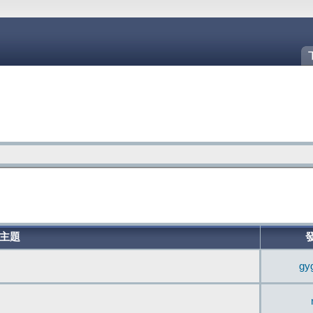
主題
gy