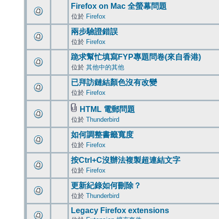
Firefox on Mac 全螢幕問題
位於
Firefox
兩步驗證錯誤
位於
Firefox
跪求幫忙填寫FYP專題問卷(來自香港)
位於
其他中的其他
已拜訪鏈結顏色沒有改變
位於
Firefox
HTML 電郵問題
位於
Thunderbird
如何調整書籤寬度
位於
Firefox
按Ctrl+C沒辦法複製超連結文字
位於
Firefox
更新紀錄如何刪除？
位於
Thunderbird
Legacy Firefox extensions