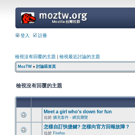
=
登入
註冊
檢視沒有回覆的主題
|
檢視最近討論的主題
MozTW
»
討論區首頁
檢視沒有回覆的主題
Meet a girl who's down for fun
位於
擴充套件 - 網頁瀏覽
怎樣自訂快捷鍵? 怎樣向官方回報故障？
位於
Firefox