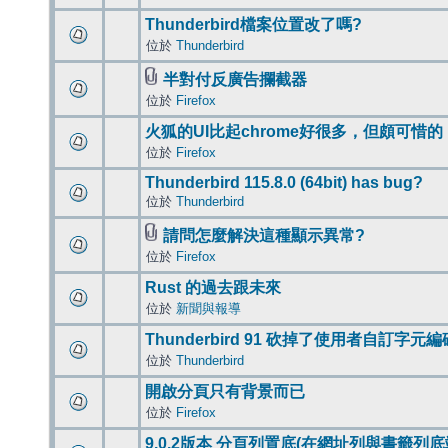
Thunderbird檔案位置改了嗎?
位於
Thunderbird
半對付反廣告攔截器
位於
Firefox
火狐的UI比起chrome好很多，但頗可惜的
位於
Firefox
Thunderbird 115.8.0 (64bit) has bug?
位於
Thunderbird
請問怎麼解決這種顯示異常?
位於
Firefox
Rust 的過去跟未來
位於
新聞與報導
Thunderbird 91 砍掉了使用者自訂字元
位於
Thunderbird
開啟分頁只有背景而已
位於
Firefox
9.0.2版本 分頁列置底(在網址列與書籤列底