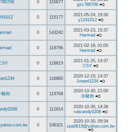
780706
0
115677
gzc780706
2021-05-24, 19:30
241012
0
115177
y1241012
2021-03-23, 15:37
armad
0
143242
Harmad
2021-02-18, 01:05
armad
0
118796
Harmad
2021-01-25, 14:37
CSY
0
118819
CSY
2020-12-19, 14:37
pei1234
0
118860
Junpei1234
2020-10-30, 21:00
冷豬肉
0
119768
冷豬肉
2020-10-30, 14:38
andy0208
0
112814
rubcandy0208
2020-10-30, 09:34
yahoo.com.tw
0
106321
spa0619@yahoo.com.tw