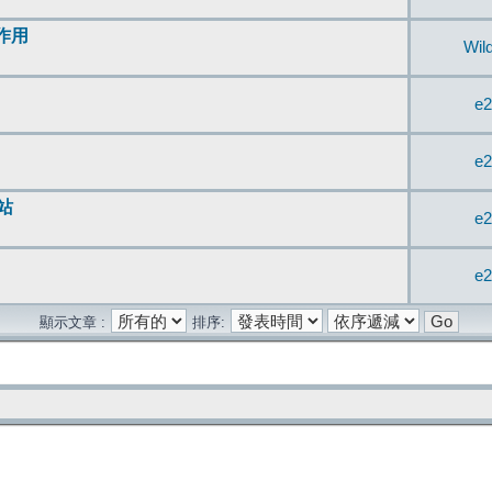
無作用
Wil
e2
e2
站
e2
e2
顯示文章 :
排序: