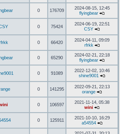
2024-08-15, 12:45
ingbear
0
176709
flyingbear
2024-06-19, 22:51
CSY
0
75424
CSY
2024-04-11, 09:09
rfrkk
0
66420
rfrkk
2024-02-21, 22:18
ingbear
0
65290
flyingbear
2022-12-02, 10:46
ine9001
0
91089
shine9001
2022-09-21, 22:13
range
0
141295
orange
2021-11-14, 05:38
wini
0
106597
wini
2021-10-10, 16:29
54554
0
125911
a54554
2021-07-31, 20:13