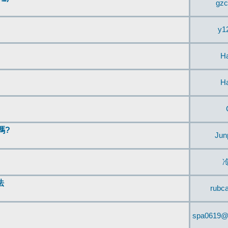
gzc
y1
H
H
嗎?
Jun
法
rubc
spa0619@