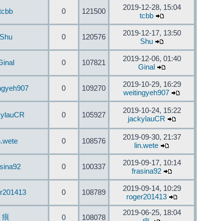
2019-12-28, 15:04
tcbb
0
121500
tcbb
2019-12-17, 13:50
Shu
0
120576
Shu
2019-12-06, 01:40
Ginal
0
107821
Ginal
2019-10-29, 16:29
ingyeh907
0
109270
weitingyeh907
2019-10-24, 15:22
kylauCR
0
105927
jackylauCR
2019-09-30, 21:37
n.wete
0
108576
lin.wete
2019-09-17, 10:14
asina92
0
100337
frasina92
2019-09-14, 10:29
er201413
0
108789
roger201413
2019-06-25, 18:04
痕
0
108078