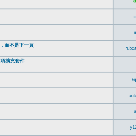
k
c
頂，而不是下一頁
rubc
辨事項擴充套件
hi
aut
a
y1