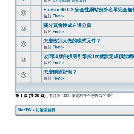
位於
Extension 擴充套件
Firefox 66.0.3 安全性網站例外名單完全
位於
Firefox
關分頁會換成右邊分頁
位於
Firefox
怎麼改別人做的樣式元件？
位於
Firefox
改回50版的搜尋引擎按1次就設定成預設網
位於
Firefox
怎麼刪除記憶？
位於
Firefox
第
1
頁 (共
20
頁)
[ 有超過 1000 筆資料符合您搜尋的條件 ]
MozTW
»
討論區首頁