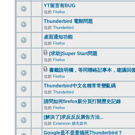
YT留言有BUG
位於
Firefox
Thunderbird 電郵問題
位於
Thunderbird
桌面通知功能
位於
Firefox
[求助]Super Start問題
位於
Firefox
書籤說明欄，等同聯絡記事本，建議回
位於
Firefox
Thunderbird中文名稱常常變亂碼
位於
Thunderbird
請問如何firefox新分頁打開歷史記錄
位於
Firefox
[解決了]求反反反廣告方法...
位於
Extension 擴充套件
Google是不是要搞死Thunderbird？