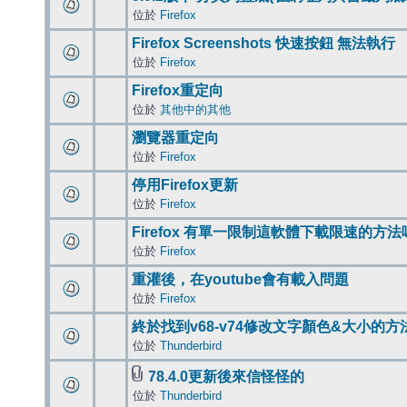
位於
Firefox
Firefox Screenshots 快速按鈕 無法執行
位於
Firefox
Firefox重定向
位於
其他中的其他
瀏覽器重定向
位於
Firefox
停用Firefox更新
位於
Firefox
Firefox 有單一限制這軟體下載限速的方法
位於
Firefox
重灌後，在youtube會有載入問題
位於
Firefox
終於找到v68-v74修改文字顏色&大小的方
位於
Thunderbird
78.4.0更新後來信怪怪的
位於
Thunderbird