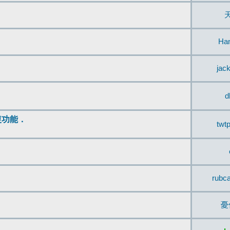
Ha
jac
d
復功能．
twt
rubc
憂