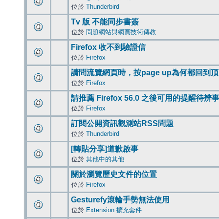
位於
Thunderbird
Tv 版 不能同步書簽
位於
問題網站與網頁技術傳教
Firefox 收不到驗證信
位於
Firefox
請問流覽網頁時，按page up為何都回到
位於
Firefox
請推薦 Firefox 56.0 之後可用的提醒待
位於
Firefox
訂閱公開資訊觀測站RSS問題
位於
Thunderbird
[轉貼分享]道歉啟事
位於
其他中的其他
關於瀏覽歷史文件的位置
位於
Firefox
Gesturefy滾輪手勢無法使用
位於
Extension 擴充套件