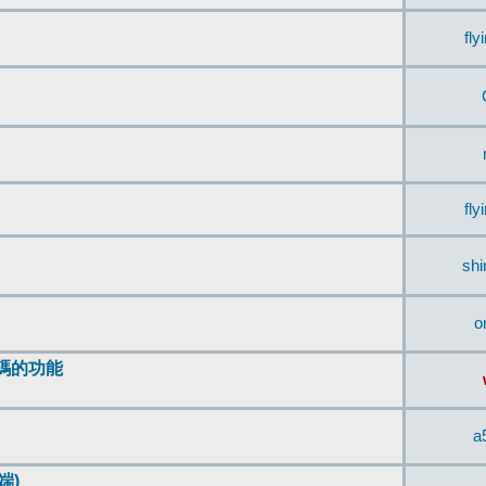
fly
fly
sh
o
編碼的功能
a
端)