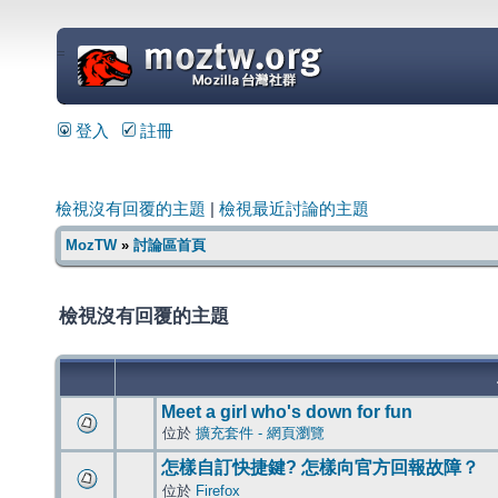
=
登入
註冊
檢視沒有回覆的主題
|
檢視最近討論的主題
MozTW
»
討論區首頁
檢視沒有回覆的主題
Meet a girl who's down for fun
位於
擴充套件 - 網頁瀏覽
怎樣自訂快捷鍵? 怎樣向官方回報故障？
位於
Firefox