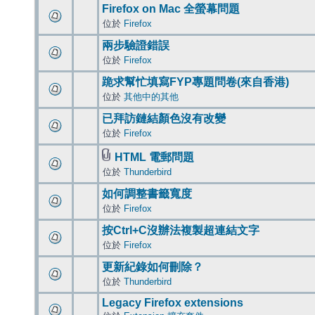
Firefox on Mac 全螢幕問題
位於
Firefox
兩步驗證錯誤
位於
Firefox
跪求幫忙填寫FYP專題問卷(來自香港)
位於
其他中的其他
已拜訪鏈結顏色沒有改變
位於
Firefox
HTML 電郵問題
位於
Thunderbird
如何調整書籤寬度
位於
Firefox
按Ctrl+C沒辦法複製超連結文字
位於
Firefox
更新紀錄如何刪除？
位於
Thunderbird
Legacy Firefox extensions