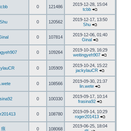
2019-12-28, 15:04
tcbb
0
121486
tcbb
2019-12-17, 13:50
Shu
0
120562
Shu
2019-12-06, 01:40
Ginal
0
107814
Ginal
2019-10-29, 16:29
ingyeh907
0
109264
weitingyeh907
2019-10-24, 15:22
kylauCR
0
105909
jackylauCR
2019-09-30, 21:37
n.wete
0
108566
lin.wete
2019-09-17, 10:14
asina92
0
100330
frasina92
2019-09-14, 10:29
er201413
0
108780
roger201413
2019-06-25, 18:04
痕
0
108068