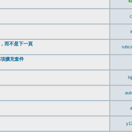
k
c
頂，而不是下一頁
rubc
辨事項擴充套件
hi
aut
a
y1