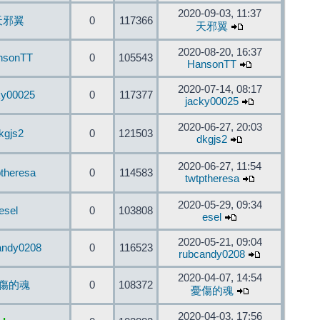
2020-09-03, 11:37
天邪翼
0
117366
天邪翼
2020-08-20, 16:37
nsonTT
0
105543
HansonTT
2020-07-14, 08:17
ky00025
0
117377
jacky00025
2020-06-27, 20:03
kgjs2
0
121503
dkgjs2
2020-06-27, 11:54
ptheresa
0
114583
twtptheresa
2020-05-29, 09:34
esel
0
103808
esel
2020-05-21, 09:04
andy0208
0
116523
rubcandy0208
2020-04-07, 14:54
傷的魂
0
108372
憂傷的魂
2020-04-03, 17:56