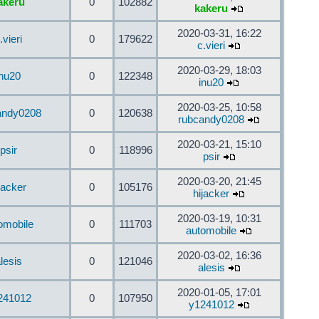
akeru
0
102882
kakeru
2020-03-31, 16:22
.vieri
0
179622
c.vieri
2020-03-29, 18:03
inu20
0
122348
inu20
2020-03-25, 10:58
andy0208
0
120638
rubcandy0208
2020-03-21, 15:10
psir
0
118996
psir
2020-03-20, 21:45
jacker
0
105176
hijacker
2020-03-19, 10:31
omobile
0
111703
automobile
2020-03-02, 16:36
lesis
0
121046
alesis
2020-01-05, 17:01
241012
0
107950
y1241012