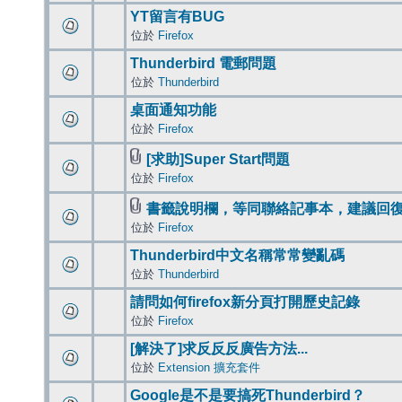
YT留言有BUG
位於
Firefox
Thunderbird 電郵問題
位於
Thunderbird
桌面通知功能
位於
Firefox
[求助]Super Start問題
位於
Firefox
書籤說明欄，等同聯絡記事本，建議回
位於
Firefox
Thunderbird中文名稱常常變亂碼
位於
Thunderbird
請問如何firefox新分頁打開歷史記錄
位於
Firefox
[解決了]求反反反廣告方法...
位於
Extension 擴充套件
Google是不是要搞死Thunderbird？