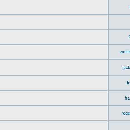
weit
jac
li
fr
rog