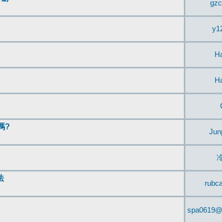
gzc
y1
H
H
嗎?
Jun
法
rubc
spa0619@