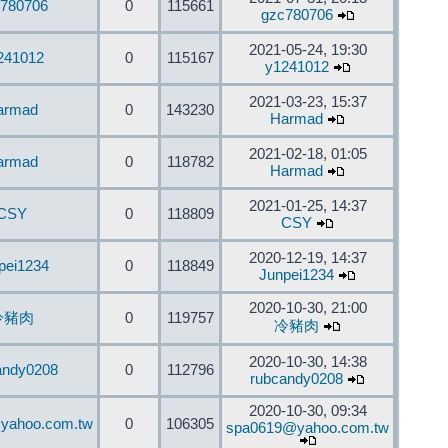
780706
0
115661
gzc780706
2021-05-24, 19:30
241012
0
115167
y1241012
2021-03-23, 15:37
armad
0
143230
Harmad
2021-02-18, 01:05
armad
0
118782
Harmad
2021-01-25, 14:37
CSY
0
118809
CSY
2020-12-19, 14:37
pei1234
0
118849
Junpei1234
2020-10-30, 21:00
冷豬肉
0
119757
冷豬肉
2020-10-30, 14:38
andy0208
0
112796
rubcandy0208
2020-10-30, 09:34
yahoo.com.tw
0
106305
spa0619@yahoo.com.tw