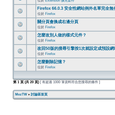
位於
Extension 擴充套件
Firefox 66.0.3 安全性網站例外名單完全
位於
Firefox
關分頁會換成右邊分頁
位於
Firefox
怎麼改別人做的樣式元件？
位於
Firefox
改回50版的搜尋引擎按1次就設定成預設網
位於
Firefox
怎麼刪除記憶？
位於
Firefox
第
1
頁 (共
20
頁)
[ 有超過 1000 筆資料符合您搜尋的條件 ]
MozTW
»
討論區首頁