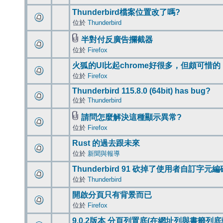
Thunderbird檔案位置改了嗎?
位於
Thunderbird
半對付反廣告攔截器
位於
Firefox
火狐的UI比起chrome好很多，但頗可惜的
位於
Firefox
Thunderbird 115.8.0 (64bit) has bug?
位於
Thunderbird
請問怎麼解決這種顯示異常?
位於
Firefox
Rust 的過去跟未來
位於
新聞與報導
Thunderbird 91 砍掉了使用者自訂字元
位於
Thunderbird
開啟分頁只有背景而已
位於
Firefox
9.0.2版本 分頁列置底(在網址列與書籤列底