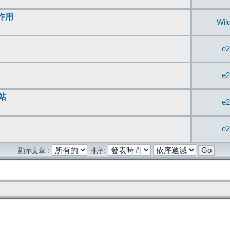
無作用
Wil
e2
e2
站
e2
e2
顯示文章 :
排序: