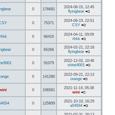
2024-08-15, 12:45
ingbear
0
176681
flyingbear
2024-06-19, 22:51
CSY
0
75371
CSY
2024-04-11, 09:09
rfrkk
0
66410
rfrkk
2024-02-21, 22:18
ingbear
0
65266
flyingbear
2022-12-02, 10:46
ine9001
0
91079
shine9001
2022-09-21, 22:13
range
0
141280
orange
2021-11-14, 05:38
wini
0
106581
wini
2021-10-10, 16:29
54554
0
125899
a54554
2021-07-31, 20:13