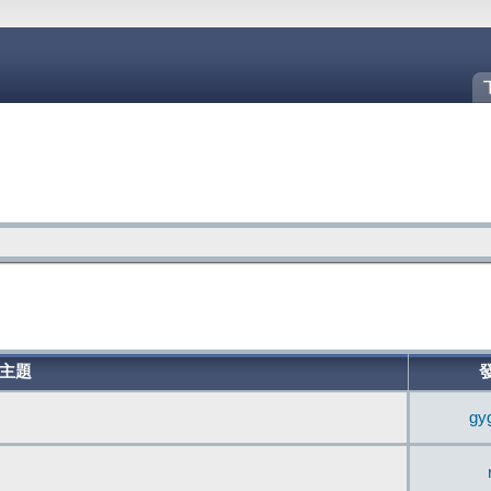
主題
gy