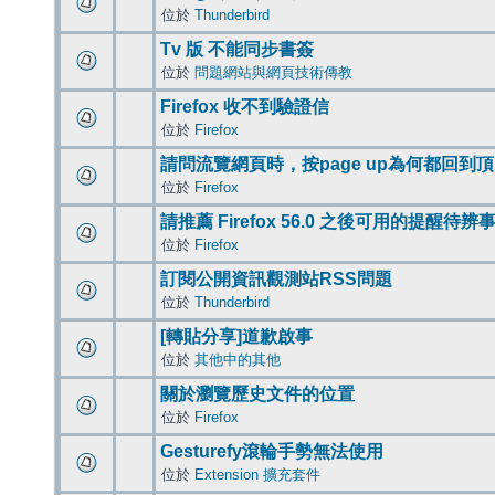
位於
Thunderbird
Tv 版 不能同步書簽
位於
問題網站與網頁技術傳教
Firefox 收不到驗證信
位於
Firefox
請問流覽網頁時，按page up為何都回到
位於
Firefox
請推薦 Firefox 56.0 之後可用的提醒待
位於
Firefox
訂閱公開資訊觀測站RSS問題
位於
Thunderbird
[轉貼分享]道歉啟事
位於
其他中的其他
關於瀏覽歷史文件的位置
位於
Firefox
Gesturefy滾輪手勢無法使用
位於
Extension 擴充套件