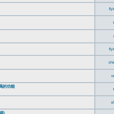
fly
fly
sh
o
編碼的功能
a
端)