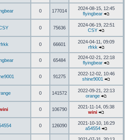
2024-08-15, 12:45
ingbear
0
177014
flyingbear
2024-06-19, 22:51
CSY
0
75636
CSY
2024-04-11, 09:09
rfrkk
0
66601
rfrkk
2024-02-21, 22:18
ingbear
0
65484
flyingbear
2022-12-02, 10:46
ine9001
0
91275
shine9001
2022-09-21, 22:13
range
0
141572
orange
2021-11-14, 05:38
wini
0
106790
wini
2021-10-10, 16:29
54554
0
126090
a54554
2021-07-31, 20:13