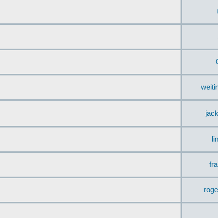
weit
jac
li
fr
rog