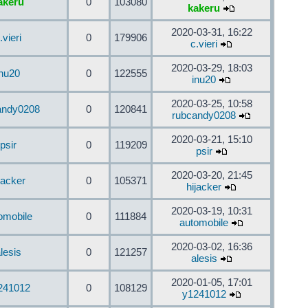
akeru
0
103080
kakeru
2020-03-31, 16:22
.vieri
0
179906
c.vieri
2020-03-29, 18:03
inu20
0
122555
inu20
2020-03-25, 10:58
andy0208
0
120841
rubcandy0208
2020-03-21, 15:10
psir
0
119209
psir
2020-03-20, 21:45
jacker
0
105371
hijacker
2020-03-19, 10:31
omobile
0
111884
automobile
2020-03-02, 16:36
lesis
0
121257
alesis
2020-01-05, 17:01
241012
0
108129
y1241012