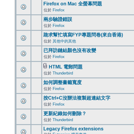
Firefox on Mac 全螢幕問題
位於
Firefox
兩步驗證錯誤
位於
Firefox
跪求幫忙填寫FYP專題問卷(來自香港)
位於
其他中的其他
已拜訪鏈結顏色沒有改變
位於
Firefox
HTML 電郵問題
位於
Thunderbird
如何調整書籤寬度
位於
Firefox
按Ctrl+C沒辦法複製超連結文字
位於
Firefox
更新紀錄如何刪除？
位於
Thunderbird
Legacy Firefox extensions