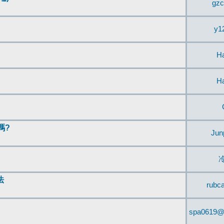
gzc
y1
H
H
嗎?
Jun
法
rubc
spa0619@