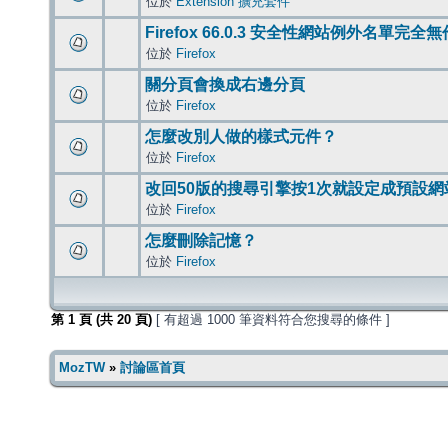
位於
Extension 擴充套件
Firefox 66.0.3 安全性網站例外名單完全
位於
Firefox
關分頁會換成右邊分頁
位於
Firefox
怎麼改別人做的樣式元件？
位於
Firefox
改回50版的搜尋引擎按1次就設定成預設網
位於
Firefox
怎麼刪除記憶？
位於
Firefox
第
1
頁 (共
20
頁)
[ 有超過 1000 筆資料符合您搜尋的條件 ]
MozTW
»
討論區首頁