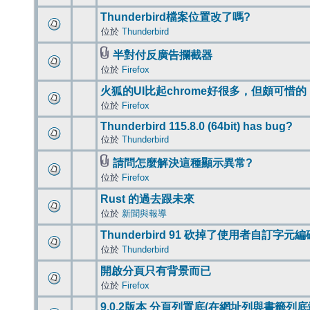
Thunderbird檔案位置改了嗎?
位於
Thunderbird
半對付反廣告攔截器
位於
Firefox
火狐的UI比起chrome好很多，但頗可惜的
位於
Firefox
Thunderbird 115.8.0 (64bit) has bug?
位於
Thunderbird
請問怎麼解決這種顯示異常?
位於
Firefox
Rust 的過去跟未來
位於
新聞與報導
Thunderbird 91 砍掉了使用者自訂字元
位於
Thunderbird
開啟分頁只有背景而已
位於
Firefox
9.0.2版本 分頁列置底(在網址列與書籤列底