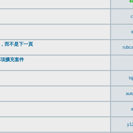
k
c
頂，而不是下一頁
rubc
辨事項擴充套件
hi
aut
a
y1