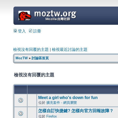
=
登入
註冊
檢視沒有回覆的主題
|
檢視最近討論的主題
MozTW
»
討論區首頁
檢視沒有回覆的主題
Meet a girl who's down for fun
位於
擴充套件 - 網頁瀏覽
怎樣自訂快捷鍵? 怎樣向官方回報故障？
位於
Firefox