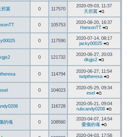
2020-09-03, 11:37
天邪翼
0
117570
天邪翼
2020-08-20, 16:37
nsonTT
0
105753
HansonTT
2020-07-14, 08:17
ky00025
0
117590
jacky00025
2020-06-27, 20:03
kgjs2
0
121732
dkgjs2
2020-06-27, 11:54
ptheresa
0
114794
twtptheresa
2020-05-29, 09:34
esel
0
104023
esel
2020-05-21, 09:04
andy0208
0
116728
rubcandy0208
2020-04-07, 14:54
傷的魂
0
108560
憂傷的魂
2020-04-03, 17:56