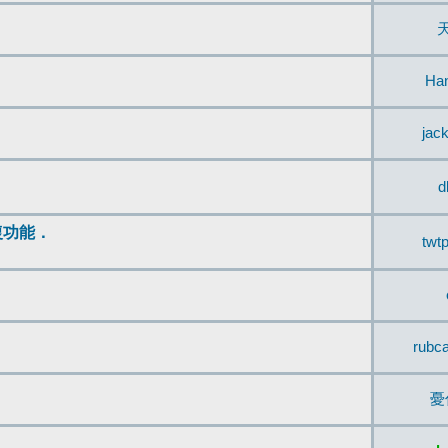
Ha
jac
d
復功能．
twt
rubc
憂