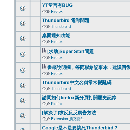
YT留言有BUG
位於
Firefox
Thunderbird 電郵問題
位於
Thunderbird
桌面通知功能
位於
Firefox
[求助]Super Start問題
位於
Firefox
書籤說明欄，等同聯絡記事本，建議回
位於
Firefox
Thunderbird中文名稱常常變亂碼
位於
Thunderbird
請問如何firefox新分頁打開歷史記錄
位於
Firefox
[解決了]求反反反廣告方法...
位於
Extension 擴充套件
Google是不是要搞死Thunderbird？