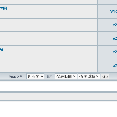
無作用
Wil
e2
e2
站
e2
e2
顯示文章 :
排序: