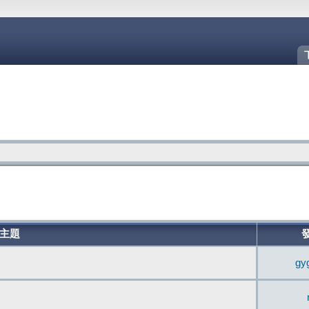
主題
gy