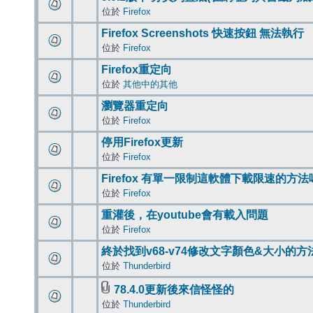
位於
Firefox
Firefox Screenshots 快速按鈕 無法執行
位於
Firefox
Firefox重定向
位於
其他中的其他
瀏覽器重定向
位於
Firefox
停用Firefox更新
位於
Firefox
Firefox 有單一限制這軟體下載限速的方法
位於
Firefox
重灌後，在youtube會有載入問題
位於
Firefox
終於找到v68-v74修改文字顏色&大小的方
位於
Thunderbird
78.4.0更新後來信怪怪的
位於
Thunderbird