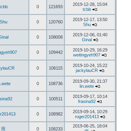
2019-12-28, 15:04
tcbb
0
121693
tcbb
2019-12-17, 13:50
Shu
0
120760
Shu
2019-12-06, 01:40
Ginal
0
108008
Ginal
2019-10-29, 16:29
ingyeh907
0
109442
weitingyeh907
2019-10-24, 15:22
kylauCR
0
106115
jackylauCR
2019-09-30, 21:37
n.wete
0
108736
lin.wete
2019-09-17, 10:14
asina92
0
100511
frasina92
2019-09-14, 10:29
er201413
0
108982
roger201413
2019-06-25, 18:04
痕
0
108233