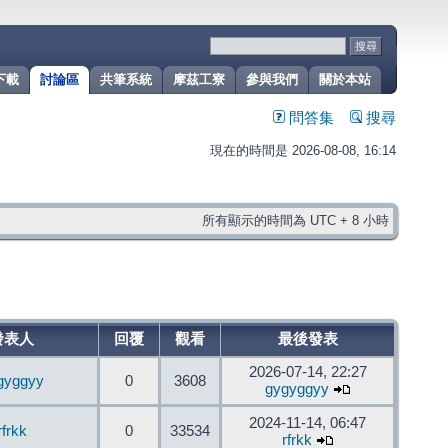
下載
討論區
共筆系統
摩茲工寮
參與我們
關於本站
問答集
搜尋
現在的時間是 2026-08-08, 16:14
所有顯示的時間為 UTC + 8 小時
發表人
回覆
觀看
最後發表
2026-07-14, 22:27
gyggyy
0
3608
gygyggyy
2024-11-14, 06:47
rfrkk
0
33534
rfrkk