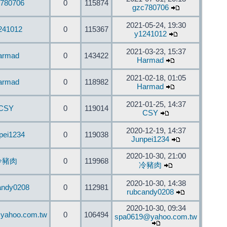
780706
0
115874
gzc780706
2021-05-24, 19:30
241012
0
115367
y1241012
2021-03-23, 15:37
armad
0
143422
Harmad
2021-02-18, 01:05
armad
0
118982
Harmad
2021-01-25, 14:37
CSY
0
119014
CSY
2020-12-19, 14:37
pei1234
0
119038
Junpei1234
2020-10-30, 21:00
冷豬肉
0
119968
冷豬肉
2020-10-30, 14:38
andy0208
0
112981
rubcandy0208
2020-10-30, 09:34
yahoo.com.tw
0
106494
spa0619@yahoo.com.tw