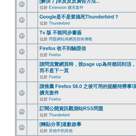
[解決了]求反反反廣告方法...
位於
Extension 擴充套件
Google是不是要搞死Thunderbird？
位於
Thunderbird
Tv 版 不能同步書簽
位於
問題網站與網頁技術傳教
Firefox 收不到驗證信
位於
Firefox
請問流覽網頁時，按page up為何都回到頂，
而不是下一頁
位於
Firefox
請推薦 Firefox 56.0 之後可用的提醒待辨事
擴充套件
位於
Firefox
訂閱公開資訊觀測站RSS問題
位於
Thunderbird
[轉貼分享]道歉啟事
位於
其他中的其他