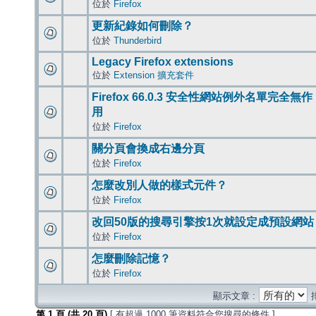
位於
Firefox
更新紀錄如何刪除？
位於
Thunderbird
Legacy Firefox extensions
位於
Extension 擴充套件
Firefox 66.0.3 安全性網站例外名單完全無作
用
位於
Firefox
關分頁會換成右邊分頁
位於
Firefox
怎麼改別人做的樣式元件？
位於
Firefox
改回50版的搜尋引擎按1次就設定成預設網站
位於
Firefox
怎麼刪除記憶？
位於
Firefox
顯示文章 :
第
1
頁 (共
20
頁)
[ 有超過 1000 筆資料符合您搜尋的條件 ]