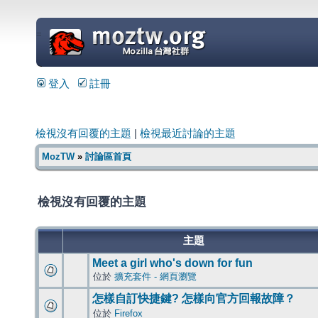
=
登入
註冊
檢視沒有回覆的主題
|
檢視最近討論的主題
MozTW
»
討論區首頁
檢視沒有回覆的主題
主題
Meet a girl who's down for fun
位於
擴充套件 - 網頁瀏覽
怎樣自訂快捷鍵? 怎樣向官方回報故障？
位於
Firefox