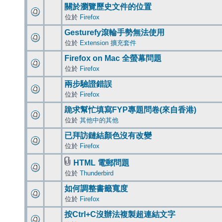
關於瀏覽歷史文件的位置
位於
Firefox
Gesturefy滾輪手勢無法使用
位於
Extension 擴充套件
Firefox on Mac 全螢幕問題
位於
Firefox
兩步驗證錯誤
位於
Firefox
跪求幫忙填寫FYP專題問卷(來自香港)
位於
其他中的其他
已拜訪鏈結顏色沒有改變
位於
Firefox
HTML 電郵問題
位於
Thunderbird
如何調整書籤寬度
位於
Firefox
按Ctrl+C沒辦法複製超連結文字