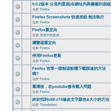
9.0.2版本 分頁列置底(在網址列與書籤列底端
位於
Firefox
Firefox Screenshots 快速按鈕 無法執行
位於
Firefox
Firefox重定向
位於
其他中的其他
瀏覽器重定向
位於
Firefox
停用Firefox更新
位於
Firefox
Firefox 有單一限制這軟體下載限速的方法
嗎?
位於
Firefox
重灌後，在youtube會有載入問題
位於
Firefox
終於找到v68-v74修改文字顏色&大小的方法
位於
Thunderbird