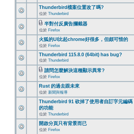
Thunderbird檔案位置改了嗎?
位於
Thunderbird
半對付反廣告攔截器
位於
Firefox
火狐的UI比起chrome好很多，但頗可惜的
位於
Firefox
Thunderbird 115.8.0 (64bit) has bug?
位於
Thunderbird
請問怎麼解決這種顯示異常?
位於
Firefox
Rust 的過去跟未來
位於
新聞與報導
Thunderbird 91 砍掉了使用者自訂字元編碼
的功能
位於
Thunderbird
開啟分頁只有背景而已
位於
Firefox