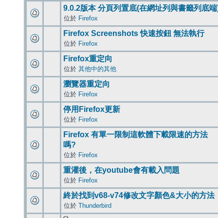
9.0.2版本 分頁列置底(在網址列與書籤列底端
位於
Firefox
Firefox Screenshots 快速按鈕 無法執行
位於
Firefox
Firefox重定向
位於
其他中的其他
瀏覽器重定向
位於
Firefox
停用Firefox更新
位於
Firefox
Firefox 有單一限制這軟體下載限速的方法
嗎?
位於
Firefox
重灌後，在youtube會有載入問題
位於
Firefox
終於找到v68-v74修改文字顏色&大小的方法
位於
Thunderbird