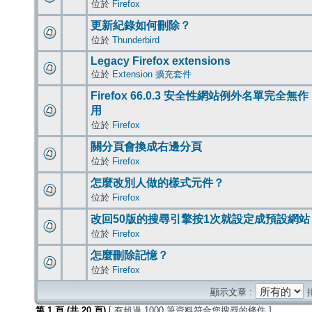
位於
Firefox
更新紀錄如何刪除？
位於
Thunderbird
Legacy Firefox extensions
位於
Extension 擴充套件
Firefox 66.0.3 安全性網站例外名單完全無作
用
位於
Firefox
關分頁會換成右邊分頁
位於
Firefox
怎麼改別人做的樣式元件？
位於
Firefox
改回50版的搜尋引擎按1次就設定成預設網站
位於
Firefox
怎麼刪除記憶？
位於
Firefox
顯示文章 :
第
1
頁 (共
20
頁)
[ 有超過 1000 筆資料符合您搜尋的條件 ]