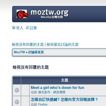
=
登入
註冊
檢視沒有回覆的主題
|
檢視最近討論的主題
MozTW
»
討論區首頁
檢視沒有回覆的主題
主題
Meet a girl who's down for fun
位於
擴充套件 - 網頁瀏覽
怎樣自訂快捷鍵? 怎樣向官方回報故障？
位於
Firefox