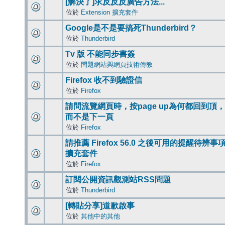
[解決了]求反反反廣告方法...
位於
Extension 擴充套件
Google是不是要搞死Thunderbird？
位於
Thunderbird
Tv 版 不能同步書簽
位於
問題網站與網頁技術傳教
Firefox 收不到驗證信
位於
Firefox
請問流覽網頁時，按page up為何都回到頂，
而不是下一頁
位於
Firefox
請推薦 Firefox 56.0 之後可用的提醒待辨事
擴充套件
位於
Firefox
訂閱公開資訊觀測站RSS問題
位於
Thunderbird
[轉貼分享]道歉啟事
位於
其他中的其他