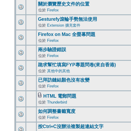
關於瀏覽歷史文件的位置
位於
Firefox
Gesturefy滾輪手勢無法使用
位於
Extension 擴充套件
Firefox on Mac 全螢幕問題
位於
Firefox
兩步驗證錯誤
位於
Firefox
跪求幫忙填寫FYP專題問卷(來自香港)
位於
其他中的其他
已拜訪鏈結顏色沒有改變
位於
Firefox
HTML 電郵問題
位於
Thunderbird
如何調整書籤寬度
位於
Firefox
按Ctrl+C沒辦法複製超連結文字