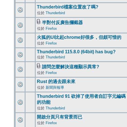
Thunderbird檔案位置改了嗎?
位於
Thunderbird
半對付反廣告攔截器
位於
Firefox
火狐的UI比起chrome好很多，但頗可惜的
位於
Firefox
Thunderbird 115.8.0 (64bit) has bug?
位於
Thunderbird
請問怎麼解決這種顯示異常?
位於
Firefox
Rust 的過去跟未來
位於
新聞與報導
Thunderbird 91 砍掉了使用者自訂字元編碼
的功能
位於
Thunderbird
開啟分頁只有背景而已
位於
Firefox