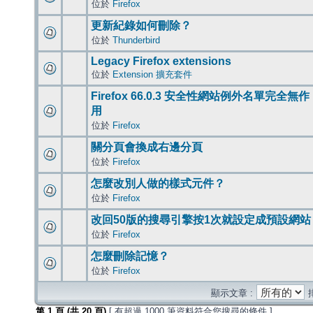
位於
Firefox
更新紀錄如何刪除？
位於
Thunderbird
Legacy Firefox extensions
位於
Extension 擴充套件
Firefox 66.0.3 安全性網站例外名單完全無作
用
位於
Firefox
關分頁會換成右邊分頁
位於
Firefox
怎麼改別人做的樣式元件？
位於
Firefox
改回50版的搜尋引擎按1次就設定成預設網站
位於
Firefox
怎麼刪除記憶？
位於
Firefox
顯示文章 :
第
1
頁 (共
20
頁)
[ 有超過 1000 筆資料符合您搜尋的條件 ]