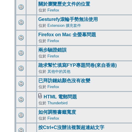
關於瀏覽歷史文件的位置
位於
Firefox
Gesturefy滾輪手勢無法使用
位於
Extension 擴充套件
Firefox on Mac 全螢幕問題
位於
Firefox
兩步驗證錯誤
位於
Firefox
跪求幫忙填寫FYP專題問卷(來自香港)
位於
其他中的其他
已拜訪鏈結顏色沒有改變
位於
Firefox
HTML 電郵問題
位於
Thunderbird
如何調整書籤寬度
位於
Firefox
按Ctrl+C沒辦法複製超連結文字