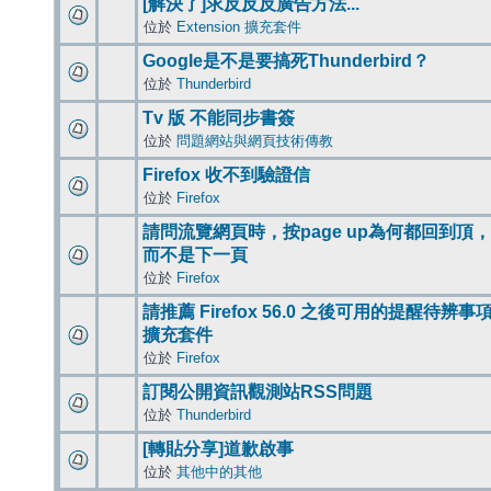
[解決了]求反反反廣告方法...
位於
Extension 擴充套件
Google是不是要搞死Thunderbird？
位於
Thunderbird
Tv 版 不能同步書簽
位於
問題網站與網頁技術傳教
Firefox 收不到驗證信
位於
Firefox
請問流覽網頁時，按page up為何都回到頂，
而不是下一頁
位於
Firefox
請推薦 Firefox 56.0 之後可用的提醒待辨事
擴充套件
位於
Firefox
訂閱公開資訊觀測站RSS問題
位於
Thunderbird
[轉貼分享]道歉啟事
位於
其他中的其他