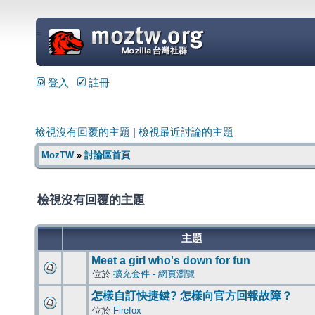
=
登入
註冊
檢視沒有回覆的主題
|
檢視最近討論的主題
MozTW
»
討論區首頁
檢視沒有回覆的主題
主題
Meet a girl who's down for fun
位於
擴充套件 - 網頁瀏覽
怎樣自訂快捷鍵? 怎樣向官方回報故障？
位於
Firefox