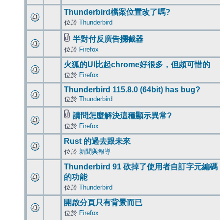
Thunderbird檔案位置改了嗎?
位於
Thunderbird
半對付反廣告攔截器
位於
Firefox
火狐的UI比起chrome好很多，但頗可惜的
位於
Firefox
Thunderbird 115.8.0 (64bit) has bug?
位於
Thunderbird
請問怎麼解決這種顯示異常?
位於
Firefox
Rust 的過去跟未來
位於
新聞與報導
Thunderbird 91 砍掉了使用者自訂字元編碼
的功能
位於
Thunderbird
開啟分頁只有背景而已
位於
Firefox