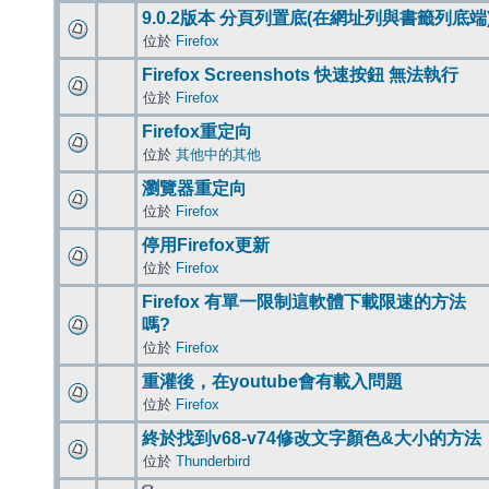
9.0.2版本 分頁列置底(在網址列與書籤列底端
位於
Firefox
Firefox Screenshots 快速按鈕 無法執行
位於
Firefox
Firefox重定向
位於
其他中的其他
瀏覽器重定向
位於
Firefox
停用Firefox更新
位於
Firefox
Firefox 有單一限制這軟體下載限速的方法
嗎?
位於
Firefox
重灌後，在youtube會有載入問題
位於
Firefox
終於找到v68-v74修改文字顏色&大小的方法
位於
Thunderbird