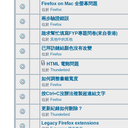
Firefox on Mac 全螢幕問題
位於
Firefox
兩步驗證錯誤
位於
Firefox
跪求幫忙填寫FYP專題問卷(來自香港)
位於
其他中的其他
已拜訪鏈結顏色沒有改變
位於
Firefox
HTML 電郵問題
位於
Thunderbird
如何調整書籤寬度
位於
Firefox
按Ctrl+C沒辦法複製超連結文字
位於
Firefox
更新紀錄如何刪除？
位於
Thunderbird
Legacy Firefox extensions