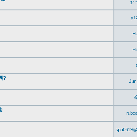
gzc
y1
H
H
嗎?
Jun
法
rubc
spa0619@