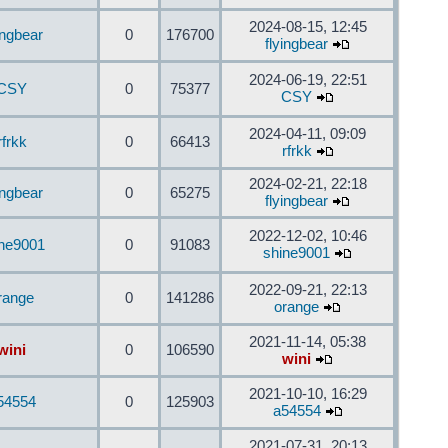
2024-08-15, 12:45
ingbear
0
176700
flyingbear
2024-06-19, 22:51
CSY
0
75377
CSY
2024-04-11, 09:09
rfrkk
0
66413
rfrkk
2024-02-21, 22:18
ingbear
0
65275
flyingbear
2022-12-02, 10:46
ine9001
0
91083
shine9001
2022-09-21, 22:13
range
0
141286
orange
2021-11-14, 05:38
wini
0
106590
wini
2021-10-10, 16:29
54554
0
125903
a54554
2021-07-31, 20:13