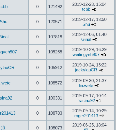
2019-12-28, 15:04
tcbb
0
121492
tcbb
2019-12-17, 13:50
Shu
0
120571
Shu
2019-12-06, 01:40
Ginal
0
107818
Ginal
2019-10-29, 16:29
ingyeh907
0
109268
weitingyeh907
2019-10-24, 15:22
kylauCR
0
105912
jackylauCR
2019-09-30, 21:37
n.wete
0
108572
lin.wete
2019-09-17, 10:14
asina92
0
100331
frasina92
2019-09-14, 10:29
er201413
0
108783
roger201413
2019-06-25, 18:04
痕
0
108073