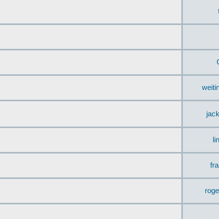
weit
jac
li
fr
rog