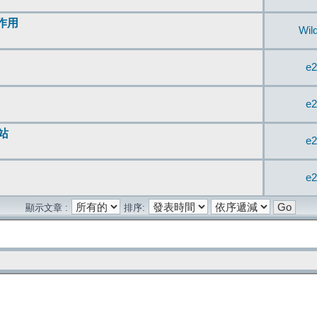
無作用
Wil
e2
e2
站
e2
e2
顯示文章 :
排序: