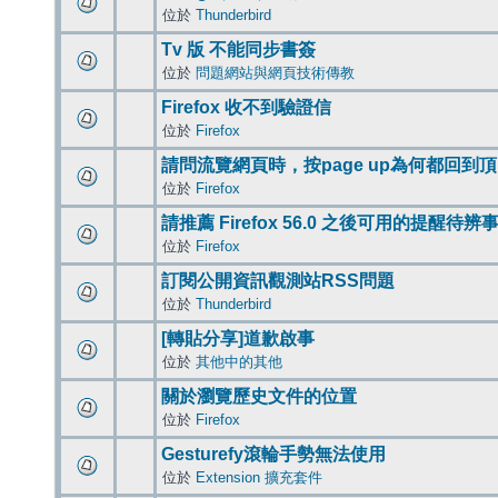
位於
Thunderbird
Tv 版 不能同步書簽
位於
問題網站與網頁技術傳教
Firefox 收不到驗證信
位於
Firefox
請問流覽網頁時，按page up為何都回到
位於
Firefox
請推薦 Firefox 56.0 之後可用的提醒待
位於
Firefox
訂閱公開資訊觀測站RSS問題
位於
Thunderbird
[轉貼分享]道歉啟事
位於
其他中的其他
關於瀏覽歷史文件的位置
位於
Firefox
Gesturefy滾輪手勢無法使用
位於
Extension 擴充套件