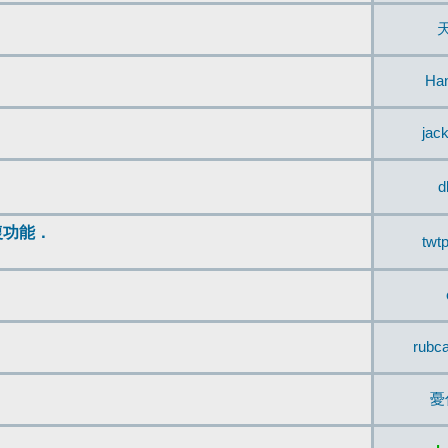
Ha
jac
d
復功能．
twt
rubc
憂