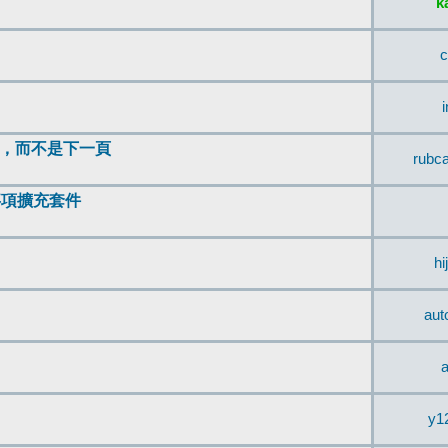
k
c
頂，而不是下一頁
rubc
辨事項擴充套件
hi
aut
a
y1