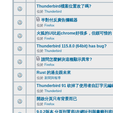
Thunderbird檔案位置改了嗎?
位於
Thunderbird
半對付反廣告攔截器
位於
Firefox
火狐的UI比起chrome好很多，但頗可惜的
位於
Firefox
Thunderbird 115.8.0 (64bit) has bug?
位於
Thunderbird
請問怎麼解決這種顯示異常?
位於
Firefox
Rust 的過去跟未來
位於
新聞與報導
Thunderbird 91 砍掉了使用者自訂字元
位於
Thunderbird
開啟分頁只有背景而已
位於
Firefox
9.0.2版本 分頁列置底(在網址列與書籤列底