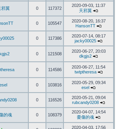
2020-09-03, 11:37
天邪翼
0
117372
天邪翼
2020-08-20, 16:37
nsonTT
0
105547
HansonTT
2020-07-14, 08:17
ky00025
0
117386
jacky00025
2020-06-27, 20:03
kgjs2
0
121508
dkgjs2
2020-06-27, 11:54
ptheresa
0
114586
twtptheresa
2020-05-29, 09:34
esel
0
103816
esel
2020-05-21, 09:04
andy0208
0
116526
rubcandy0208
2020-04-07, 14:54
傷的魂
0
108379
憂傷的魂
2020-04-03, 17:56