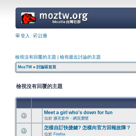
=
登入
註冊
檢視沒有回覆的主題
|
檢視最近討論的主題
MozTW
»
討論區首頁
檢視沒有回覆的主題
Meet a girl who's down for fun
位於
擴充套件 - 網頁瀏覽
怎樣自訂快捷鍵? 怎樣向官方回報故障？
位於
Firefox