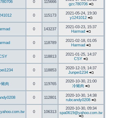
780706
0
115666
gzc780706
2021-05-24, 19:30
241012
0
115173
y1241012
2021-03-23, 15:37
armad
0
143237
Harmad
2021-02-18, 01:05
armad
0
118789
Harmad
2021-01-25, 14:37
CSY
0
118813
CSY
2020-12-19, 14:37
pei1234
0
118853
Junpei1234
2020-10-30, 21:00
冷豬肉
0
119765
冷豬肉
2020-10-30, 14:38
andy0208
0
112801
rubcandy0208
2020-10-30, 09:34
yahoo.com.tw
0
106313
spa0619@yahoo.com.tw