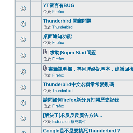
YT留言有BUG
位於
Firefox
Thunderbird 電郵問題
位於
Thunderbird
桌面通知功能
位於
Firefox
[求助]Super Start問題
位於
Firefox
書籤說明欄，等同聯絡記事本，建議回
位於
Firefox
Thunderbird中文名稱常常變亂碼
位於
Thunderbird
請問如何firefox新分頁打開歷史記錄
位於
Firefox
[解決了]求反反反廣告方法...
位於
Extension 擴充套件
Google是不是要搞死Thunderbird？