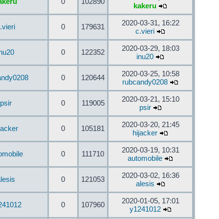
akeru
0
102890
kakeru
2020-03-31, 16:22
.vieri
0
179631
c.vieri
2020-03-29, 18:03
inu20
0
122352
inu20
2020-03-25, 10:58
andy0208
0
120644
rubcandy0208
2020-03-21, 15:10
psir
0
119005
psir
2020-03-20, 21:45
jacker
0
105181
hijacker
2020-03-19, 10:31
omobile
0
111710
automobile
2020-03-02, 16:36
lesis
0
121053
alesis
2020-01-05, 17:01
241012
0
107960
y1241012