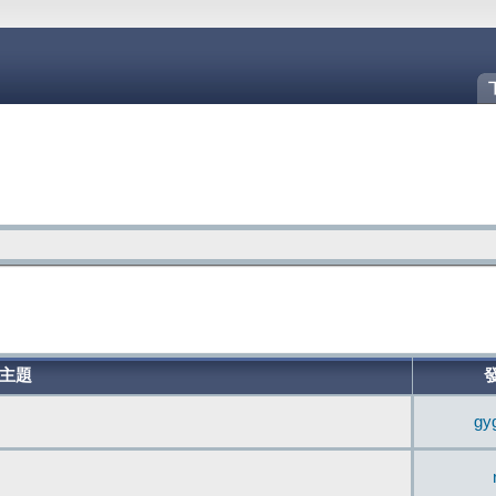
主題
gy