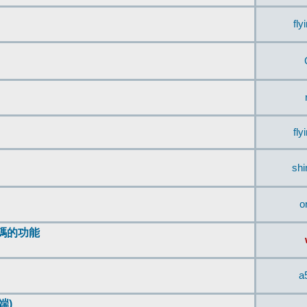
fly
fly
sh
o
編碼的功能
a
端)