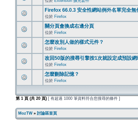
位於
Extension 擴充套件
Firefox 66.0.3 安全性網站例外名單完全
位於
Firefox
關分頁會換成右邊分頁
位於
Firefox
怎麼改別人做的樣式元件？
位於
Firefox
改回50版的搜尋引擎按1次就設定成預設網
位於
Firefox
怎麼刪除記憶？
位於
Firefox
第
1
頁 (共
20
頁)
[ 有超過 1000 筆資料符合您搜尋的條件 ]
MozTW
»
討論區首頁