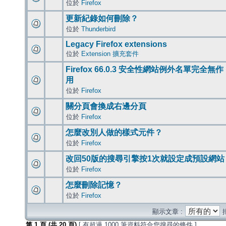
位於
Firefox
更新紀錄如何刪除？
位於
Thunderbird
Legacy Firefox extensions
位於
Extension 擴充套件
Firefox 66.0.3 安全性網站例外名單完全無作
用
位於
Firefox
關分頁會換成右邊分頁
位於
Firefox
怎麼改別人做的樣式元件？
位於
Firefox
改回50版的搜尋引擎按1次就設定成預設網站
位於
Firefox
怎麼刪除記憶？
位於
Firefox
顯示文章 :
第
1
頁 (共
20
頁)
[ 有超過 1000 筆資料符合您搜尋的條件 ]