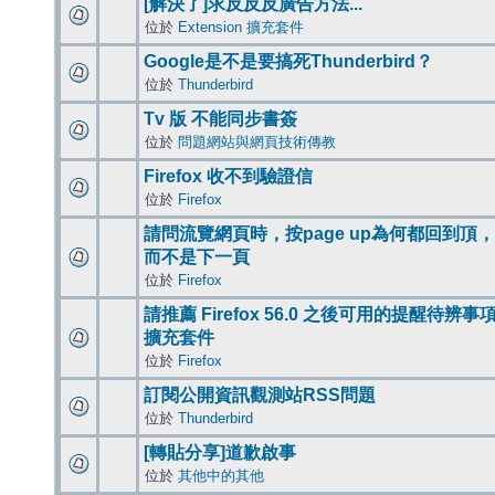
[解決了]求反反反廣告方法...
位於
Extension 擴充套件
Google是不是要搞死Thunderbird？
位於
Thunderbird
Tv 版 不能同步書簽
位於
問題網站與網頁技術傳教
Firefox 收不到驗證信
位於
Firefox
請問流覽網頁時，按page up為何都回到頂，
而不是下一頁
位於
Firefox
請推薦 Firefox 56.0 之後可用的提醒待辨事
擴充套件
位於
Firefox
訂閱公開資訊觀測站RSS問題
位於
Thunderbird
[轉貼分享]道歉啟事
位於
其他中的其他