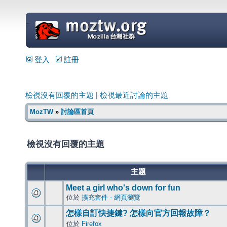
=
登入
註冊
檢視沒有回覆的主題
|
檢視最近討論的主題
MozTW
»
討論區首頁
檢視沒有回覆的主題
主題
Meet a girl who's down for fun
位於
擴充套件 - 網頁瀏覽
怎樣自訂快捷鍵? 怎樣向官方回報故障？
位於
Firefox