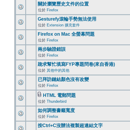
關於瀏覽歷史文件的位置
位於
Firefox
Gesturefy滾輪手勢無法使用
位於
Extension 擴充套件
Firefox on Mac 全螢幕問題
位於
Firefox
兩步驗證錯誤
位於
Firefox
跪求幫忙填寫FYP專題問卷(來自香港)
位於
其他中的其他
已拜訪鏈結顏色沒有改變
位於
Firefox
HTML 電郵問題
位於
Thunderbird
如何調整書籤寬度
位於
Firefox
按Ctrl+C沒辦法複製超連結文字