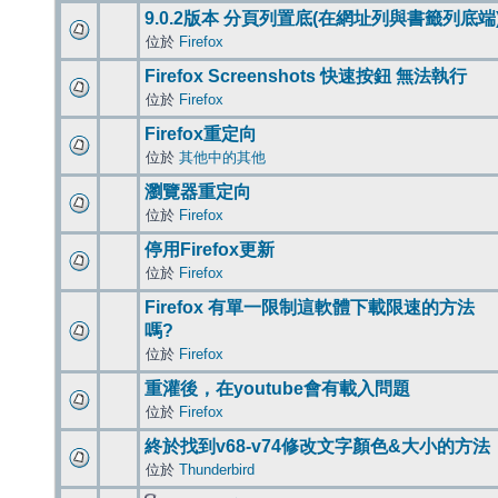
9.0.2版本 分頁列置底(在網址列與書籤列底端
位於
Firefox
Firefox Screenshots 快速按鈕 無法執行
位於
Firefox
Firefox重定向
位於
其他中的其他
瀏覽器重定向
位於
Firefox
停用Firefox更新
位於
Firefox
Firefox 有單一限制這軟體下載限速的方法
嗎?
位於
Firefox
重灌後，在youtube會有載入問題
位於
Firefox
終於找到v68-v74修改文字顏色&大小的方法
位於
Thunderbird