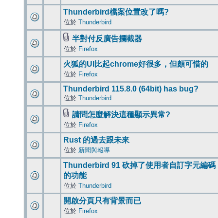
Thunderbird檔案位置改了嗎?
位於
Thunderbird
半對付反廣告攔截器
位於
Firefox
火狐的UI比起chrome好很多，但頗可惜的
位於
Firefox
Thunderbird 115.8.0 (64bit) has bug?
位於
Thunderbird
請問怎麼解決這種顯示異常?
位於
Firefox
Rust 的過去跟未來
位於
新聞與報導
Thunderbird 91 砍掉了使用者自訂字元編碼
的功能
位於
Thunderbird
開啟分頁只有背景而已
位於
Firefox