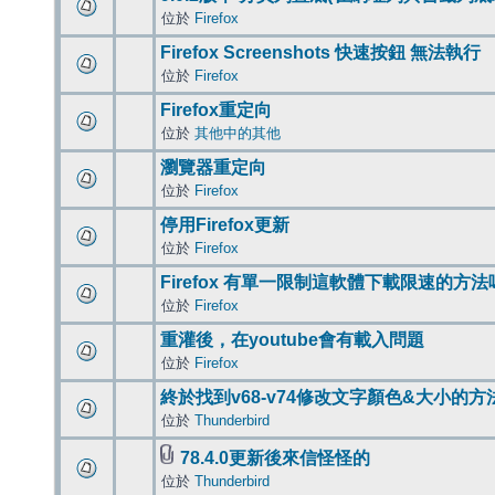
位於
Firefox
Firefox Screenshots 快速按鈕 無法執行
位於
Firefox
Firefox重定向
位於
其他中的其他
瀏覽器重定向
位於
Firefox
停用Firefox更新
位於
Firefox
Firefox 有單一限制這軟體下載限速的方法
位於
Firefox
重灌後，在youtube會有載入問題
位於
Firefox
終於找到v68-v74修改文字顏色&大小的方
位於
Thunderbird
78.4.0更新後來信怪怪的
位於
Thunderbird