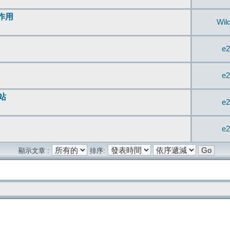
無作用
Wil
e2
e2
站
e2
e2
顯示文章 :
排序: