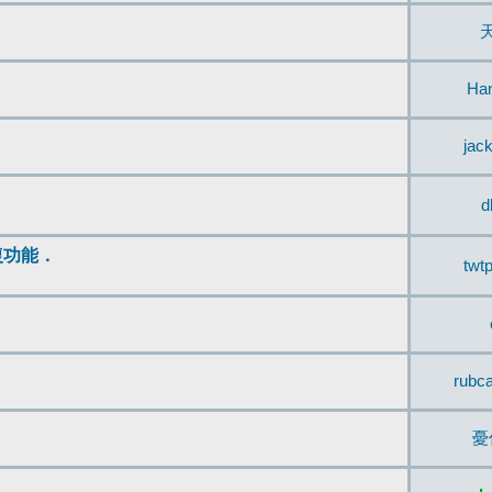
Ha
jac
d
復功能．
twt
rubc
憂