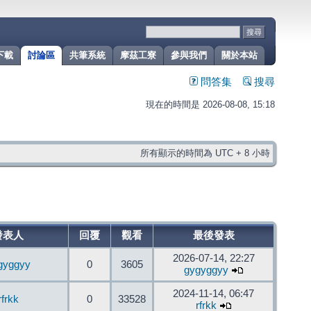
下載
討論區
共筆系統
摩茲工寮
參與我們
關於本站
問答集
搜尋
現在的時間是 2026-08-08, 15:18
所有顯示的時間為 UTC + 8 小時
發表人
回覆
觀看
最後發表
2026-07-14, 22:27
gyggyy
0
3605
gygyggyy
2024-11-14, 06:47
rfrkk
0
33528
rfrkk