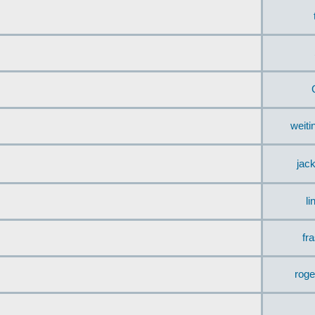
weit
jac
li
fr
rog