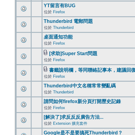
YT留言有BUG
位於
Firefox
Thunderbird 電郵問題
位於
Thunderbird
桌面通知功能
位於
Firefox
[求助]Super Start問題
位於
Firefox
書籤說明欄，等同聯絡記事本，建議回
位於
Firefox
Thunderbird中文名稱常常變亂碼
位於
Thunderbird
請問如何firefox新分頁打開歷史記錄
位於
Firefox
[解決了]求反反反廣告方法...
位於
Extension 擴充套件
Google是不是要搞死Thunderbird？