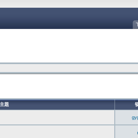
主題
gy