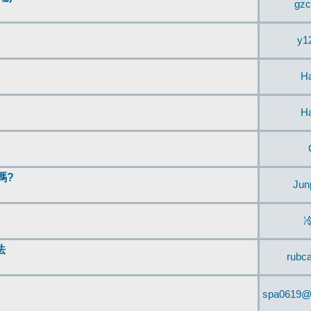
gzc
y1
H
H
嗎?
Jun
法
rubc
spa0619@