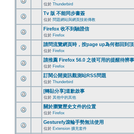
位於
Thunderbird
Tv 版 不能同步書簽
位於
問題網站與網頁技術傳教
Firefox 收不到驗證信
位於
Firefox
請問流覽網頁時，按page up為何都回到
位於
Firefox
請推薦 Firefox 56.0 之後可用的提醒待
位於
Firefox
訂閱公開資訊觀測站RSS問題
位於
Thunderbird
[轉貼分享]道歉啟事
位於
其他中的其他
關於瀏覽歷史文件的位置
位於
Firefox
Gesturefy滾輪手勢無法使用
位於
Extension 擴充套件