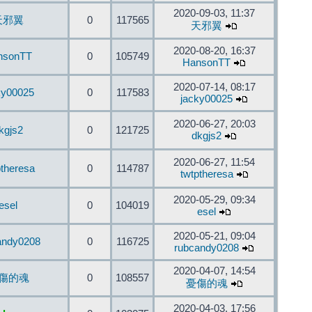
2020-09-03, 11:37
天邪翼
0
117565
天邪翼
2020-08-20, 16:37
nsonTT
0
105749
HansonTT
2020-07-14, 08:17
ky00025
0
117583
jacky00025
2020-06-27, 20:03
kgjs2
0
121725
dkgjs2
2020-06-27, 11:54
ptheresa
0
114787
twtptheresa
2020-05-29, 09:34
esel
0
104019
esel
2020-05-21, 09:04
andy0208
0
116725
rubcandy0208
2020-04-07, 14:54
傷的魂
0
108557
憂傷的魂
2020-04-03, 17:56