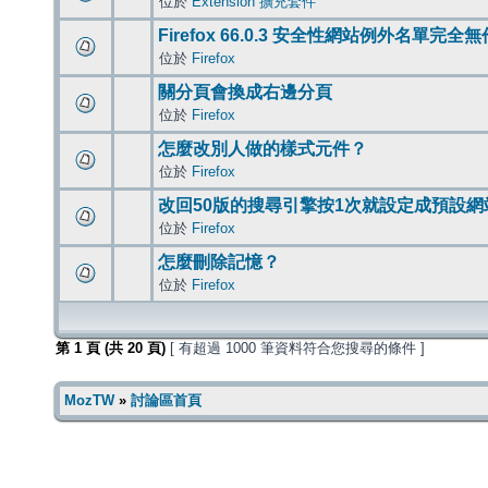
位於
Extension 擴充套件
Firefox 66.0.3 安全性網站例外名單完全
位於
Firefox
關分頁會換成右邊分頁
位於
Firefox
怎麼改別人做的樣式元件？
位於
Firefox
改回50版的搜尋引擎按1次就設定成預設網
位於
Firefox
怎麼刪除記憶？
位於
Firefox
第
1
頁 (共
20
頁)
[ 有超過 1000 筆資料符合您搜尋的條件 ]
MozTW
»
討論區首頁