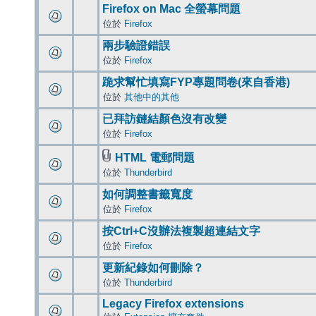
Firefox on Mac 全螢幕問題
位於
Firefox
兩步驗證錯誤
位於
Firefox
跪求幫忙填寫FYP專題問卷(來自香港)
位於
其他中的其他
已拜訪鏈結顏色沒有改變
位於
Firefox
HTML 電郵問題
位於
Thunderbird
如何調整書籤寬度
位於
Firefox
按Ctrl+C沒辦法複製超連結文字
位於
Firefox
更新紀錄如何刪除？
位於
Thunderbird
Legacy Firefox extensions