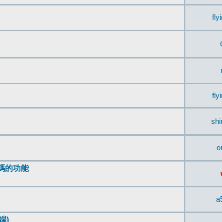
fly
fly
sh
o
編碼的功能
a
端)