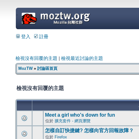
=
登入
註冊
檢視沒有回覆的主題
|
檢視最近討論的主題
MozTW
»
討論區首頁
檢視沒有回覆的主題
Meet a girl who's down for fun
位於
擴充套件 - 網頁瀏覽
怎樣自訂快捷鍵? 怎樣向官方回報故障？
位於
Firefox