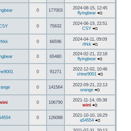
2024-08-15, 12:45
ingbear
0
177003
flyingbear
2024-06-19, 22:51
CSY
0
75632
CSY
2024-04-11, 09:09
rfrkk
0
66596
rfrkk
2024-02-21, 22:18
ingbear
0
65480
flyingbear
2022-12-02, 10:46
ine9001
0
91271
shine9001
2022-09-21, 22:13
range
0
141564
orange
2021-11-14, 05:38
wini
0
106790
wini
2021-10-10, 16:29
54554
0
126088
a54554
2021-07-31, 20:13