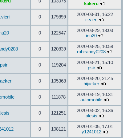
akeru
0
103075
kakeru
2020-03-31, 16:22
.vieri
0
179899
c.vieri
2020-03-29, 18:03
inu20
0
122547
inu20
2020-03-25, 10:58
andy0208
0
120839
rubcandy0208
2020-03-21, 15:10
psir
0
119204
psir
2020-03-20, 21:45
jacker
0
105368
hijacker
2020-03-19, 10:31
omobile
0
111878
automobile
2020-03-02, 16:36
lesis
0
121251
alesis
2020-01-05, 17:01
241012
0
108121
y1241012