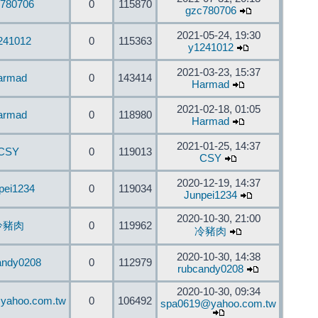
780706
0
115870
gzc780706
2021-05-24, 19:30
241012
0
115363
y1241012
2021-03-23, 15:37
armad
0
143414
Harmad
2021-02-18, 01:05
armad
0
118980
Harmad
2021-01-25, 14:37
CSY
0
119013
CSY
2020-12-19, 14:37
pei1234
0
119034
Junpei1234
2020-10-30, 21:00
冷豬肉
0
119962
冷豬肉
2020-10-30, 14:38
andy0208
0
112979
rubcandy0208
2020-10-30, 09:34
yahoo.com.tw
0
106492
spa0619@yahoo.com.tw