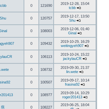
2019-12-28, 15:04
tcbb
0
121690
tcbb
2019-12-17, 13:50
Shu
0
120757
Shu
2019-12-06, 01:40
Ginal
0
108003
Ginal
2019-10-29, 16:29
ingyeh907
0
109432
weitingyeh907
2019-10-24, 15:22
kylauCR
0
106113
jackylauCR
2019-09-30, 21:37
n.wete
0
108732
lin.wete
2019-09-17, 10:14
asina92
0
100507
frasina92
2019-09-14, 10:29
er201413
0
108977
roger201413
2019-06-25, 18:04
痕
0
108227