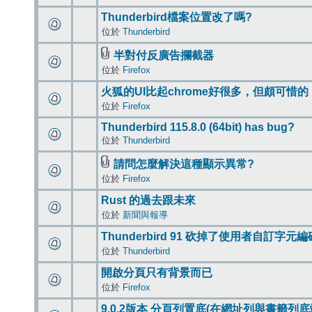
Thunderbird檔案位置改了嗎?
位於
Thunderbird
半對付反廣告攔截器
位於
Firefox
火狐的UI比起chrome好很多，但頗可惜的
位於
Firefox
Thunderbird 115.8.0 (64bit) has bug?
位於
Thunderbird
請問怎麼解決這種顯示異常?
位於
Firefox
Rust 的過去跟未來
位於
新聞與報導
Thunderbird 91 砍掉了使用者自訂字元
位於
Thunderbird
開啟分頁只有背景而已
位於
Firefox
9.0.2版本 分頁列置底(在網址列與書籤列底