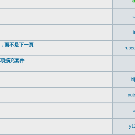
k
c
頂，而不是下一頁
rubc
辨事項擴充套件
hi
aut
a
y1