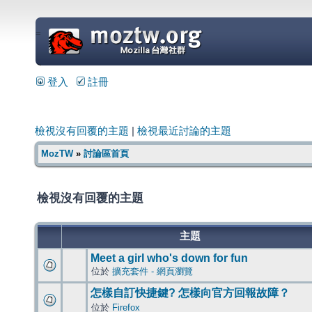
=
登入
註冊
檢視沒有回覆的主題
|
檢視最近討論的主題
MozTW
»
討論區首頁
檢視沒有回覆的主題
主題
Meet a girl who's down for fun
位於
擴充套件 - 網頁瀏覽
怎樣自訂快捷鍵? 怎樣向官方回報故障？
位於
Firefox