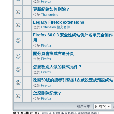
位於
Firefox
更新紀錄如何刪除？
位於
Thunderbird
Legacy Firefox extensions
位於
Extension 擴充套件
Firefox 66.0.3 安全性網站例外名單完全無作
用
位於
Firefox
關分頁會換成右邊分頁
位於
Firefox
怎麼改別人做的樣式元件？
位於
Firefox
改回50版的搜尋引擎按1次就設定成預設網站
位於
Firefox
怎麼刪除記憶？
位於
Firefox
顯示文章 :
第
1
頁 (共
20
頁)
[ 有超過 1000 筆資料符合您搜尋的條件 ]