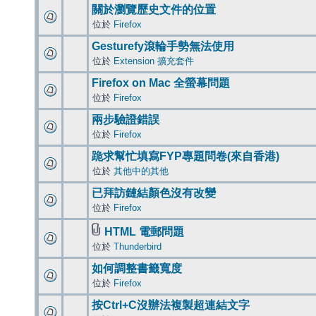
關於瀏覽歷史文件的位置
位於
Firefox
Gesturefy滾輪手勢無法使用
位於
Extension 擴充套件
Firefox on Mac 全螢幕問題
位於
Firefox
兩步驗證錯誤
位於
Firefox
跪求幫忙填寫FYP專題問卷(來自香港)
位於
其他中的其他
已拜訪鏈結顏色沒有改變
位於
Firefox
HTML 電郵問題
位於
Thunderbird
如何調整書籤寬度
位於
Firefox
按Ctrl+C沒辦法複製超連結文字