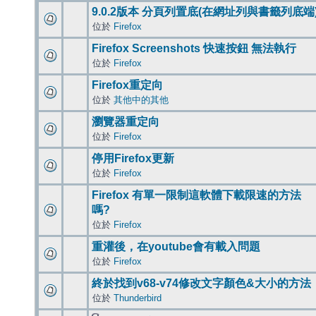
9.0.2版本 分頁列置底(在網址列與書籤列底端
位於
Firefox
Firefox Screenshots 快速按鈕 無法執行
位於
Firefox
Firefox重定向
位於
其他中的其他
瀏覽器重定向
位於
Firefox
停用Firefox更新
位於
Firefox
Firefox 有單一限制這軟體下載限速的方法
嗎?
位於
Firefox
重灌後，在youtube會有載入問題
位於
Firefox
終於找到v68-v74修改文字顏色&大小的方法
位於
Thunderbird