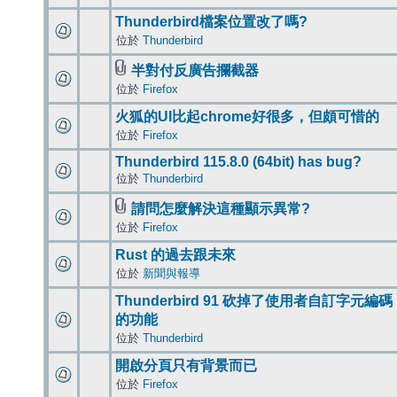
Thunderbird檔案位置改了嗎?
位於
Thunderbird
半對付反廣告攔截器
位於
Firefox
火狐的UI比起chrome好很多，但頗可惜的
位於
Firefox
Thunderbird 115.8.0 (64bit) has bug?
位於
Thunderbird
請問怎麼解決這種顯示異常?
位於
Firefox
Rust 的過去跟未來
位於
新聞與報導
Thunderbird 91 砍掉了使用者自訂字元編碼
的功能
位於
Thunderbird
開啟分頁只有背景而已
位於
Firefox