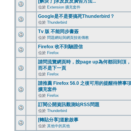
[解決了]求反反反廣告方法...
位於
Extension 擴充套件
Google是不是要搞死Thunderbird？
位於
Thunderbird
Tv 版 不能同步書簽
位於
問題網站與網頁技術傳教
Firefox 收不到驗證信
位於
Firefox
請問流覽網頁時，按page up為何都回到頂，
而不是下一頁
位於
Firefox
請推薦 Firefox 56.0 之後可用的提醒待辨事
擴充套件
位於
Firefox
訂閱公開資訊觀測站RSS問題
位於
Thunderbird
[轉貼分享]道歉啟事
位於
其他中的其他