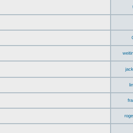
weit
jac
li
fr
rog