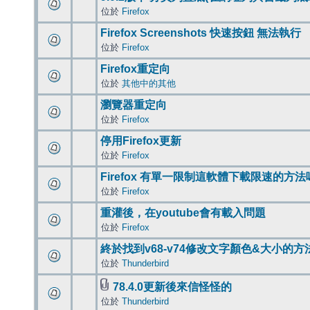
位於
Firefox
Firefox Screenshots 快速按鈕 無法執行
位於
Firefox
Firefox重定向
位於
其他中的其他
瀏覽器重定向
位於
Firefox
停用Firefox更新
位於
Firefox
Firefox 有單一限制這軟體下載限速的方法
位於
Firefox
重灌後，在youtube會有載入問題
位於
Firefox
終於找到v68-v74修改文字顏色&大小的方
位於
Thunderbird
78.4.0更新後來信怪怪的
位於
Thunderbird