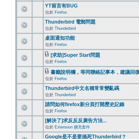
YT留言有BUG
位於
Firefox
Thunderbird 電郵問題
位於
Thunderbird
桌面通知功能
位於
Firefox
[求助]Super Start問題
位於
Firefox
書籤說明欄，等同聯絡記事本，建議回
位於
Firefox
Thunderbird中文名稱常常變亂碼
位於
Thunderbird
請問如何firefox新分頁打開歷史記錄
位於
Firefox
[解決了]求反反反廣告方法...
位於
Extension 擴充套件
Google是不是要搞死Thunderbird？