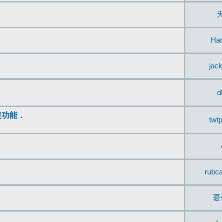
Ha
jac
d
復功能．
twt
rubc
憂