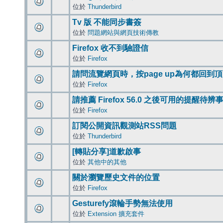
位於
Thunderbird
Tv 版 不能同步書簽
位於
問題網站與網頁技術傳教
Firefox 收不到驗證信
位於
Firefox
請問流覽網頁時，按page up為何都回到
位於
Firefox
請推薦 Firefox 56.0 之後可用的提醒待
位於
Firefox
訂閱公開資訊觀測站RSS問題
位於
Thunderbird
[轉貼分享]道歉啟事
位於
其他中的其他
關於瀏覽歷史文件的位置
位於
Firefox
Gesturefy滾輪手勢無法使用
位於
Extension 擴充套件