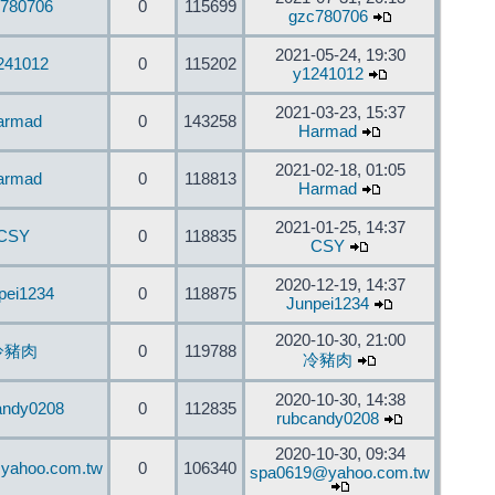
780706
0
115699
gzc780706
2021-05-24, 19:30
241012
0
115202
y1241012
2021-03-23, 15:37
armad
0
143258
Harmad
2021-02-18, 01:05
armad
0
118813
Harmad
2021-01-25, 14:37
CSY
0
118835
CSY
2020-12-19, 14:37
pei1234
0
118875
Junpei1234
2020-10-30, 21:00
冷豬肉
0
119788
冷豬肉
2020-10-30, 14:38
andy0208
0
112835
rubcandy0208
2020-10-30, 09:34
yahoo.com.tw
0
106340
spa0619@yahoo.com.tw