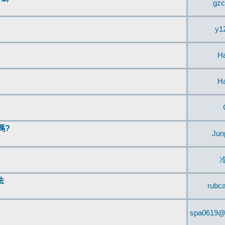
gzc
y1
H
H
嗎?
Jun
法
rubc
spa0619@