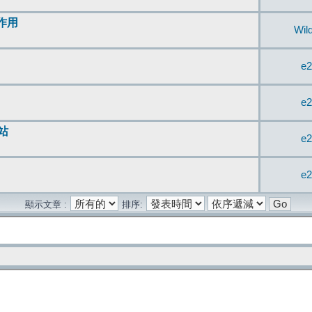
無作用
Wil
e2
e2
站
e2
e2
顯示文章 :
排序: