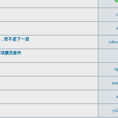
k
c
頂，而不是下一頁
rubc
辨事項擴充套件
hi
aut
a
y1