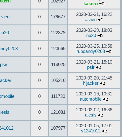
akeru
0
102927
kakeru
2020-03-31, 16:22
.vieri
0
179677
c.vieri
2020-03-29, 18:03
inu20
0
122379
inu20
2020-03-25, 10:58
andy0208
0
120665
rubcandy0208
2020-03-21, 15:10
psir
0
119025
psir
2020-03-20, 21:45
jacker
0
105210
hijacker
2020-03-19, 10:31
omobile
0
111730
automobile
2020-03-02, 16:36
lesis
0
121081
alesis
2020-01-05, 17:01
241012
0
107977
y1241012