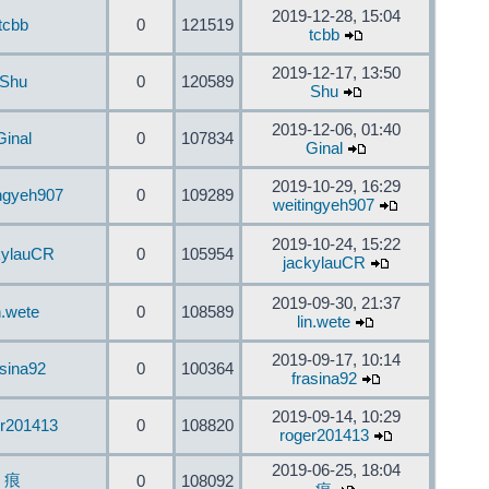
2019-12-28, 15:04
tcbb
0
121519
tcbb
2019-12-17, 13:50
Shu
0
120589
Shu
2019-12-06, 01:40
Ginal
0
107834
Ginal
2019-10-29, 16:29
ingyeh907
0
109289
weitingyeh907
2019-10-24, 15:22
kylauCR
0
105954
jackylauCR
2019-09-30, 21:37
n.wete
0
108589
lin.wete
2019-09-17, 10:14
asina92
0
100364
frasina92
2019-09-14, 10:29
er201413
0
108820
roger201413
2019-06-25, 18:04
痕
0
108092