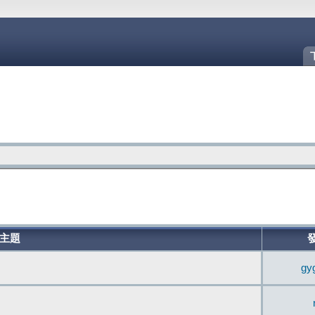
主題
gy