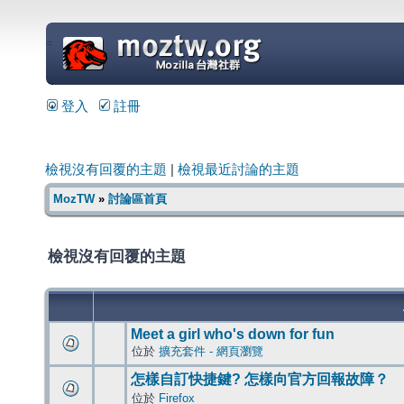
=
登入
註冊
檢視沒有回覆的主題
|
檢視最近討論的主題
MozTW
»
討論區首頁
檢視沒有回覆的主題
Meet a girl who's down for fun
位於
擴充套件 - 網頁瀏覽
怎樣自訂快捷鍵? 怎樣向官方回報故障？
位於
Firefox