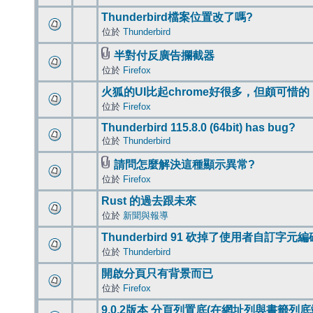
Thunderbird檔案位置改了嗎?
位於
Thunderbird
半對付反廣告攔截器
位於
Firefox
火狐的UI比起chrome好很多，但頗可惜的
位於
Firefox
Thunderbird 115.8.0 (64bit) has bug?
位於
Thunderbird
請問怎麼解決這種顯示異常?
位於
Firefox
Rust 的過去跟未來
位於
新聞與報導
Thunderbird 91 砍掉了使用者自訂字元
位於
Thunderbird
開啟分頁只有背景而已
位於
Firefox
9.0.2版本 分頁列置底(在網址列與書籤列底