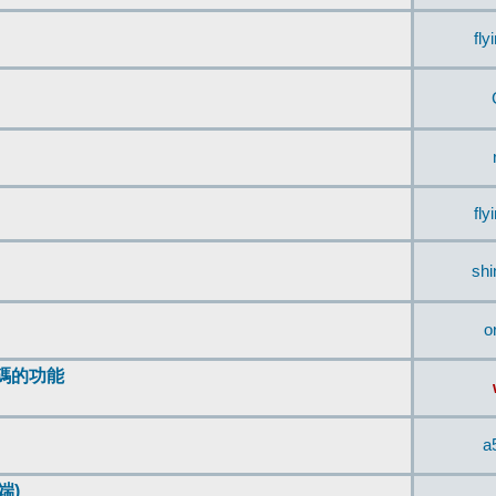
fly
fly
sh
o
編碼的功能
a
端)