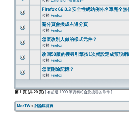
位於
Extension 擴充套件
Firefox 66.0.3 安全性網站例外名單完全
位於
Firefox
關分頁會換成右邊分頁
位於
Firefox
怎麼改別人做的樣式元件？
位於
Firefox
改回50版的搜尋引擎按1次就設定成預設網
位於
Firefox
怎麼刪除記憶？
位於
Firefox
第
1
頁 (共
20
頁)
[ 有超過 1000 筆資料符合您搜尋的條件 ]
MozTW
»
討論區首頁