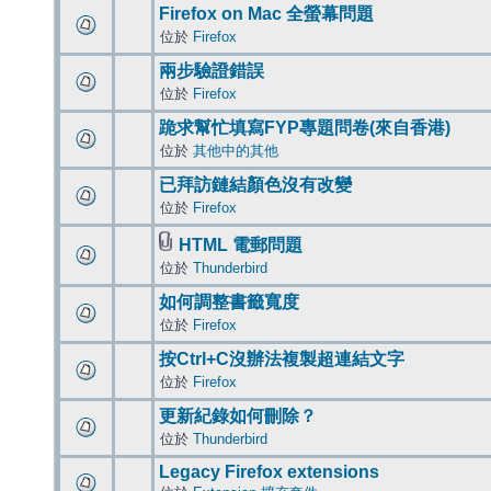
Firefox on Mac 全螢幕問題
位於
Firefox
兩步驗證錯誤
位於
Firefox
跪求幫忙填寫FYP專題問卷(來自香港)
位於
其他中的其他
已拜訪鏈結顏色沒有改變
位於
Firefox
HTML 電郵問題
位於
Thunderbird
如何調整書籤寬度
位於
Firefox
按Ctrl+C沒辦法複製超連結文字
位於
Firefox
更新紀錄如何刪除？
位於
Thunderbird
Legacy Firefox extensions