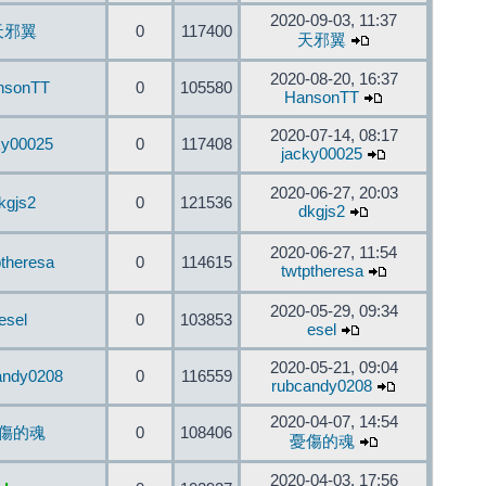
2020-09-03, 11:37
天邪翼
0
117400
天邪翼
2020-08-20, 16:37
nsonTT
0
105580
HansonTT
2020-07-14, 08:17
ky00025
0
117408
jacky00025
2020-06-27, 20:03
kgjs2
0
121536
dkgjs2
2020-06-27, 11:54
ptheresa
0
114615
twtptheresa
2020-05-29, 09:34
esel
0
103853
esel
2020-05-21, 09:04
andy0208
0
116559
rubcandy0208
2020-04-07, 14:54
傷的魂
0
108406
憂傷的魂
2020-04-03, 17:56