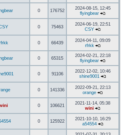
2024-08-15, 12:45
ingbear
0
176752
flyingbear
2024-06-19, 22:51
CSY
0
75463
CSY
2024-04-11, 09:09
rfrkk
0
66439
rfrkk
2024-02-21, 22:18
ingbear
0
65315
flyingbear
2022-12-02, 10:46
ine9001
0
91106
shine9001
2022-09-21, 22:13
range
0
141336
orange
2021-11-14, 05:38
wini
0
106621
wini
2021-10-10, 16:29
54554
0
125922
a54554
2021-07-31, 20:13