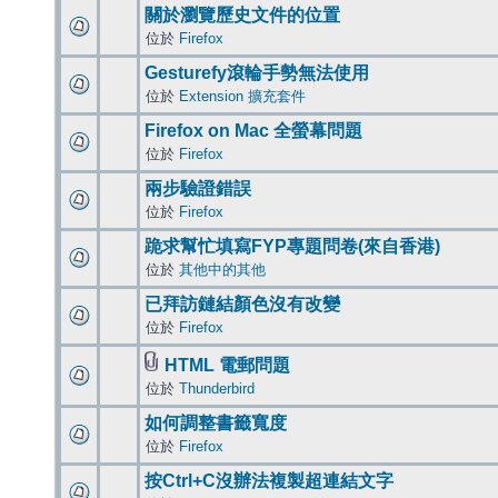
關於瀏覽歷史文件的位置
位於
Firefox
Gesturefy滾輪手勢無法使用
位於
Extension 擴充套件
Firefox on Mac 全螢幕問題
位於
Firefox
兩步驗證錯誤
位於
Firefox
跪求幫忙填寫FYP專題問卷(來自香港)
位於
其他中的其他
已拜訪鏈結顏色沒有改變
位於
Firefox
HTML 電郵問題
位於
Thunderbird
如何調整書籤寬度
位於
Firefox
按Ctrl+C沒辦法複製超連結文字