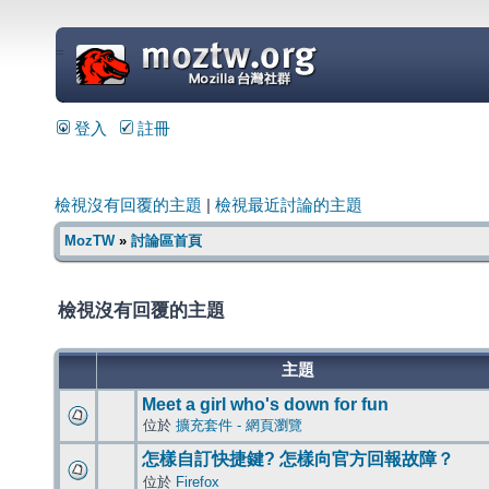
=
登入
註冊
檢視沒有回覆的主題
|
檢視最近討論的主題
MozTW
»
討論區首頁
檢視沒有回覆的主題
主題
Meet a girl who's down for fun
位於
擴充套件 - 網頁瀏覽
怎樣自訂快捷鍵? 怎樣向官方回報故障？
位於
Firefox