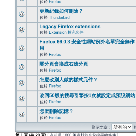
位於
Firefox
更新紀錄如何刪除？
位於
Thunderbird
Legacy Firefox extensions
位於
Extension 擴充套件
Firefox 66.0.3 安全性網站例外名單完全無作
用
位於
Firefox
關分頁會換成右邊分頁
位於
Firefox
怎麼改別人做的樣式元件？
位於
Firefox
改回50版的搜尋引擎按1次就設定成預設網站
位於
Firefox
怎麼刪除記憶？
位於
Firefox
顯示文章 :
第
1
頁 (共
20
頁)
[ 有超過 1000 筆資料符合您搜尋的條件 ]