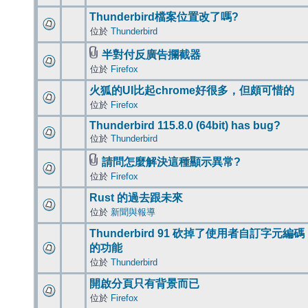
Thunderbird檔案位置改了嗎?
位於
Thunderbird
半對付反廣告攔截器
位於
Firefox
火狐的UI比起chrome好很多，但頗可惜的
位於
Firefox
Thunderbird 115.8.0 (64bit) has bug?
位於
Thunderbird
請問怎麼解決這種顯示異常?
位於
Firefox
Rust 的過去跟未來
位於
新聞與報導
Thunderbird 91 砍掉了使用者自訂字元編碼
的功能
位於
Thunderbird
開啟分頁只有背景而已
位於
Firefox