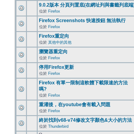
9.0.2版本 分頁列置底(在網址列與書籤列底端
位於
Firefox
Firefox Screenshots 快速按鈕 無法執行
位於
Firefox
Firefox重定向
位於
其他中的其他
瀏覽器重定向
位於
Firefox
停用Firefox更新
位於
Firefox
Firefox 有單一限制這軟體下載限速的方法
嗎?
位於
Firefox
重灌後，在youtube會有載入問題
位於
Firefox
終於找到v68-v74修改文字顏色&大小的方法
位於
Thunderbird