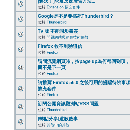
[解決了]求反反反廣告方法...
位於
Extension 擴充套件
Google是不是要搞死Thunderbird？
位於
Thunderbird
Tv 版 不能同步書簽
位於
問題網站與網頁技術傳教
Firefox 收不到驗證信
位於
Firefox
請問流覽網頁時，按page up為何都回到頂，
而不是下一頁
位於
Firefox
請推薦 Firefox 56.0 之後可用的提醒待辨事
擴充套件
位於
Firefox
訂閱公開資訊觀測站RSS問題
位於
Thunderbird
[轉貼分享]道歉啟事
位於
其他中的其他