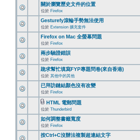
關於瀏覽歷史文件的位置
位於
Firefox
Gesturefy滾輪手勢無法使用
位於
Extension 擴充套件
Firefox on Mac 全螢幕問題
位於
Firefox
兩步驗證錯誤
位於
Firefox
跪求幫忙填寫FYP專題問卷(來自香港)
位於
其他中的其他
已拜訪鏈結顏色沒有改變
位於
Firefox
HTML 電郵問題
位於
Thunderbird
如何調整書籤寬度
位於
Firefox
按Ctrl+C沒辦法複製超連結文字