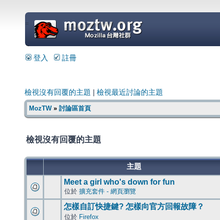
=
登入
註冊
檢視沒有回覆的主題
|
檢視最近討論的主題
MozTW
»
討論區首頁
檢視沒有回覆的主題
主題
Meet a girl who's down for fun
位於
擴充套件 - 網頁瀏覽
怎樣自訂快捷鍵? 怎樣向官方回報故障？
位於
Firefox