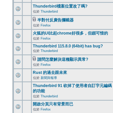
Thunderbird檔案位置改了嗎?
位於
Thunderbird
半對付反廣告攔截器
位於
Firefox
火狐的UI比起chrome好很多，但頗可惜的
位於
Firefox
Thunderbird 115.8.0 (64bit) has bug?
位於
Thunderbird
請問怎麼解決這種顯示異常?
位於
Firefox
Rust 的過去跟未來
位於
新聞與報導
Thunderbird 91 砍掉了使用者自訂字元編碼
的功能
位於
Thunderbird
開啟分頁只有背景而已
位於
Firefox