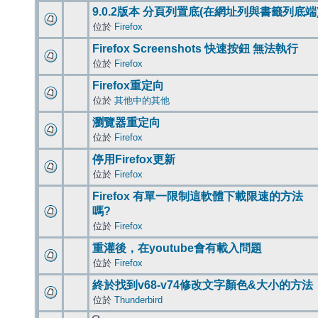
9.0.2版本 分頁列置底(在網址列與書籤列底端
位於
Firefox
Firefox Screenshots 快速按鈕 無法執行
位於
Firefox
Firefox重定向
位於
其他中的其他
瀏覽器重定向
位於
Firefox
停用Firefox更新
位於
Firefox
Firefox 有單一限制這軟體下載限速的方法
嗎?
位於
Firefox
重灌後，在youtube會有載入問題
位於
Firefox
終於找到v68-v74修改文字顏色&大小的方法
位於
Thunderbird