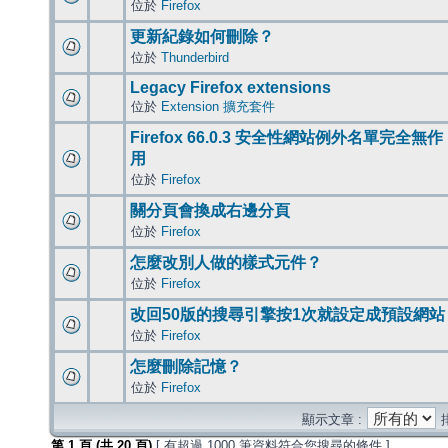
位於
Firefox
更新紀錄如何刪除？
位於
Thunderbird
Legacy Firefox extensions
位於
Extension 擴充套件
Firefox 66.0.3 安全性網站例外名單完全無作
用
位於
Firefox
關分頁會換成右邊分頁
位於
Firefox
怎麼改別人做的樣式元件？
位於
Firefox
改回50版的搜尋引擎按1次就設定成預設網站
位於
Firefox
怎麼刪除記憶？
位於
Firefox
顯示文章 :
第
1
頁 (共
20
頁)
[ 有超過 1000 筆資料符合您搜尋的條件 ]