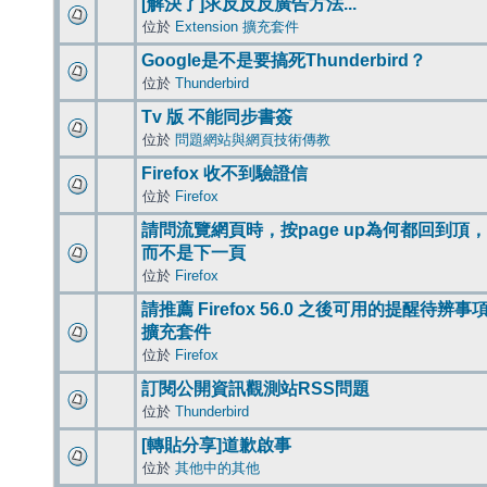
[解決了]求反反反廣告方法...
位於
Extension 擴充套件
Google是不是要搞死Thunderbird？
位於
Thunderbird
Tv 版 不能同步書簽
位於
問題網站與網頁技術傳教
Firefox 收不到驗證信
位於
Firefox
請問流覽網頁時，按page up為何都回到頂，
而不是下一頁
位於
Firefox
請推薦 Firefox 56.0 之後可用的提醒待辨事
擴充套件
位於
Firefox
訂閱公開資訊觀測站RSS問題
位於
Thunderbird
[轉貼分享]道歉啟事
位於
其他中的其他