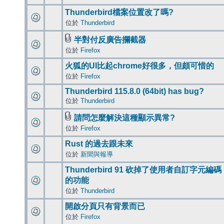
Thunderbird檔案位置改了嗎?
位於
Thunderbird
半對付反廣告攔截器
位於
Firefox
火狐的UI比起chrome好很多，但頗可惜的
位於
Firefox
Thunderbird 115.8.0 (64bit) has bug?
位於
Thunderbird
請問怎麼解決這種顯示異常?
位於
Firefox
Rust 的過去跟未來
位於
新聞與報導
Thunderbird 91 砍掉了使用者自訂字元編碼
的功能
位於
Thunderbird
開啟分頁只有背景而已
位於
Firefox