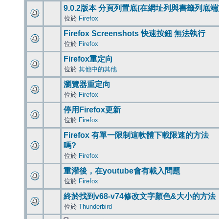
9.0.2版本 分頁列置底(在網址列與書籤列底端
位於
Firefox
Firefox Screenshots 快速按鈕 無法執行
位於
Firefox
Firefox重定向
位於
其他中的其他
瀏覽器重定向
位於
Firefox
停用Firefox更新
位於
Firefox
Firefox 有單一限制這軟體下載限速的方法
嗎?
位於
Firefox
重灌後，在youtube會有載入問題
位於
Firefox
終於找到v68-v74修改文字顏色&大小的方法
位於
Thunderbird