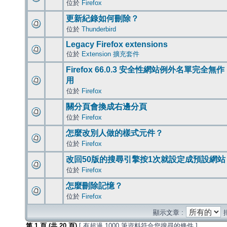
位於
Firefox
更新紀錄如何刪除？
位於
Thunderbird
Legacy Firefox extensions
位於
Extension 擴充套件
Firefox 66.0.3 安全性網站例外名單完全無作
用
位於
Firefox
關分頁會換成右邊分頁
位於
Firefox
怎麼改別人做的樣式元件？
位於
Firefox
改回50版的搜尋引擎按1次就設定成預設網站
位於
Firefox
怎麼刪除記憶？
位於
Firefox
顯示文章 :
第
1
頁 (共
20
頁)
[ 有超過 1000 筆資料符合您搜尋的條件 ]