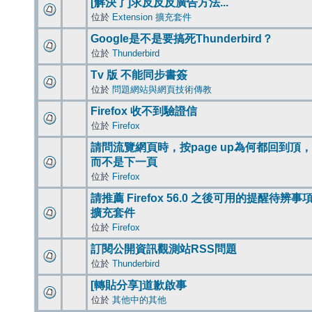
[解決了]求反反反廣告方法...
位於
Extension 擴充套件
Google是不是要搞死Thunderbird？
位於
Thunderbird
Tv 版 不能同步書簽
位於
問題網站與網頁技術傳教
Firefox 收不到驗證信
位於
Firefox
請問流覽網頁時，按page up為何都回到頂，
而不是下一頁
位於
Firefox
請推薦 Firefox 56.0 之後可用的提醒待辨事
擴充套件
位於
Firefox
訂閱公開資訊觀測站RSS問題
位於
Thunderbird
[轉貼分享]道歉啟事
位於
其他中的其他