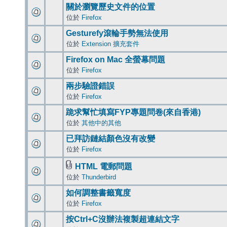
關於瀏覽歷史文件的位置
位於
Firefox
Gesturefy滾輪手勢無法使用
位於
Extension 擴充套件
Firefox on Mac 全螢幕問題
位於
Firefox
兩步驗證錯誤
位於
Firefox
跪求幫忙填寫FYP專題問卷(來自香港)
位於
其他中的其他
已拜訪鏈結顏色沒有改變
位於
Firefox
HTML 電郵問題
位於
Thunderbird
如何調整書籤寬度
位於
Firefox
按Ctrl+C沒辦法複製超連結文字