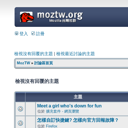
=
登入
註冊
檢視沒有回覆的主題
|
檢視最近討論的主題
MozTW
»
討論區首頁
檢視沒有回覆的主題
主題
Meet a girl who's down for fun
位於
擴充套件 - 網頁瀏覽
怎樣自訂快捷鍵? 怎樣向官方回報故障？
位於
Firefox