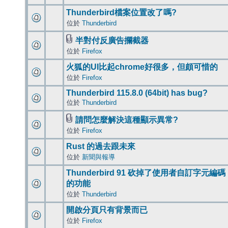
Thunderbird檔案位置改了嗎?
位於
Thunderbird
半對付反廣告攔截器
位於
Firefox
火狐的UI比起chrome好很多，但頗可惜的
位於
Firefox
Thunderbird 115.8.0 (64bit) has bug?
位於
Thunderbird
請問怎麼解決這種顯示異常?
位於
Firefox
Rust 的過去跟未來
位於
新聞與報導
Thunderbird 91 砍掉了使用者自訂字元編碼
的功能
位於
Thunderbird
開啟分頁只有背景而已
位於
Firefox