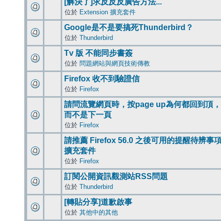
[解決了]求反反反廣告方法...
位於
Extension 擴充套件
Google是不是要搞死Thunderbird？
位於
Thunderbird
Tv 版 不能同步書簽
位於
問題網站與網頁技術傳教
Firefox 收不到驗證信
位於
Firefox
請問流覽網頁時，按page up為何都回到頂，
而不是下一頁
位於
Firefox
請推薦 Firefox 56.0 之後可用的提醒待辨事
擴充套件
位於
Firefox
訂閱公開資訊觀測站RSS問題
位於
Thunderbird
[轉貼分享]道歉啟事
位於
其他中的其他