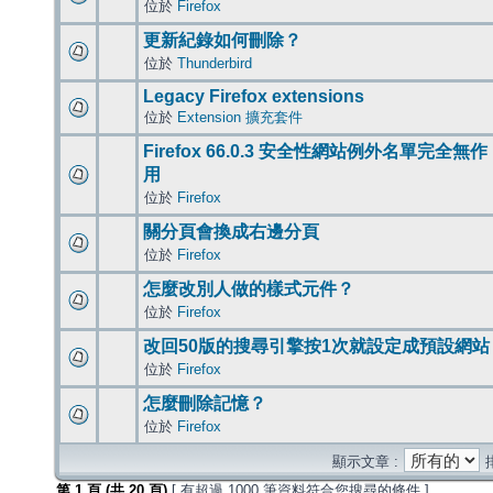
位於
Firefox
更新紀錄如何刪除？
位於
Thunderbird
Legacy Firefox extensions
位於
Extension 擴充套件
Firefox 66.0.3 安全性網站例外名單完全無作
用
位於
Firefox
關分頁會換成右邊分頁
位於
Firefox
怎麼改別人做的樣式元件？
位於
Firefox
改回50版的搜尋引擎按1次就設定成預設網站
位於
Firefox
怎麼刪除記憶？
位於
Firefox
顯示文章 :
第
1
頁 (共
20
頁)
[ 有超過 1000 筆資料符合您搜尋的條件 ]