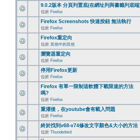
9.0.2版本 分頁列置底(在網址列與書籤列底端
位於
Firefox
Firefox Screenshots 快速按鈕 無法執行
位於
Firefox
Firefox重定向
位於
其他中的其他
瀏覽器重定向
位於
Firefox
停用Firefox更新
位於
Firefox
Firefox 有單一限制這軟體下載限速的方法
嗎?
位於
Firefox
重灌後，在youtube會有載入問題
位於
Firefox
終於找到v68-v74修改文字顏色&大小的方法
位於
Thunderbird