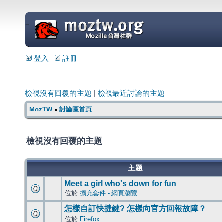
=
登入
註冊
檢視沒有回覆的主題
|
檢視最近討論的主題
MozTW
»
討論區首頁
檢視沒有回覆的主題
主題
Meet a girl who's down for fun
位於
擴充套件 - 網頁瀏覽
怎樣自訂快捷鍵? 怎樣向官方回報故障？
位於
Firefox