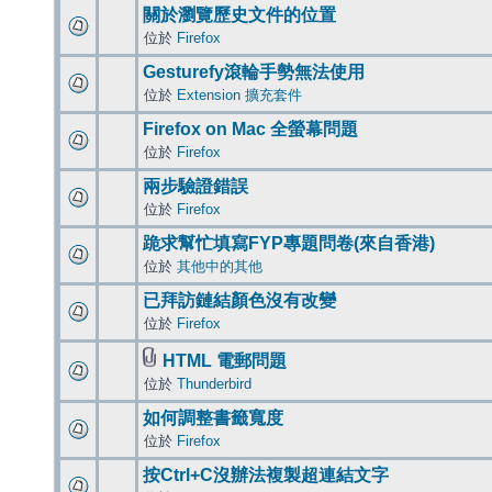
關於瀏覽歷史文件的位置
位於
Firefox
Gesturefy滾輪手勢無法使用
位於
Extension 擴充套件
Firefox on Mac 全螢幕問題
位於
Firefox
兩步驗證錯誤
位於
Firefox
跪求幫忙填寫FYP專題問卷(來自香港)
位於
其他中的其他
已拜訪鏈結顏色沒有改變
位於
Firefox
HTML 電郵問題
位於
Thunderbird
如何調整書籤寬度
位於
Firefox
按Ctrl+C沒辦法複製超連結文字