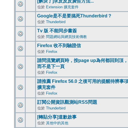
[解決了]求反反反廣告方法...
位於
Extension 擴充套件
Google是不是要搞死Thunderbird？
位於
Thunderbird
Tv 版 不能同步書簽
位於
問題網站與網頁技術傳教
Firefox 收不到驗證信
位於
Firefox
請問流覽網頁時，按page up為何都回到頂，
而不是下一頁
位於
Firefox
請推薦 Firefox 56.0 之後可用的提醒待辨事
擴充套件
位於
Firefox
訂閱公開資訊觀測站RSS問題
位於
Thunderbird
[轉貼分享]道歉啟事
位於
其他中的其他