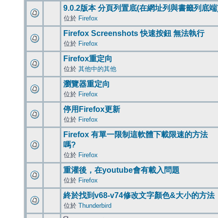
9.0.2版本 分頁列置底(在網址列與書籤列底端
位於
Firefox
Firefox Screenshots 快速按鈕 無法執行
位於
Firefox
Firefox重定向
位於
其他中的其他
瀏覽器重定向
位於
Firefox
停用Firefox更新
位於
Firefox
Firefox 有單一限制這軟體下載限速的方法
嗎?
位於
Firefox
重灌後，在youtube會有載入問題
位於
Firefox
終於找到v68-v74修改文字顏色&大小的方法
位於
Thunderbird