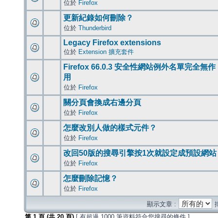
位於
Firefox
更新紀錄如何刪除？
位於
Thunderbird
Legacy Firefox extensions
位於
Extension 擴充套件
Firefox 66.0.3 安全性網站例外名單完全無作
用
位於
Firefox
關分頁會換成右邊分頁
位於
Firefox
怎麼改別人做的樣式元件？
位於
Firefox
改回50版的搜尋引擎按1次就設定成預設網站
位於
Firefox
怎麼刪除記憶？
位於
Firefox
顯示文章 :
第
1
頁 (共
20
頁)
[ 有超過 1000 筆資料符合您搜尋的條件 ]