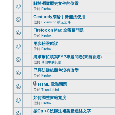
關於瀏覽歷史文件的位置
位於
Firefox
Gesturefy滾輪手勢無法使用
位於
Extension 擴充套件
Firefox on Mac 全螢幕問題
位於
Firefox
兩步驗證錯誤
位於
Firefox
跪求幫忙填寫FYP專題問卷(來自香港)
位於
其他中的其他
已拜訪鏈結顏色沒有改變
位於
Firefox
HTML 電郵問題
位於
Thunderbird
如何調整書籤寬度
位於
Firefox
按Ctrl+C沒辦法複製超連結文字