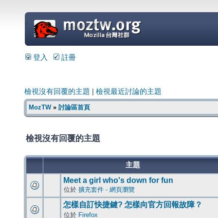
=
登入
註冊
檢視沒有回覆的主題
|
檢視最近討論的主題
MozTW
»
討論區首頁
檢視沒有回覆的主題
主題
Meet a girl who's down for fun
位於
擴充套件 - 網頁瀏覽
怎樣自訂快捷鍵? 怎樣向官方回報故障？
位於
Firefox