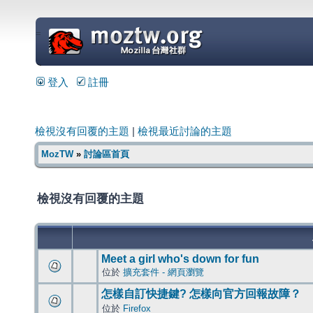
=
登入
註冊
檢視沒有回覆的主題
|
檢視最近討論的主題
MozTW
»
討論區首頁
檢視沒有回覆的主題
Meet a girl who's down for fun
位於
擴充套件 - 網頁瀏覽
怎樣自訂快捷鍵? 怎樣向官方回報故障？
位於
Firefox