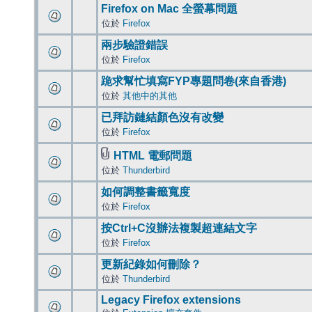
Firefox on Mac 全螢幕問題
位於
Firefox
兩步驗證錯誤
位於
Firefox
跪求幫忙填寫FYP專題問卷(來自香港)
位於
其他中的其他
已拜訪鏈結顏色沒有改變
位於
Firefox
HTML 電郵問題
位於
Thunderbird
如何調整書籤寬度
位於
Firefox
按Ctrl+C沒辦法複製超連結文字
位於
Firefox
更新紀錄如何刪除？
位於
Thunderbird
Legacy Firefox extensions