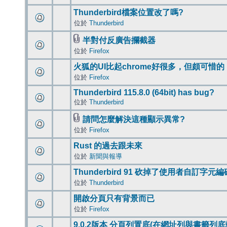
Thunderbird檔案位置改了嗎?
位於
Thunderbird
半對付反廣告攔截器
位於
Firefox
火狐的UI比起chrome好很多，但頗可惜的
位於
Firefox
Thunderbird 115.8.0 (64bit) has bug?
位於
Thunderbird
請問怎麼解決這種顯示異常?
位於
Firefox
Rust 的過去跟未來
位於
新聞與報導
Thunderbird 91 砍掉了使用者自訂字元
位於
Thunderbird
開啟分頁只有背景而已
位於
Firefox
9.0.2版本 分頁列置底(在網址列與書籤列底