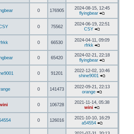
2024-08-15, 12:45
ingbear
0
176905
flyingbear
2024-06-19, 22:51
CSY
0
75562
CSY
2024-04-11, 09:09
rfrkk
0
66530
rfrkk
2024-02-21, 22:18
ingbear
0
65420
flyingbear
2022-12-02, 10:46
ine9001
0
91201
shine9001
2022-09-21, 22:13
range
0
141473
orange
2021-11-14, 05:38
wini
0
106728
wini
2021-10-10, 16:29
54554
0
126016
a54554
2021-07-31, 20:13