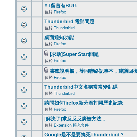
YT留言有BUG
位於
Firefox
Thunderbird 電郵問題
位於
Thunderbird
桌面通知功能
位於
Firefox
[求助]Super Start問題
位於
Firefox
書籤說明欄，等同聯絡記事本，建議回
位於
Firefox
Thunderbird中文名稱常常變亂碼
位於
Thunderbird
請問如何firefox新分頁打開歷史記錄
位於
Firefox
[解決了]求反反反廣告方法...
位於
Extension 擴充套件
Google是不是要搞死Thunderbird？