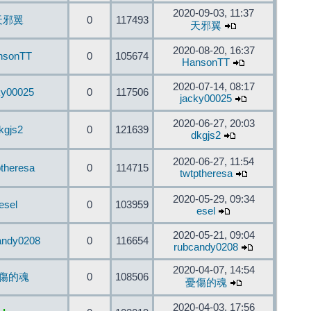
2020-09-03, 11:37
天邪翼
0
117493
天邪翼
2020-08-20, 16:37
nsonTT
0
105674
HansonTT
2020-07-14, 08:17
ky00025
0
117506
jacky00025
2020-06-27, 20:03
kgjs2
0
121639
dkgjs2
2020-06-27, 11:54
ptheresa
0
114715
twtptheresa
2020-05-29, 09:34
esel
0
103959
esel
2020-05-21, 09:04
andy0208
0
116654
rubcandy0208
2020-04-07, 14:54
傷的魂
0
108506
憂傷的魂
2020-04-03, 17:56