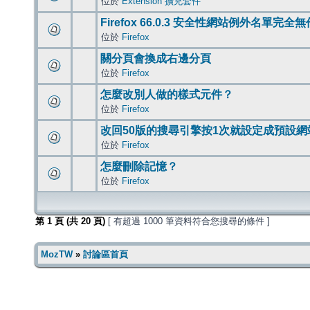
位於
Extension 擴充套件
Firefox 66.0.3 安全性網站例外名單完全
位於
Firefox
關分頁會換成右邊分頁
位於
Firefox
怎麼改別人做的樣式元件？
位於
Firefox
改回50版的搜尋引擎按1次就設定成預設網
位於
Firefox
怎麼刪除記憶？
位於
Firefox
第
1
頁 (共
20
頁)
[ 有超過 1000 筆資料符合您搜尋的條件 ]
MozTW
»
討論區首頁