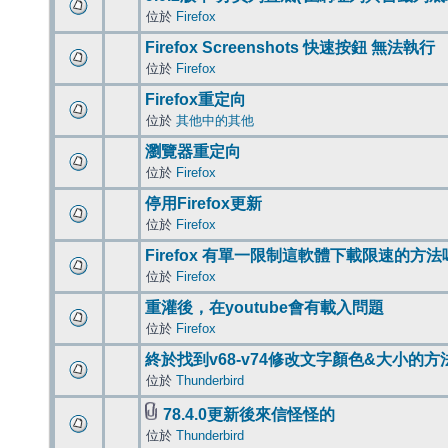
位於
Firefox
Firefox Screenshots 快速按鈕 無法執行
位於
Firefox
Firefox重定向
位於
其他中的其他
瀏覽器重定向
位於
Firefox
停用Firefox更新
位於
Firefox
Firefox 有單一限制這軟體下載限速的方法
位於
Firefox
重灌後，在youtube會有載入問題
位於
Firefox
終於找到v68-v74修改文字顏色&大小的方
位於
Thunderbird
78.4.0更新後來信怪怪的
位於
Thunderbird