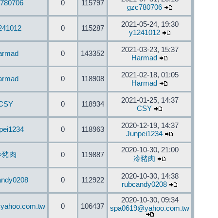
780706
0
115797
gzc780706
2021-05-24, 19:30
241012
0
115287
y1241012
2021-03-23, 15:37
armad
0
143352
Harmad
2021-02-18, 01:05
armad
0
118908
Harmad
2021-01-25, 14:37
CSY
0
118934
CSY
2020-12-19, 14:37
pei1234
0
118963
Junpei1234
2020-10-30, 21:00
冷豬肉
0
119887
冷豬肉
2020-10-30, 14:38
andy0208
0
112922
rubcandy0208
2020-10-30, 09:34
yahoo.com.tw
0
106437
spa0619@yahoo.com.tw