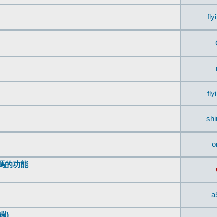
fly
fly
sh
o
編碼的功能
a
端)