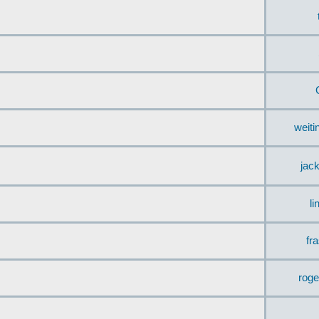
weit
jac
li
fr
rog