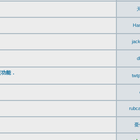
Ha
jac
d
復功能．
twt
rubc
憂