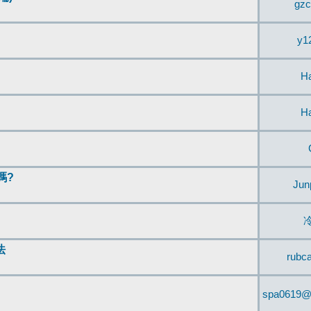
gzc
y1
H
H
嗎?
Jun
法
rubc
spa0619@