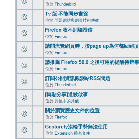
位於
Thunderbird
Tv 版 不能同步書簽
位於
問題網站與網頁技術傳教
Firefox 收不到驗證信
位於
Firefox
請問流覽網頁時，按page up為何都回到
位於
Firefox
請推薦 Firefox 56.0 之後可用的提醒待
位於
Firefox
訂閱公開資訊觀測站RSS問題
位於
Thunderbird
[轉貼分享]道歉啟事
位於
其他中的其他
關於瀏覽歷史文件的位置
位於
Firefox
Gesturefy滾輪手勢無法使用
位於
Extension 擴充套件