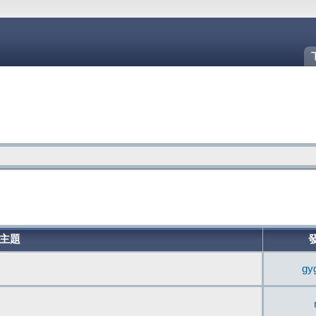
主題
gy