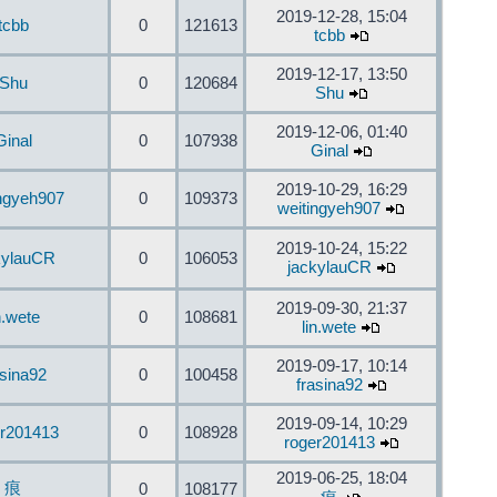
2019-12-28, 15:04
tcbb
0
121613
tcbb
2019-12-17, 13:50
Shu
0
120684
Shu
2019-12-06, 01:40
Ginal
0
107938
Ginal
2019-10-29, 16:29
ingyeh907
0
109373
weitingyeh907
2019-10-24, 15:22
kylauCR
0
106053
jackylauCR
2019-09-30, 21:37
n.wete
0
108681
lin.wete
2019-09-17, 10:14
asina92
0
100458
frasina92
2019-09-14, 10:29
er201413
0
108928
roger201413
2019-06-25, 18:04
痕
0
108177