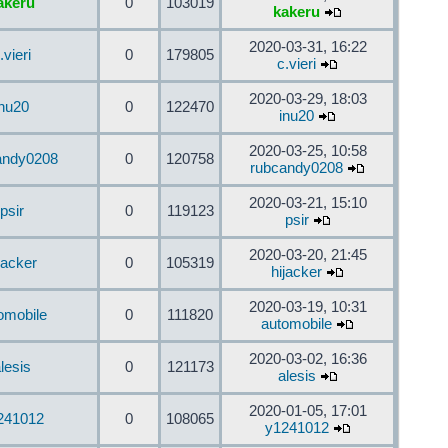
akeru
0
103019
kakeru
2020-03-31, 16:22
.vieri
0
179805
c.vieri
2020-03-29, 18:03
inu20
0
122470
inu20
2020-03-25, 10:58
andy0208
0
120758
rubcandy0208
2020-03-21, 15:10
psir
0
119123
psir
2020-03-20, 21:45
jacker
0
105319
hijacker
2020-03-19, 10:31
omobile
0
111820
automobile
2020-03-02, 16:36
lesis
0
121173
alesis
2020-01-05, 17:01
241012
0
108065
y1241012