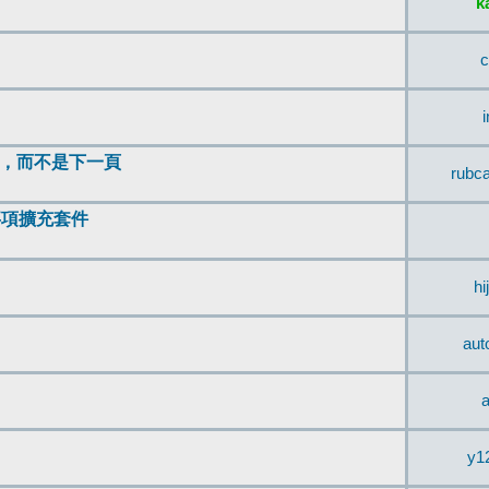
k
c
頂，而不是下一頁
rubc
辨事項擴充套件
hi
aut
a
y1