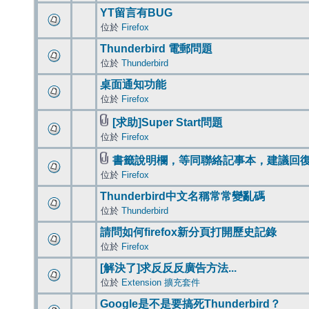
YT留言有BUG
位於
Firefox
Thunderbird 電郵問題
位於
Thunderbird
桌面通知功能
位於
Firefox
[求助]Super Start問題
位於
Firefox
書籤說明欄，等同聯絡記事本，建議回
位於
Firefox
Thunderbird中文名稱常常變亂碼
位於
Thunderbird
請問如何firefox新分頁打開歷史記錄
位於
Firefox
[解決了]求反反反廣告方法...
位於
Extension 擴充套件
Google是不是要搞死Thunderbird？