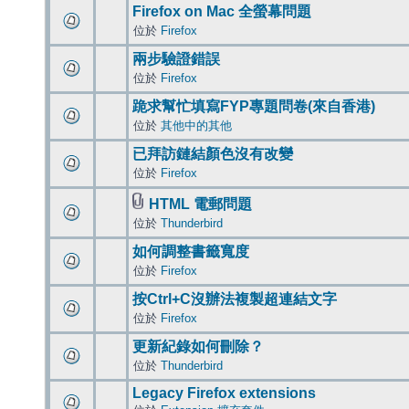
Firefox on Mac 全螢幕問題
位於
Firefox
兩步驗證錯誤
位於
Firefox
跪求幫忙填寫FYP專題問卷(來自香港)
位於
其他中的其他
已拜訪鏈結顏色沒有改變
位於
Firefox
HTML 電郵問題
位於
Thunderbird
如何調整書籤寬度
位於
Firefox
按Ctrl+C沒辦法複製超連結文字
位於
Firefox
更新紀錄如何刪除？
位於
Thunderbird
Legacy Firefox extensions