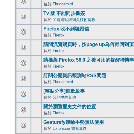
位於
Thunderbird
Tv 版 不能同步書簽
位於
問題網站與網頁技術傳教
Firefox 收不到驗證信
位於
Firefox
請問流覽網頁時，按page up為何都回到
位於
Firefox
請推薦 Firefox 56.0 之後可用的提醒待
位於
Firefox
訂閱公開資訊觀測站RSS問題
位於
Thunderbird
[轉貼分享]道歉啟事
位於
其他中的其他
關於瀏覽歷史文件的位置
位於
Firefox
Gesturefy滾輪手勢無法使用
位於
Extension 擴充套件