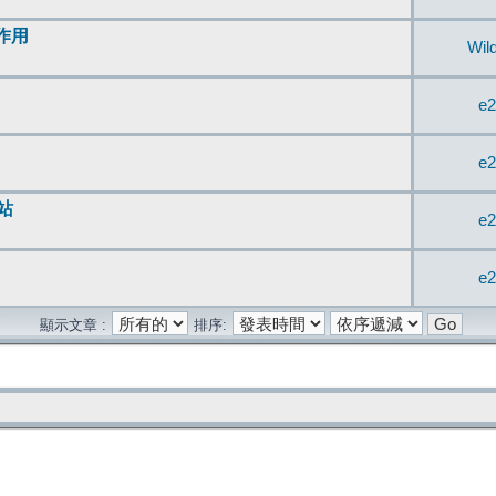
無作用
Wil
e2
e2
站
e2
e2
顯示文章 :
排序: