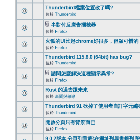
Thunderbird檔案位置改了嗎?
位於
Thunderbird
半對付反廣告攔截器
位於
Firefox
火狐的UI比起chrome好很多，但頗可惜的
位於
Firefox
Thunderbird 115.8.0 (64bit) has bug?
位於
Thunderbird
請問怎麼解決這種顯示異常?
位於
Firefox
Rust 的過去跟未來
位於
新聞與報導
Thunderbird 91 砍掉了使用者自訂字元
位於
Thunderbird
開啟分頁只有背景而已
位於
Firefox
9.0.2版本 分頁列置底(在網址列與書籤列底