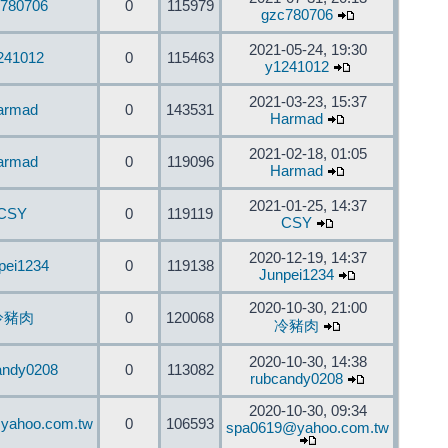
780706
0
115979
gzc780706
2021-05-24, 19:30
241012
0
115463
y1241012
2021-03-23, 15:37
armad
0
143531
Harmad
2021-02-18, 01:05
armad
0
119096
Harmad
2021-01-25, 14:37
CSY
0
119119
CSY
2020-12-19, 14:37
pei1234
0
119138
Junpei1234
2020-10-30, 21:00
冷豬肉
0
120068
冷豬肉
2020-10-30, 14:38
andy0208
0
113082
rubcandy0208
2020-10-30, 09:34
yahoo.com.tw
0
106593
spa0619@yahoo.com.tw