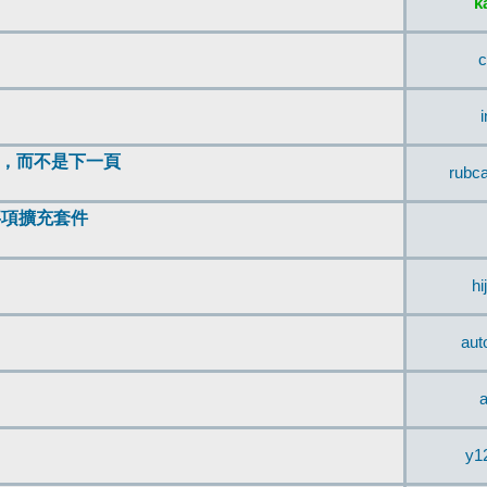
k
c
頂，而不是下一頁
rubc
辨事項擴充套件
hi
aut
a
y1