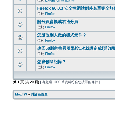
位於
Extension 擴充套件
Firefox 66.0.3 安全性網站例外名單完全
位於
Firefox
關分頁會換成右邊分頁
位於
Firefox
怎麼改別人做的樣式元件？
位於
Firefox
改回50版的搜尋引擎按1次就設定成預設網
位於
Firefox
怎麼刪除記憶？
位於
Firefox
第
1
頁 (共
20
頁)
[ 有超過 1000 筆資料符合您搜尋的條件 ]
MozTW
»
討論區首頁