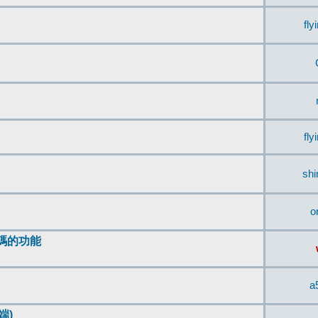
fly
fly
sh
o
編碼的功能
a
端)