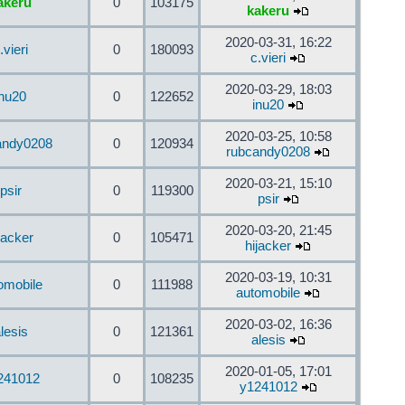
akeru
0
103175
kakeru
2020-03-31, 16:22
.vieri
0
180093
c.vieri
2020-03-29, 18:03
inu20
0
122652
inu20
2020-03-25, 10:58
andy0208
0
120934
rubcandy0208
2020-03-21, 15:10
psir
0
119300
psir
2020-03-20, 21:45
jacker
0
105471
hijacker
2020-03-19, 10:31
omobile
0
111988
automobile
2020-03-02, 16:36
lesis
0
121361
alesis
2020-01-05, 17:01
241012
0
108235
y1241012