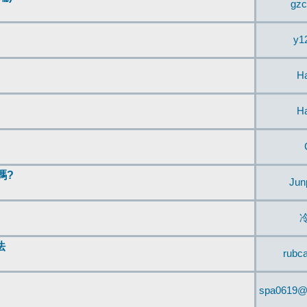
gzc
y1
H
H
嗎?
Jun
法
rubc
spa0619@