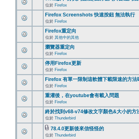
位於
Firefox
Firefox Screenshots 快速按鈕 無法執行
位於
Firefox
Firefox重定向
位於
其他中的其他
瀏覽器重定向
位於
Firefox
停用Firefox更新
位於
Firefox
Firefox 有單一限制這軟體下載限速的方法
位於
Firefox
重灌後，在youtube會有載入問題
位於
Firefox
終於找到v68-v74修改文字顏色&大小的方
位於
Thunderbird
78.4.0更新後來信怪怪的
位於
Thunderbird