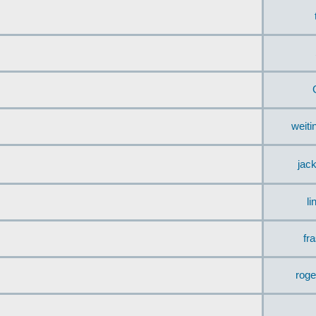
weit
jac
li
fr
rog