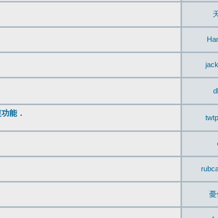
Ha
jac
d
復功能．
twt
rubc
憂