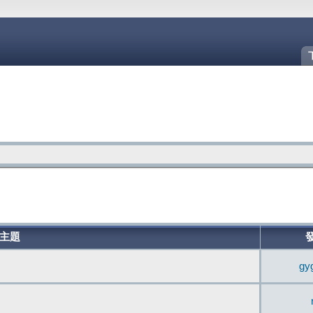
主題
gy