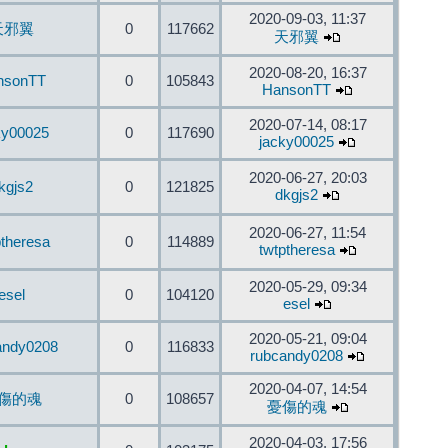
2020-09-03, 11:37
天邪翼
0
117662
天邪翼
2020-08-20, 16:37
nsonTT
0
105843
HansonTT
2020-07-14, 08:17
ky00025
0
117690
jacky00025
2020-06-27, 20:03
kgjs2
0
121825
dkgjs2
2020-06-27, 11:54
ptheresa
0
114889
twtptheresa
2020-05-29, 09:34
esel
0
104120
esel
2020-05-21, 09:04
andy0208
0
116833
rubcandy0208
2020-04-07, 14:54
傷的魂
0
108657
憂傷的魂
2020-04-03, 17:56