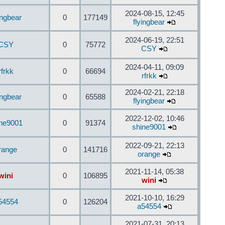
2024-08-15, 12:45
ingbear
0
177149
flyingbear
2024-06-19, 22:51
CSY
0
75772
CSY
2024-04-11, 09:09
rfrkk
0
66694
rfrkk
2024-02-21, 22:18
ingbear
0
65588
flyingbear
2022-12-02, 10:46
ine9001
0
91374
shine9001
2022-09-21, 22:13
range
0
141716
orange
2021-11-14, 05:38
wini
0
106895
wini
2021-10-10, 16:29
54554
0
126204
a54554
2021-07-31, 20:13