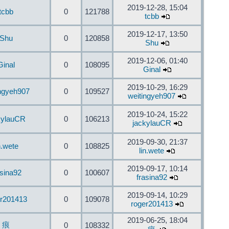
2019-12-28, 15:04
tcbb
0
121788
tcbb
2019-12-17, 13:50
Shu
0
120858
Shu
2019-12-06, 01:40
Ginal
0
108095
Ginal
2019-10-29, 16:29
ingyeh907
0
109527
weitingyeh907
2019-10-24, 15:22
kylauCR
0
106213
jackylauCR
2019-09-30, 21:37
n.wete
0
108825
lin.wete
2019-09-17, 10:14
asina92
0
100607
frasina92
2019-09-14, 10:29
er201413
0
109078
roger201413
2019-06-25, 18:04
痕
0
108332