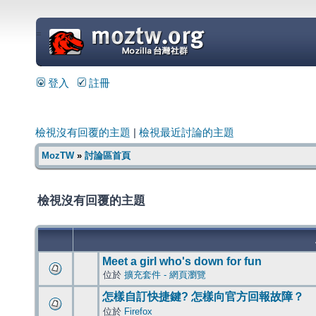
=
登入
註冊
檢視沒有回覆的主題
|
檢視最近討論的主題
MozTW
»
討論區首頁
檢視沒有回覆的主題
Meet a girl who's down for fun
位於
擴充套件 - 網頁瀏覽
怎樣自訂快捷鍵? 怎樣向官方回報故障？
位於
Firefox