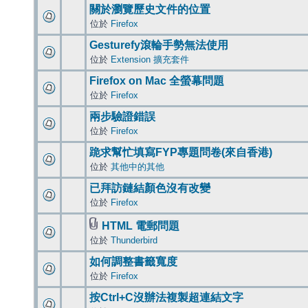
關於瀏覽歷史文件的位置
位於
Firefox
Gesturefy滾輪手勢無法使用
位於
Extension 擴充套件
Firefox on Mac 全螢幕問題
位於
Firefox
兩步驗證錯誤
位於
Firefox
跪求幫忙填寫FYP專題問卷(來自香港)
位於
其他中的其他
已拜訪鏈結顏色沒有改變
位於
Firefox
HTML 電郵問題
位於
Thunderbird
如何調整書籤寬度
位於
Firefox
按Ctrl+C沒辦法複製超連結文字