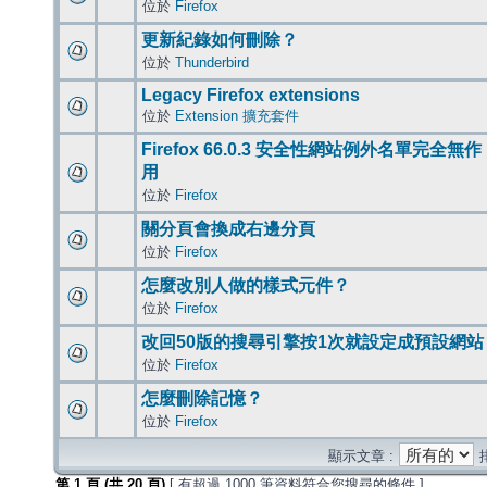
位於
Firefox
更新紀錄如何刪除？
位於
Thunderbird
Legacy Firefox extensions
位於
Extension 擴充套件
Firefox 66.0.3 安全性網站例外名單完全無作
用
位於
Firefox
關分頁會換成右邊分頁
位於
Firefox
怎麼改別人做的樣式元件？
位於
Firefox
改回50版的搜尋引擎按1次就設定成預設網站
位於
Firefox
怎麼刪除記憶？
位於
Firefox
顯示文章 :
第
1
頁 (共
20
頁)
[ 有超過 1000 筆資料符合您搜尋的條件 ]