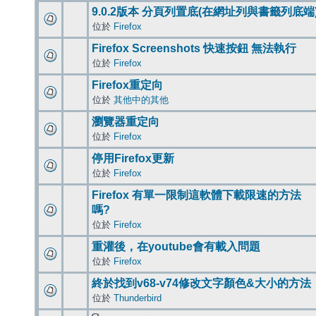
9.0.2版本 分頁列置底(在網址列與書籤列底端
位於
Firefox
Firefox Screenshots 快速按鈕 無法執行
位於
Firefox
Firefox重定向
位於
其他中的其他
瀏覽器重定向
位於
Firefox
停用Firefox更新
位於
Firefox
Firefox 有單一限制這軟體下載限速的方法
嗎?
位於
Firefox
重灌後，在youtube會有載入問題
位於
Firefox
終於找到v68-v74修改文字顏色&大小的方法
位於
Thunderbird