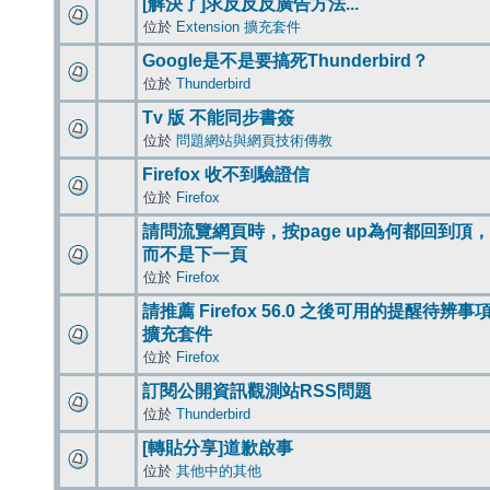
[解決了]求反反反廣告方法...
位於
Extension 擴充套件
Google是不是要搞死Thunderbird？
位於
Thunderbird
Tv 版 不能同步書簽
位於
問題網站與網頁技術傳教
Firefox 收不到驗證信
位於
Firefox
請問流覽網頁時，按page up為何都回到頂，
而不是下一頁
位於
Firefox
請推薦 Firefox 56.0 之後可用的提醒待辨事
擴充套件
位於
Firefox
訂閱公開資訊觀測站RSS問題
位於
Thunderbird
[轉貼分享]道歉啟事
位於
其他中的其他