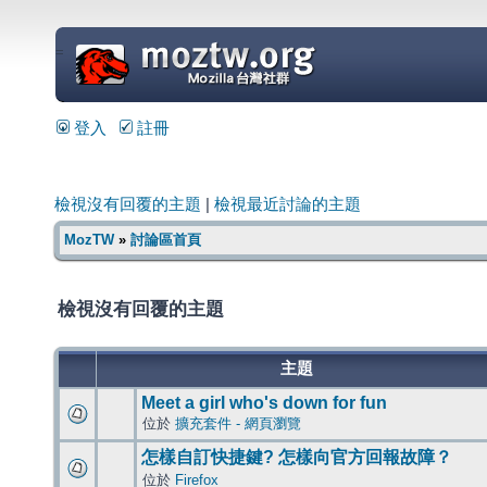
=
登入
註冊
檢視沒有回覆的主題
|
檢視最近討論的主題
MozTW
»
討論區首頁
檢視沒有回覆的主題
主題
Meet a girl who's down for fun
位於
擴充套件 - 網頁瀏覽
怎樣自訂快捷鍵? 怎樣向官方回報故障？
位於
Firefox