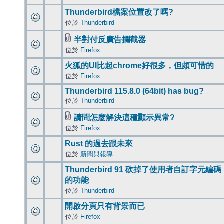
Thunderbird檔案位置改了嗎?
位於
Thunderbird
半對付反廣告攔截器
位於
Firefox
火狐的UI比起chrome好很多，但頗可惜的
位於
Firefox
Thunderbird 115.8.0 (64bit) has bug?
位於
Thunderbird
請問怎麼解決這種顯示異常?
位於
Firefox
Rust 的過去跟未來
位於
新聞與報導
Thunderbird 91 砍掉了使用者自訂字元編碼
的功能
位於
Thunderbird
開啟分頁只有背景而已
位於
Firefox