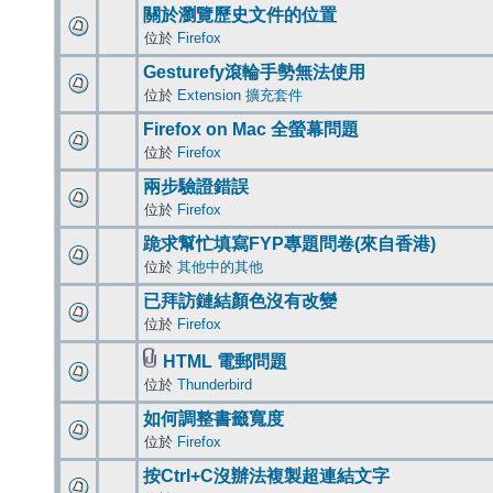
關於瀏覽歷史文件的位置
位於
Firefox
Gesturefy滾輪手勢無法使用
位於
Extension 擴充套件
Firefox on Mac 全螢幕問題
位於
Firefox
兩步驗證錯誤
位於
Firefox
跪求幫忙填寫FYP專題問卷(來自香港)
位於
其他中的其他
已拜訪鏈結顏色沒有改變
位於
Firefox
HTML 電郵問題
位於
Thunderbird
如何調整書籤寬度
位於
Firefox
按Ctrl+C沒辦法複製超連結文字