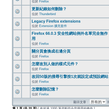
位於
Firefox
更新紀錄如何刪除？
位於
Thunderbird
Legacy Firefox extensions
位於
Extension 擴充套件
Firefox 66.0.3 安全性網站例外名單完全無作
用
位於
Firefox
關分頁會換成右邊分頁
位於
Firefox
怎麼改別人做的樣式元件？
位於
Firefox
改回50版的搜尋引擎按1次就設定成預設網站
位於
Firefox
怎麼刪除記憶？
位於
Firefox
顯示文章 :
第
1
頁 (共
20
頁)
[ 有超過 1000 筆資料符合您搜尋的條件 ]