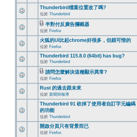
Thunderbird檔案位置改了嗎?
位於
Thunderbird
半對付反廣告攔截器
位於
Firefox
火狐的UI比起chrome好很多，但頗可惜的
位於
Firefox
Thunderbird 115.8.0 (64bit) has bug?
位於
Thunderbird
請問怎麼解決這種顯示異常?
位於
Firefox
Rust 的過去跟未來
位於
新聞與報導
Thunderbird 91 砍掉了使用者自訂字元編碼
的功能
位於
Thunderbird
開啟分頁只有背景而已
位於
Firefox