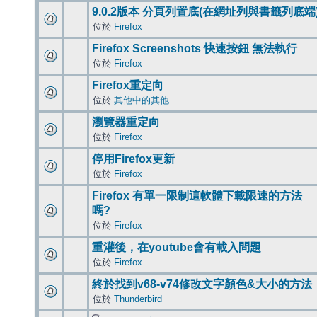
9.0.2版本 分頁列置底(在網址列與書籤列底端
位於
Firefox
Firefox Screenshots 快速按鈕 無法執行
位於
Firefox
Firefox重定向
位於
其他中的其他
瀏覽器重定向
位於
Firefox
停用Firefox更新
位於
Firefox
Firefox 有單一限制這軟體下載限速的方法
嗎?
位於
Firefox
重灌後，在youtube會有載入問題
位於
Firefox
終於找到v68-v74修改文字顏色&大小的方法
位於
Thunderbird