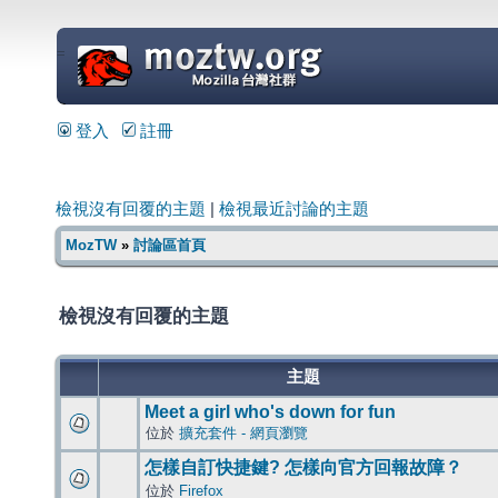
=
登入
註冊
檢視沒有回覆的主題
|
檢視最近討論的主題
MozTW
»
討論區首頁
檢視沒有回覆的主題
主題
Meet a girl who's down for fun
位於
擴充套件 - 網頁瀏覽
怎樣自訂快捷鍵? 怎樣向官方回報故障？
位於
Firefox