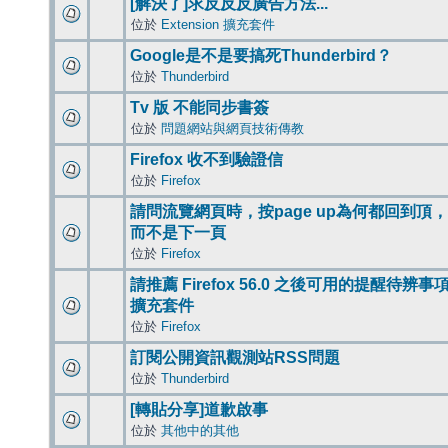
[解決了]求反反反廣告方法...
位於
Extension 擴充套件
Google是不是要搞死Thunderbird？
位於
Thunderbird
Tv 版 不能同步書簽
位於
問題網站與網頁技術傳教
Firefox 收不到驗證信
位於
Firefox
請問流覽網頁時，按page up為何都回到頂，
而不是下一頁
位於
Firefox
請推薦 Firefox 56.0 之後可用的提醒待辨事
擴充套件
位於
Firefox
訂閱公開資訊觀測站RSS問題
位於
Thunderbird
[轉貼分享]道歉啟事
位於
其他中的其他