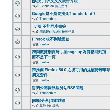
[解決了]求反反反廣告方法...
位於
Extension 擴充套件
Google是不是要搞死Thunderbird？
位於
Thunderbird
Tv 版 不能同步書簽
位於
問題網站與網頁技術傳教
Firefox 收不到驗證信
位於
Firefox
請問流覽網頁時，按page up為何都回到頂，
而不是下一頁
位於
Firefox
請推薦 Firefox 56.0 之後可用的提醒待辨事
擴充套件
位於
Firefox
訂閱公開資訊觀測站RSS問題
位於
Thunderbird
[轉貼分享]道歉啟事
位於
其他中的其他