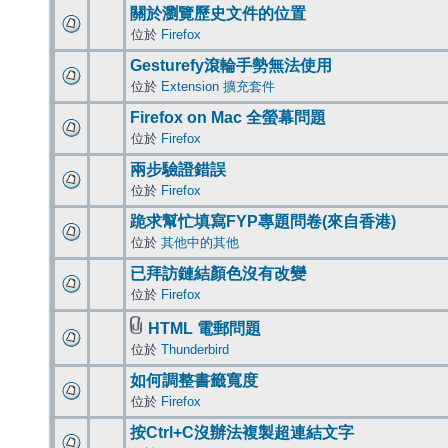
關於瀏覽歷史文件的位置
位於
Firefox
Gesturefy滾輪手勢無法使用
位於
Extension 擴充套件
Firefox on Mac 全螢幕問題
位於
Firefox
兩步驗證錯誤
位於
Firefox
跪求幫忙填寫FYP專題問卷(來自香港)
位於
其他中的其他
已拜訪鏈結顏色沒有改變
位於
Firefox
HTML 電郵問題
位於
Thunderbird
如何調整書籤寬度
位於
Firefox
按Ctrl+C沒辦法複製超連結文字