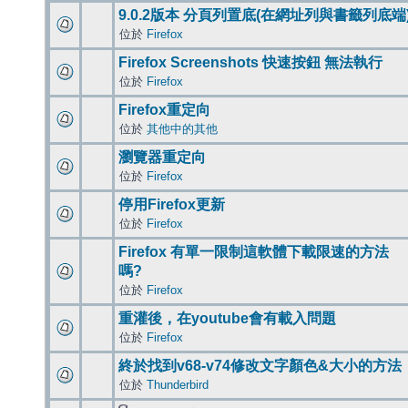
9.0.2版本 分頁列置底(在網址列與書籤列底端
位於
Firefox
Firefox Screenshots 快速按鈕 無法執行
位於
Firefox
Firefox重定向
位於
其他中的其他
瀏覽器重定向
位於
Firefox
停用Firefox更新
位於
Firefox
Firefox 有單一限制這軟體下載限速的方法
嗎?
位於
Firefox
重灌後，在youtube會有載入問題
位於
Firefox
終於找到v68-v74修改文字顏色&大小的方法
位於
Thunderbird