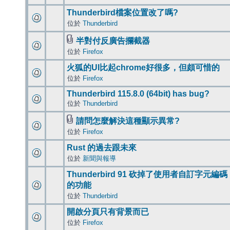
Thunderbird檔案位置改了嗎?
位於
Thunderbird
半對付反廣告攔截器
位於
Firefox
火狐的UI比起chrome好很多，但頗可惜的
位於
Firefox
Thunderbird 115.8.0 (64bit) has bug?
位於
Thunderbird
請問怎麼解決這種顯示異常?
位於
Firefox
Rust 的過去跟未來
位於
新聞與報導
Thunderbird 91 砍掉了使用者自訂字元編碼
的功能
位於
Thunderbird
開啟分頁只有背景而已
位於
Firefox