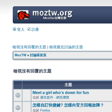
=
登入
註冊
檢視沒有回覆的主題
|
檢視最近討論的主題
MozTW
»
討論區首頁
檢視沒有回覆的主題
主題
Meet a girl who's down for fun
位於
擴充套件 - 網頁瀏覽
怎樣自訂快捷鍵? 怎樣向官方回報故障？
位於
Firefox