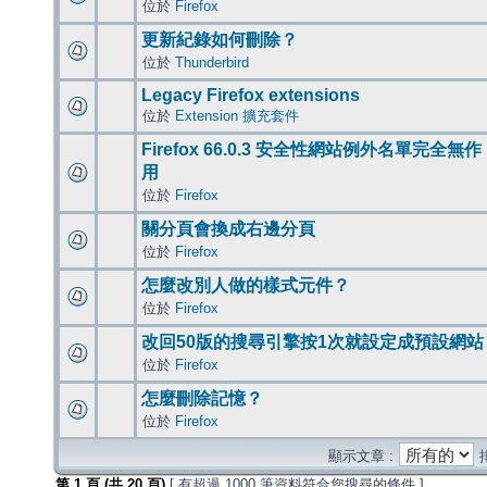
位於
Firefox
更新紀錄如何刪除？
位於
Thunderbird
Legacy Firefox extensions
位於
Extension 擴充套件
Firefox 66.0.3 安全性網站例外名單完全無作
用
位於
Firefox
關分頁會換成右邊分頁
位於
Firefox
怎麼改別人做的樣式元件？
位於
Firefox
改回50版的搜尋引擎按1次就設定成預設網站
位於
Firefox
怎麼刪除記憶？
位於
Firefox
顯示文章 :
第
1
頁 (共
20
頁)
[ 有超過 1000 筆資料符合您搜尋的條件 ]