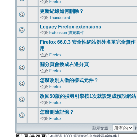
位於
Firefox
更新紀錄如何刪除？
位於
Thunderbird
Legacy Firefox extensions
位於
Extension 擴充套件
Firefox 66.0.3 安全性網站例外名單完全無作
用
位於
Firefox
關分頁會換成右邊分頁
位於
Firefox
怎麼改別人做的樣式元件？
位於
Firefox
改回50版的搜尋引擎按1次就設定成預設網站
位於
Firefox
怎麼刪除記憶？
位於
Firefox
顯示文章 :
第
1
頁 (共
20
頁)
[ 有超過 1000 筆資料符合您搜尋的條件 ]