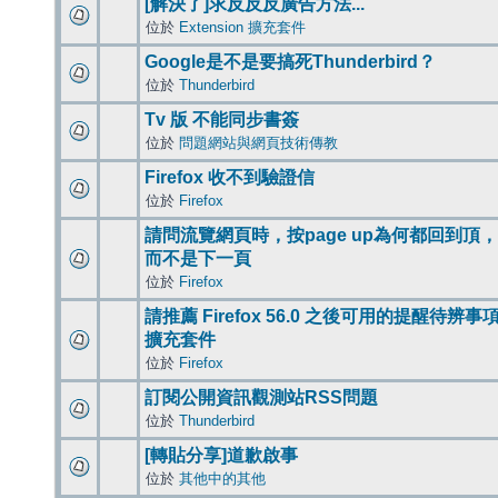
[解決了]求反反反廣告方法...
位於
Extension 擴充套件
Google是不是要搞死Thunderbird？
位於
Thunderbird
Tv 版 不能同步書簽
位於
問題網站與網頁技術傳教
Firefox 收不到驗證信
位於
Firefox
請問流覽網頁時，按page up為何都回到頂，
而不是下一頁
位於
Firefox
請推薦 Firefox 56.0 之後可用的提醒待辨事
擴充套件
位於
Firefox
訂閱公開資訊觀測站RSS問題
位於
Thunderbird
[轉貼分享]道歉啟事
位於
其他中的其他