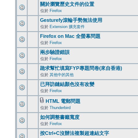
關於瀏覽歷史文件的位置
位於
Firefox
Gesturefy滾輪手勢無法使用
位於
Extension 擴充套件
Firefox on Mac 全螢幕問題
位於
Firefox
兩步驗證錯誤
位於
Firefox
跪求幫忙填寫FYP專題問卷(來自香港)
位於
其他中的其他
已拜訪鏈結顏色沒有改變
位於
Firefox
HTML 電郵問題
位於
Thunderbird
如何調整書籤寬度
位於
Firefox
按Ctrl+C沒辦法複製超連結文字