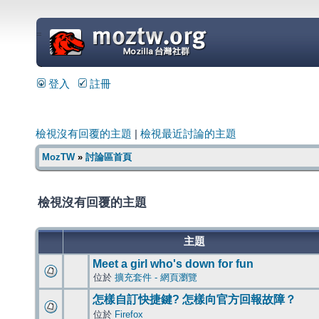
=
登入
註冊
檢視沒有回覆的主題
|
檢視最近討論的主題
MozTW
»
討論區首頁
檢視沒有回覆的主題
主題
Meet a girl who's down for fun
位於
擴充套件 - 網頁瀏覽
怎樣自訂快捷鍵? 怎樣向官方回報故障？
位於
Firefox