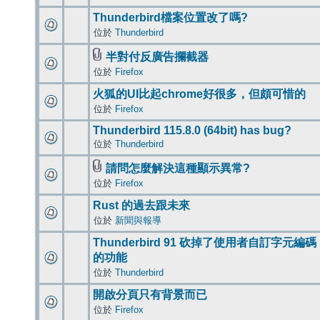
Thunderbird檔案位置改了嗎?
位於
Thunderbird
半對付反廣告攔截器
位於
Firefox
火狐的UI比起chrome好很多，但頗可惜的
位於
Firefox
Thunderbird 115.8.0 (64bit) has bug?
位於
Thunderbird
請問怎麼解決這種顯示異常?
位於
Firefox
Rust 的過去跟未來
位於
新聞與報導
Thunderbird 91 砍掉了使用者自訂字元編碼
的功能
位於
Thunderbird
開啟分頁只有背景而已
位於
Firefox