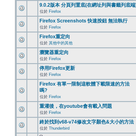
9.0.2版本 分頁列置底(在網址列與書籤列底端
位於
Firefox
Firefox Screenshots 快速按鈕 無法執行
位於
Firefox
Firefox重定向
位於
其他中的其他
瀏覽器重定向
位於
Firefox
停用Firefox更新
位於
Firefox
Firefox 有單一限制這軟體下載限速的方法
嗎?
位於
Firefox
重灌後，在youtube會有載入問題
位於
Firefox
終於找到v68-v74修改文字顏色&大小的方法
位於
Thunderbird