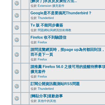
[解決了]求反反反廣告方法...
位於
Extension 擴充套件
Google是不是要搞死Thunderbird？
位於
Thunderbird
Tv 版 不能同步書簽
位於
問題網站與網頁技術傳教
Firefox 收不到驗證信
位於
Firefox
請問流覽網頁時，按page up為何都回到頂，
而不是下一頁
位於
Firefox
請推薦 Firefox 56.0 之後可用的提醒待辨事
擴充套件
位於
Firefox
訂閱公開資訊觀測站RSS問題
位於
Thunderbird
[轉貼分享]道歉啟事
位於
其他中的其他