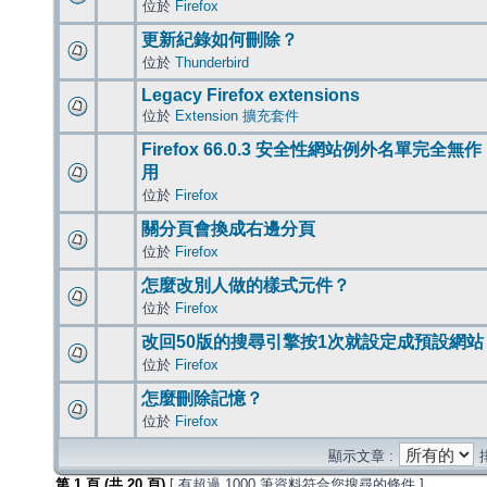
位於
Firefox
更新紀錄如何刪除？
位於
Thunderbird
Legacy Firefox extensions
位於
Extension 擴充套件
Firefox 66.0.3 安全性網站例外名單完全無作
用
位於
Firefox
關分頁會換成右邊分頁
位於
Firefox
怎麼改別人做的樣式元件？
位於
Firefox
改回50版的搜尋引擎按1次就設定成預設網站
位於
Firefox
怎麼刪除記憶？
位於
Firefox
顯示文章 :
第
1
頁 (共
20
頁)
[ 有超過 1000 筆資料符合您搜尋的條件 ]