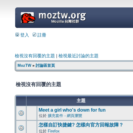
=
登入
註冊
檢視沒有回覆的主題
|
檢視最近討論的主題
MozTW
»
討論區首頁
檢視沒有回覆的主題
主題
Meet a girl who's down for fun
位於
擴充套件 - 網頁瀏覽
怎樣自訂快捷鍵? 怎樣向官方回報故障？
位於
Firefox