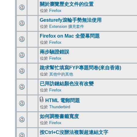
關於瀏覽歷史文件的位置
位於
Firefox
Gesturefy滾輪手勢無法使用
位於
Extension 擴充套件
Firefox on Mac 全螢幕問題
位於
Firefox
兩步驗證錯誤
位於
Firefox
跪求幫忙填寫FYP專題問卷(來自香港)
位於
其他中的其他
已拜訪鏈結顏色沒有改變
位於
Firefox
HTML 電郵問題
位於
Thunderbird
如何調整書籤寬度
位於
Firefox
按Ctrl+C沒辦法複製超連結文字