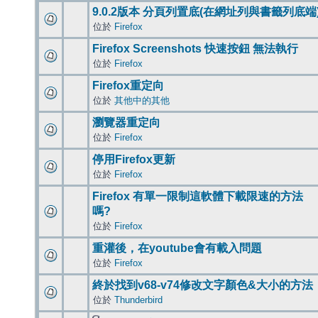
9.0.2版本 分頁列置底(在網址列與書籤列底端
位於
Firefox
Firefox Screenshots 快速按鈕 無法執行
位於
Firefox
Firefox重定向
位於
其他中的其他
瀏覽器重定向
位於
Firefox
停用Firefox更新
位於
Firefox
Firefox 有單一限制這軟體下載限速的方法
嗎?
位於
Firefox
重灌後，在youtube會有載入問題
位於
Firefox
終於找到v68-v74修改文字顏色&大小的方法
位於
Thunderbird