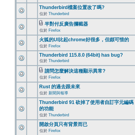
Thunderbird檔案位置改了嗎?
位於
Thunderbird
半對付反廣告攔截器
位於
Firefox
火狐的UI比起chrome好很多，但頗可惜的
位於
Firefox
Thunderbird 115.8.0 (64bit) has bug?
位於
Thunderbird
請問怎麼解決這種顯示異常?
位於
Firefox
Rust 的過去跟未來
位於
新聞與報導
Thunderbird 91 砍掉了使用者自訂字元編碼
的功能
位於
Thunderbird
開啟分頁只有背景而已
位於
Firefox