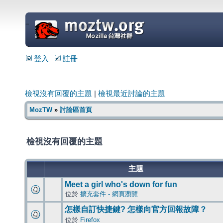
=
登入
註冊
檢視沒有回覆的主題
|
檢視最近討論的主題
MozTW
»
討論區首頁
檢視沒有回覆的主題
主題
Meet a girl who's down for fun
位於
擴充套件 - 網頁瀏覽
怎樣自訂快捷鍵? 怎樣向官方回報故障？
位於
Firefox