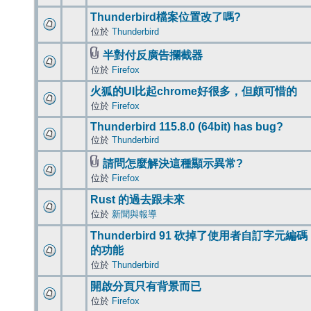
Thunderbird檔案位置改了嗎?
位於
Thunderbird
半對付反廣告攔截器
位於
Firefox
火狐的UI比起chrome好很多，但頗可惜的
位於
Firefox
Thunderbird 115.8.0 (64bit) has bug?
位於
Thunderbird
請問怎麼解決這種顯示異常?
位於
Firefox
Rust 的過去跟未來
位於
新聞與報導
Thunderbird 91 砍掉了使用者自訂字元編碼
的功能
位於
Thunderbird
開啟分頁只有背景而已
位於
Firefox