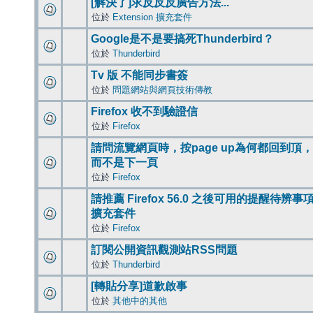
[解決了]求反反反廣告方法...
位於
Extension 擴充套件
Google是不是要搞死Thunderbird？
位於
Thunderbird
Tv 版 不能同步書簽
位於
問題網站與網頁技術傳教
Firefox 收不到驗證信
位於
Firefox
請問流覽網頁時，按page up為何都回到頂，
而不是下一頁
位於
Firefox
請推薦 Firefox 56.0 之後可用的提醒待辨事
擴充套件
位於
Firefox
訂閱公開資訊觀測站RSS問題
位於
Thunderbird
[轉貼分享]道歉啟事
位於
其他中的其他