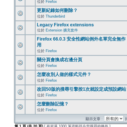
位於
Firefox
更新紀錄如何刪除？
位於
Thunderbird
Legacy Firefox extensions
位於
Extension 擴充套件
Firefox 66.0.3 安全性網站例外名單完全無作
用
位於
Firefox
關分頁會換成右邊分頁
位於
Firefox
怎麼改別人做的樣式元件？
位於
Firefox
改回50版的搜尋引擎按1次就設定成預設網站
位於
Firefox
怎麼刪除記憶？
位於
Firefox
顯示文章 :
第
1
頁 (共
20
頁)
[ 有超過 1000 筆資料符合您搜尋的條件 ]