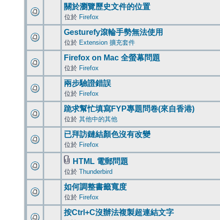
關於瀏覽歷史文件的位置
位於
Firefox
Gesturefy滾輪手勢無法使用
位於
Extension 擴充套件
Firefox on Mac 全螢幕問題
位於
Firefox
兩步驗證錯誤
位於
Firefox
跪求幫忙填寫FYP專題問卷(來自香港)
位於
其他中的其他
已拜訪鏈結顏色沒有改變
位於
Firefox
HTML 電郵問題
位於
Thunderbird
如何調整書籤寬度
位於
Firefox
按Ctrl+C沒辦法複製超連結文字