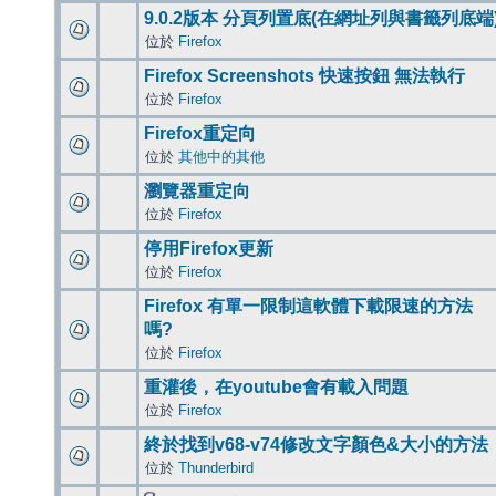
9.0.2版本 分頁列置底(在網址列與書籤列底端
位於
Firefox
Firefox Screenshots 快速按鈕 無法執行
位於
Firefox
Firefox重定向
位於
其他中的其他
瀏覽器重定向
位於
Firefox
停用Firefox更新
位於
Firefox
Firefox 有單一限制這軟體下載限速的方法
嗎?
位於
Firefox
重灌後，在youtube會有載入問題
位於
Firefox
終於找到v68-v74修改文字顏色&大小的方法
位於
Thunderbird