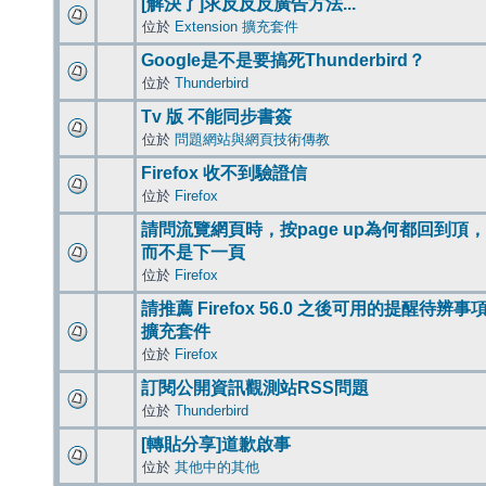
[解決了]求反反反廣告方法...
位於
Extension 擴充套件
Google是不是要搞死Thunderbird？
位於
Thunderbird
Tv 版 不能同步書簽
位於
問題網站與網頁技術傳教
Firefox 收不到驗證信
位於
Firefox
請問流覽網頁時，按page up為何都回到頂，
而不是下一頁
位於
Firefox
請推薦 Firefox 56.0 之後可用的提醒待辨事
擴充套件
位於
Firefox
訂閱公開資訊觀測站RSS問題
位於
Thunderbird
[轉貼分享]道歉啟事
位於
其他中的其他