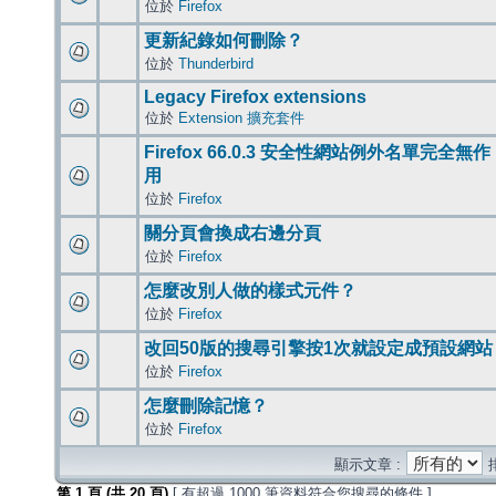
位於
Firefox
更新紀錄如何刪除？
位於
Thunderbird
Legacy Firefox extensions
位於
Extension 擴充套件
Firefox 66.0.3 安全性網站例外名單完全無作
用
位於
Firefox
關分頁會換成右邊分頁
位於
Firefox
怎麼改別人做的樣式元件？
位於
Firefox
改回50版的搜尋引擎按1次就設定成預設網站
位於
Firefox
怎麼刪除記憶？
位於
Firefox
顯示文章 :
第
1
頁 (共
20
頁)
[ 有超過 1000 筆資料符合您搜尋的條件 ]