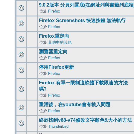
9.0.2版本 分頁列置底(在網址列與書籤列底端
位於
Firefox
Firefox Screenshots 快速按鈕 無法執行
位於
Firefox
Firefox重定向
位於
其他中的其他
瀏覽器重定向
位於
Firefox
停用Firefox更新
位於
Firefox
Firefox 有單一限制這軟體下載限速的方法
嗎?
位於
Firefox
重灌後，在youtube會有載入問題
位於
Firefox
終於找到v68-v74修改文字顏色&大小的方法
位於
Thunderbird