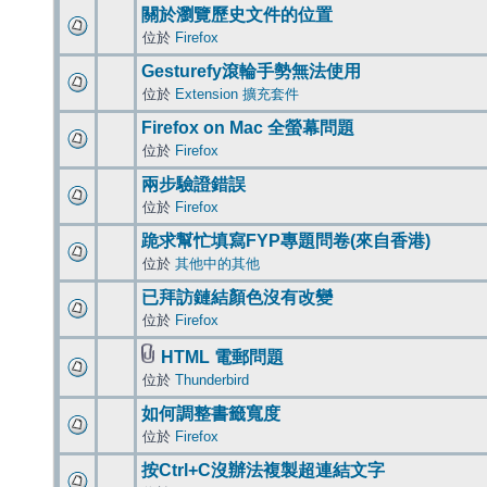
關於瀏覽歷史文件的位置
位於
Firefox
Gesturefy滾輪手勢無法使用
位於
Extension 擴充套件
Firefox on Mac 全螢幕問題
位於
Firefox
兩步驗證錯誤
位於
Firefox
跪求幫忙填寫FYP專題問卷(來自香港)
位於
其他中的其他
已拜訪鏈結顏色沒有改變
位於
Firefox
HTML 電郵問題
位於
Thunderbird
如何調整書籤寬度
位於
Firefox
按Ctrl+C沒辦法複製超連結文字