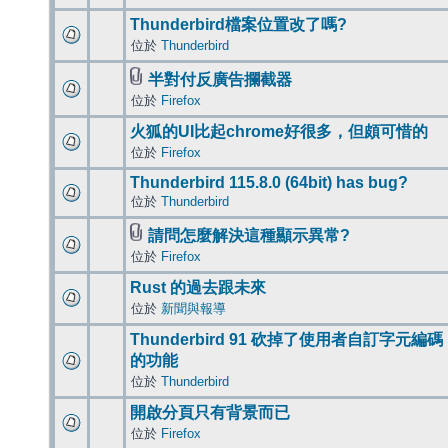
Thunderbird檔案位置改了嗎?
位於
Thunderbird
半對付反廣告攔截器
位於
Firefox
火狐的UI比起chrome好很多，但頗可惜的
位於
Firefox
Thunderbird 115.8.0 (64bit) has bug?
位於
Thunderbird
請問怎麼解決這種顯示異常?
位於
Firefox
Rust 的過去跟未來
位於
新聞與報導
Thunderbird 91 砍掉了使用者自訂字元編碼
的功能
位於
Thunderbird
開啟分頁只有背景而已
位於
Firefox