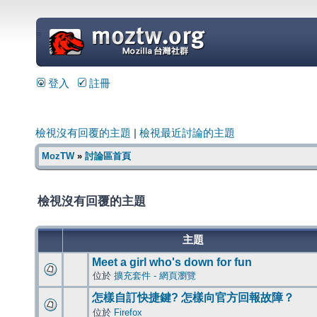
=
登入
註冊
檢視沒有回覆的主題
|
檢視最近討論的主題
MozTW
»
討論區首頁
檢視沒有回覆的主題
主題
Meet a girl who's down for fun
位於
擴充套件 - 網頁瀏覽
怎樣自訂快捷鍵? 怎樣向官方回報故障？
位於
Firefox