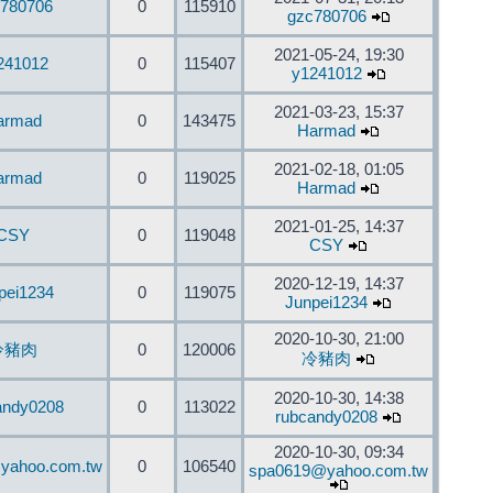
780706
0
115910
gzc780706
2021-05-24, 19:30
241012
0
115407
y1241012
2021-03-23, 15:37
armad
0
143475
Harmad
2021-02-18, 01:05
armad
0
119025
Harmad
2021-01-25, 14:37
CSY
0
119048
CSY
2020-12-19, 14:37
pei1234
0
119075
Junpei1234
2020-10-30, 21:00
冷豬肉
0
120006
冷豬肉
2020-10-30, 14:38
andy0208
0
113022
rubcandy0208
2020-10-30, 09:34
yahoo.com.tw
0
106540
spa0619@yahoo.com.tw