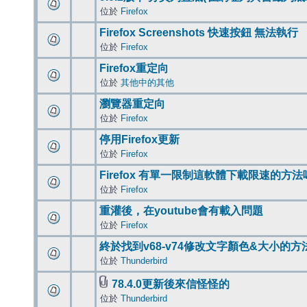
位於
Firefox
Firefox Screenshots 快速按鈕 無法執行
位於
Firefox
Firefox重定向
位於
其他中的其他
瀏覽器重定向
位於
Firefox
停用Firefox更新
位於
Firefox
Firefox 有單一限制這軟體下載限速的方法
位於
Firefox
重灌後，在youtube會有載入問題
位於
Firefox
終於找到v68-v74修改文字顏色&大小的方
位於
Thunderbird
78.4.0更新後來信怪怪的
位於
Thunderbird