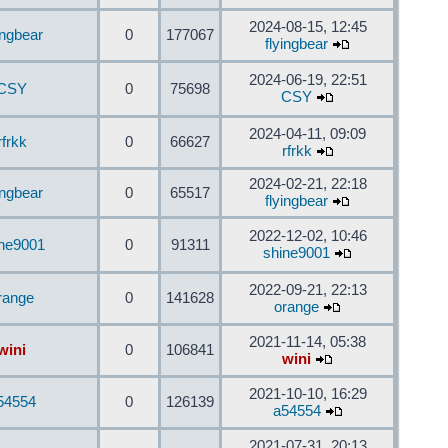
2024-08-15, 12:45
ingbear
0
177067
flyingbear
2024-06-19, 22:51
CSY
0
75698
CSY
2024-04-11, 09:09
rfrkk
0
66627
rfrkk
2024-02-21, 22:18
ingbear
0
65517
flyingbear
2022-12-02, 10:46
ine9001
0
91311
shine9001
2022-09-21, 22:13
range
0
141628
orange
2021-11-14, 05:38
wini
0
106841
wini
2021-10-10, 16:29
54554
0
126139
a54554
2021-07-31, 20:13