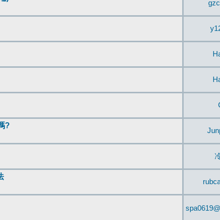
gzc
y1
H
H
嗎?
Jun
法
rubc
spa0619@