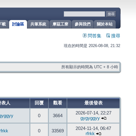
下載
討論區
共筆系統
摩茲工寮
參與我們
關於本站
問答集
搜尋
現在的時間是 2026-08-08, 21:32
所有顯示的時間為 UTC + 8 小時
發表人
回覆
觀看
最後發表
2026-07-14, 22:27
gyggyy
0
3664
gygyggyy
2024-11-14, 06:47
rfrkk
0
33569
rfrkk