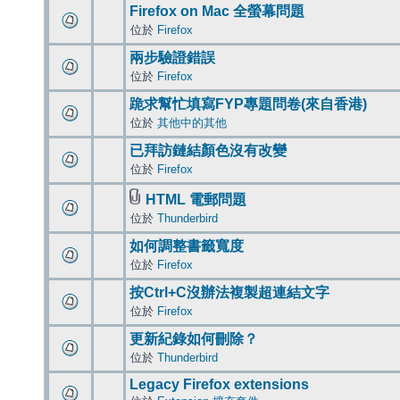
Firefox on Mac 全螢幕問題
位於
Firefox
兩步驗證錯誤
位於
Firefox
跪求幫忙填寫FYP專題問卷(來自香港)
位於
其他中的其他
已拜訪鏈結顏色沒有改變
位於
Firefox
HTML 電郵問題
位於
Thunderbird
如何調整書籤寬度
位於
Firefox
按Ctrl+C沒辦法複製超連結文字
位於
Firefox
更新紀錄如何刪除？
位於
Thunderbird
Legacy Firefox extensions