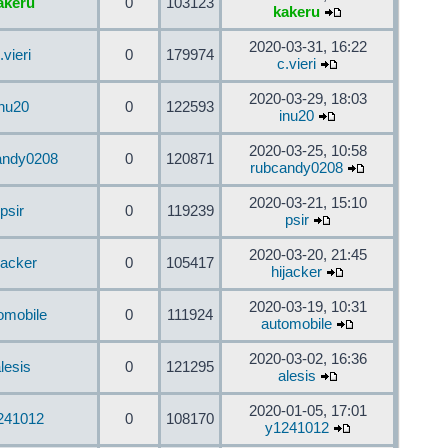
akeru
0
103123
kakeru
2020-03-31, 16:22
.vieri
0
179974
c.vieri
2020-03-29, 18:03
inu20
0
122593
inu20
2020-03-25, 10:58
andy0208
0
120871
rubcandy0208
2020-03-21, 15:10
psir
0
119239
psir
2020-03-20, 21:45
jacker
0
105417
hijacker
2020-03-19, 10:31
omobile
0
111924
automobile
2020-03-02, 16:36
lesis
0
121295
alesis
2020-01-05, 17:01
241012
0
108170
y1241012