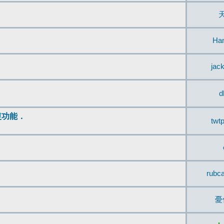
Ha
jac
d
復功能．
twt
rubc
憂