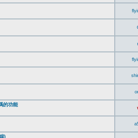
fly
fly
sh
o
編碼的功能
a
端)