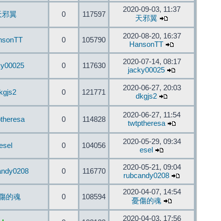
2020-09-03, 11:37
天邪翼
0
117597
天邪翼
2020-08-20, 16:37
nsonTT
0
105790
HansonTT
2020-07-14, 08:17
ky00025
0
117630
jacky00025
2020-06-27, 20:03
kgjs2
0
121771
dkgjs2
2020-06-27, 11:54
ptheresa
0
114828
twtptheresa
2020-05-29, 09:34
esel
0
104056
esel
2020-05-21, 09:04
andy0208
0
116770
rubcandy0208
2020-04-07, 14:54
傷的魂
0
108594
憂傷的魂
2020-04-03, 17:56