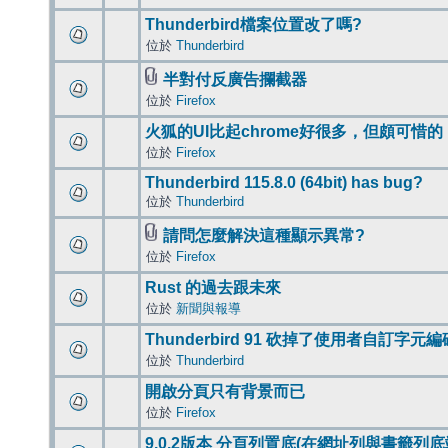
Thunderbird檔案位置改了嗎?
位於
Thunderbird
半對付反廣告攔截器
位於
Firefox
火狐的UI比起chrome好很多，但頗可惜的
位於
Firefox
Thunderbird 115.8.0 (64bit) has bug?
位於
Thunderbird
請問怎麼解決這種顯示異常?
位於
Firefox
Rust 的過去跟未來
位於
新聞與報導
Thunderbird 91 砍掉了使用者自訂字元
位於
Thunderbird
開啟分頁只有背景而已
位於
Firefox
9.0.2版本 分頁列置底(在網址列與書籤列底