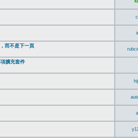
k
c
頂，而不是下一頁
rubc
辨事項擴充套件
hi
aut
a
y1