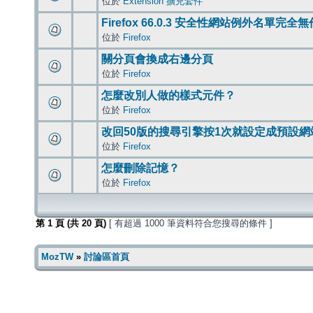
位於
Extension 擴充套件
Firefox 66.0.3 安全性網站例外名單完全
位於
Firefox
關分頁會換成右邊分頁
位於
Firefox
怎麼改別人做的樣式元件？
位於
Firefox
改回50版的搜尋引擎按1次就設定成預設網
位於
Firefox
怎麼刪除記憶？
位於
Firefox
第
1
頁 (共
20
頁)
[ 有超過 1000 筆資料符合您搜尋的條件 ]
MozTW
»
討論區首頁