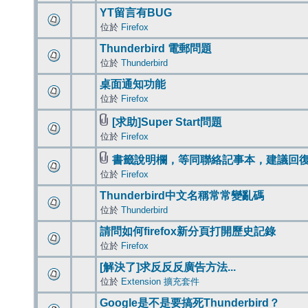
YT留言有BUG
位於
Firefox
Thunderbird 電郵問題
位於
Thunderbird
桌面通知功能
位於
Firefox
[求助]Super Start問題
位於
Firefox
書籤說明欄，等同聯絡記事本，建議回
位於
Firefox
Thunderbird中文名稱常常變亂碼
位於
Thunderbird
請問如何firefox新分頁打開歷史記錄
位於
Firefox
[解決了]求反反反廣告方法...
位於
Extension 擴充套件
Google是不是要搞死Thunderbird？