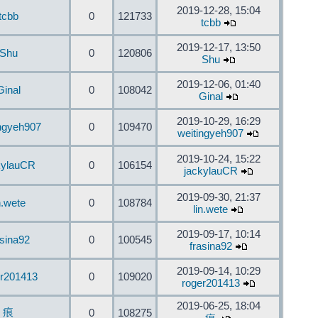
2019-12-28, 15:04
tcbb
0
121733
tcbb
2019-12-17, 13:50
Shu
0
120806
Shu
2019-12-06, 01:40
Ginal
0
108042
Ginal
2019-10-29, 16:29
ingyeh907
0
109470
weitingyeh907
2019-10-24, 15:22
kylauCR
0
106154
jackylauCR
2019-09-30, 21:37
n.wete
0
108784
lin.wete
2019-09-17, 10:14
asina92
0
100545
frasina92
2019-09-14, 10:29
er201413
0
109020
roger201413
2019-06-25, 18:04
痕
0
108275