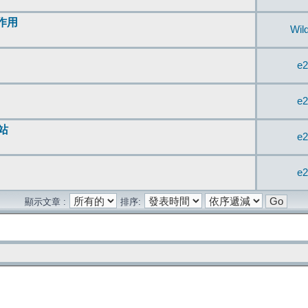
無作用
Wil
e2
e2
站
e2
e2
顯示文章 :
排序: