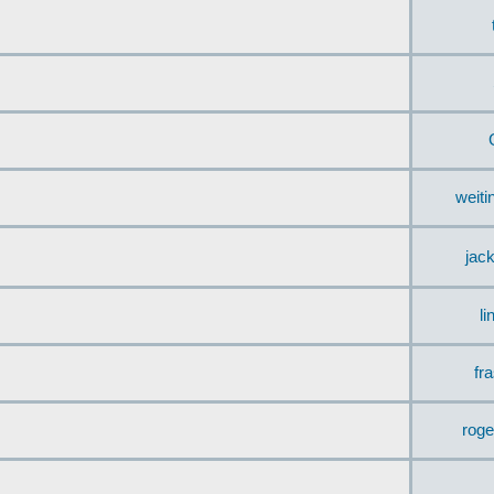
weit
jac
li
fr
rog