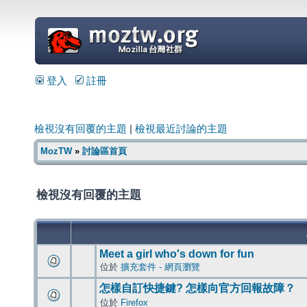
=
登入
註冊
檢視沒有回覆的主題
|
檢視最近討論的主題
MozTW
»
討論區首頁
檢視沒有回覆的主題
Meet a girl who's down for fun
位於
擴充套件 - 網頁瀏覽
怎樣自訂快捷鍵? 怎樣向官方回報故障？
位於
Firefox