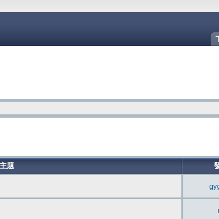
主題
gy