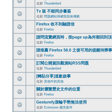
位於
Thunderbird
Tv 版 不能同步書簽
位於
問題網站與網頁技術傳教
Firefox 收不到驗證信
位於
Firefox
請問流覽網頁時，按page up為何都回到
位於
Firefox
請推薦 Firefox 56.0 之後可用的提醒待
位於
Firefox
訂閱公開資訊觀測站RSS問題
位於
Thunderbird
[轉貼分享]道歉啟事
位於
其他中的其他
關於瀏覽歷史文件的位置
位於
Firefox
Gesturefy滾輪手勢無法使用
位於
Extension 擴充套件