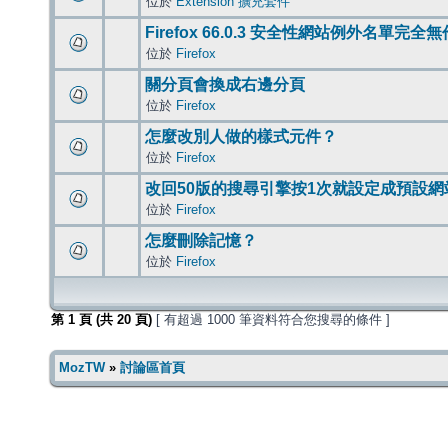
位於
Extension 擴充套件
Firefox 66.0.3 安全性網站例外名單完全
位於
Firefox
關分頁會換成右邊分頁
位於
Firefox
怎麼改別人做的樣式元件？
位於
Firefox
改回50版的搜尋引擎按1次就設定成預設網
位於
Firefox
怎麼刪除記憶？
位於
Firefox
第
1
頁 (共
20
頁)
[ 有超過 1000 筆資料符合您搜尋的條件 ]
MozTW
»
討論區首頁