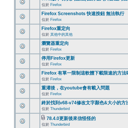
位於
Firefox
Firefox Screenshots 快速按鈕 無法執行
位於
Firefox
Firefox重定向
位於
其他中的其他
瀏覽器重定向
位於
Firefox
停用Firefox更新
位於
Firefox
Firefox 有單一限制這軟體下載限速的方法
位於
Firefox
重灌後，在youtube會有載入問題
位於
Firefox
終於找到v68-v74修改文字顏色&大小的方
位於
Thunderbird
78.4.0更新後來信怪怪的
位於
Thunderbird