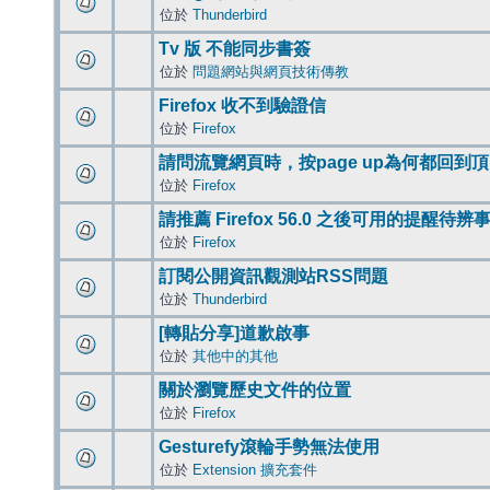
位於
Thunderbird
Tv 版 不能同步書簽
位於
問題網站與網頁技術傳教
Firefox 收不到驗證信
位於
Firefox
請問流覽網頁時，按page up為何都回到
位於
Firefox
請推薦 Firefox 56.0 之後可用的提醒待
位於
Firefox
訂閱公開資訊觀測站RSS問題
位於
Thunderbird
[轉貼分享]道歉啟事
位於
其他中的其他
關於瀏覽歷史文件的位置
位於
Firefox
Gesturefy滾輪手勢無法使用
位於
Extension 擴充套件