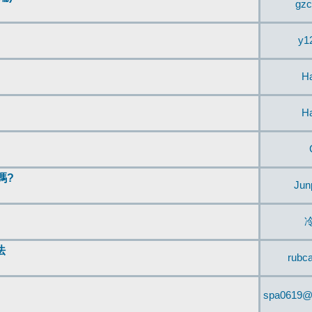
gzc
y1
H
H
嗎?
Jun
法
rubc
spa0619@