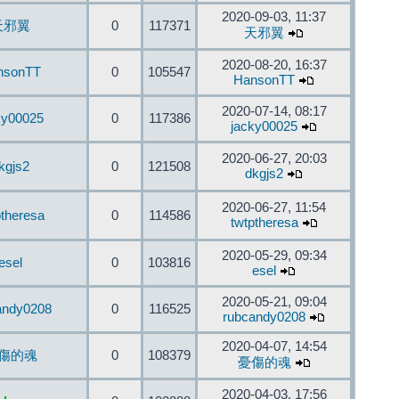
2020-09-03, 11:37
天邪翼
0
117371
天邪翼
2020-08-20, 16:37
nsonTT
0
105547
HansonTT
2020-07-14, 08:17
ky00025
0
117386
jacky00025
2020-06-27, 20:03
kgjs2
0
121508
dkgjs2
2020-06-27, 11:54
ptheresa
0
114586
twtptheresa
2020-05-29, 09:34
esel
0
103816
esel
2020-05-21, 09:04
andy0208
0
116525
rubcandy0208
2020-04-07, 14:54
傷的魂
0
108379
憂傷的魂
2020-04-03, 17:56