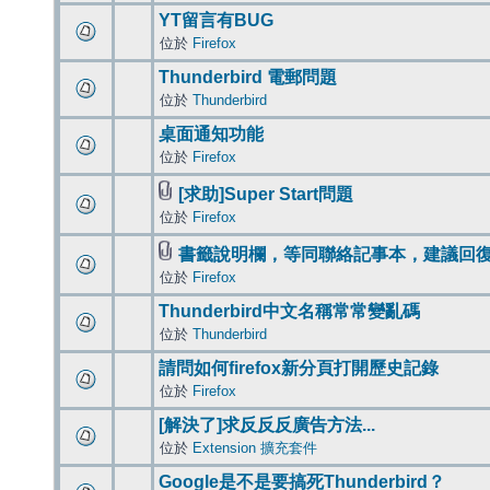
YT留言有BUG
位於
Firefox
Thunderbird 電郵問題
位於
Thunderbird
桌面通知功能
位於
Firefox
[求助]Super Start問題
位於
Firefox
書籤說明欄，等同聯絡記事本，建議回
位於
Firefox
Thunderbird中文名稱常常變亂碼
位於
Thunderbird
請問如何firefox新分頁打開歷史記錄
位於
Firefox
[解決了]求反反反廣告方法...
位於
Extension 擴充套件
Google是不是要搞死Thunderbird？