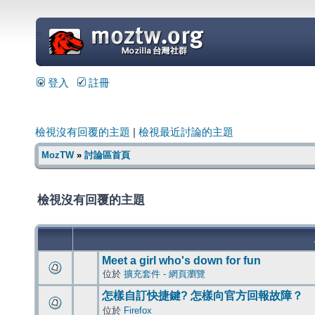
=
登入
註冊
檢視沒有回覆的主題
|
檢視最近討論的主題
MozTW
»
討論區首頁
檢視沒有回覆的主題
Meet a girl who's down for fun
位於
擴充套件 - 網頁瀏覽
怎樣自訂快捷鍵? 怎樣向官方回報故障？
位於
Firefox