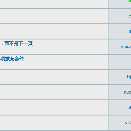
k
c
頂，而不是下一頁
rubc
辨事項擴充套件
hi
aut
a
y1