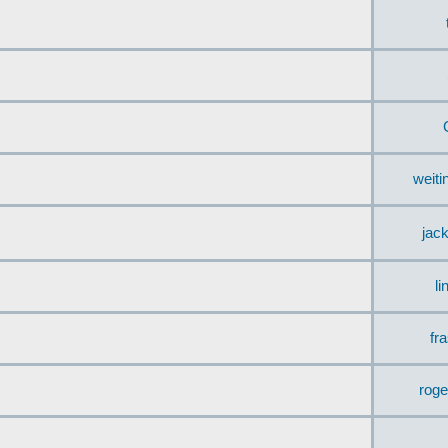
weit
jac
li
fr
rog