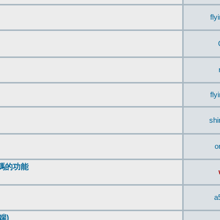
fly
fly
sh
o
編碼的功能
a
端)