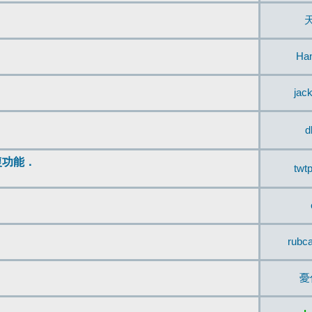
Ha
jac
d
復功能．
twt
rubc
憂