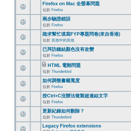
Firefox on Mac 全螢幕問題
位於
Firefox
兩步驗證錯誤
位於
Firefox
跪求幫忙填寫FYP專題問卷(來自香港)
位於
其他中的其他
已拜訪鏈結顏色沒有改變
位於
Firefox
HTML 電郵問題
位於
Thunderbird
如何調整書籤寬度
位於
Firefox
按Ctrl+C沒辦法複製超連結文字
位於
Firefox
更新紀錄如何刪除？
位於
Thunderbird
Legacy Firefox extensions