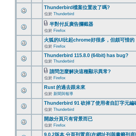
Thunderbird檔案位置改了嗎?
位於
Thunderbird
半對付反廣告攔截器
位於
Firefox
火狐的UI比起chrome好很多，但頗可惜的
位於
Firefox
Thunderbird 115.8.0 (64bit) has bug?
位於
Thunderbird
請問怎麼解決這種顯示異常?
位於
Firefox
Rust 的過去跟未來
位於
新聞與報導
Thunderbird 91 砍掉了使用者自訂字元
位於
Thunderbird
開啟分頁只有背景而已
位於
Firefox
9.0.2版本 分頁列置底(在網址列與書籤列底