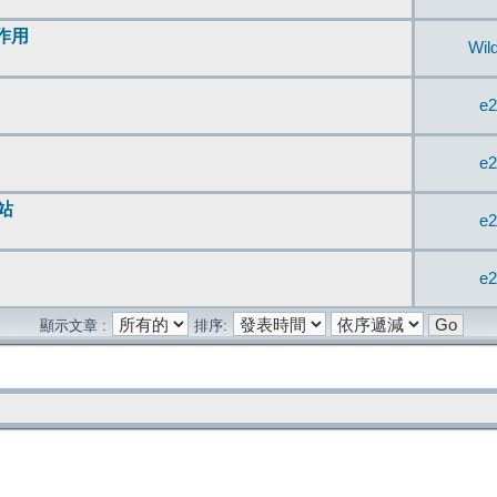
無作用
Wil
e2
e2
站
e2
e2
顯示文章 :
排序: