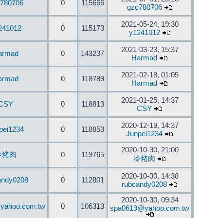
780706
0
115666
gzc780706
2021-05-24, 19:30
241012
0
115173
y1241012
2021-03-23, 15:37
armad
0
143237
Harmad
2021-02-18, 01:05
armad
0
118789
Harmad
2021-01-25, 14:37
CSY
0
118813
CSY
2020-12-19, 14:37
pei1234
0
118853
Junpei1234
2020-10-30, 21:00
冷豬肉
0
119765
冷豬肉
2020-10-30, 14:38
andy0208
0
112801
rubcandy0208
2020-10-30, 09:34
yahoo.com.tw
0
106313
spa0619@yahoo.com.tw