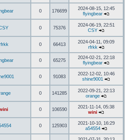
2024-08-15, 12:45
ingbear
0
176699
flyingbear
2024-06-19, 22:51
CSY
0
75376
CSY
2024-04-11, 09:09
rfrkk
0
66413
rfrkk
2024-02-21, 22:18
ingbear
0
65275
flyingbear
2022-12-02, 10:46
ine9001
0
91083
shine9001
2022-09-21, 22:13
range
0
141285
orange
2021-11-14, 05:38
wini
0
106590
wini
2021-10-10, 16:29
54554
0
125903
a54554
2021-07-31, 20:13