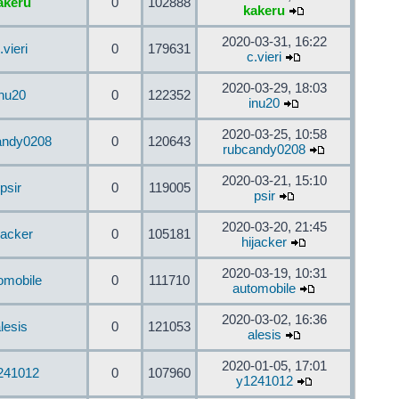
akeru
0
102888
kakeru
2020-03-31, 16:22
.vieri
0
179631
c.vieri
2020-03-29, 18:03
inu20
0
122352
inu20
2020-03-25, 10:58
andy0208
0
120643
rubcandy0208
2020-03-21, 15:10
psir
0
119005
psir
2020-03-20, 21:45
jacker
0
105181
hijacker
2020-03-19, 10:31
omobile
0
111710
automobile
2020-03-02, 16:36
lesis
0
121053
alesis
2020-01-05, 17:01
241012
0
107960
y1241012