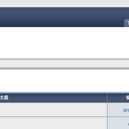
主題
gy