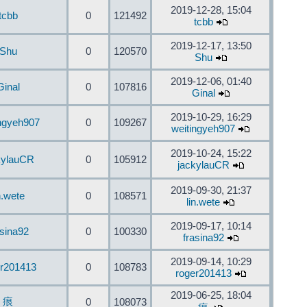
2019-12-28, 15:04
tcbb
0
121492
tcbb
2019-12-17, 13:50
Shu
0
120570
Shu
2019-12-06, 01:40
Ginal
0
107816
Ginal
2019-10-29, 16:29
ingyeh907
0
109267
weitingyeh907
2019-10-24, 15:22
kylauCR
0
105912
jackylauCR
2019-09-30, 21:37
n.wete
0
108571
lin.wete
2019-09-17, 10:14
asina92
0
100330
frasina92
2019-09-14, 10:29
er201413
0
108783
roger201413
2019-06-25, 18:04
痕
0
108073