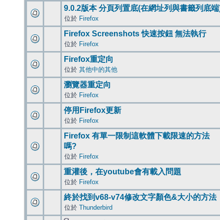
9.0.2版本 分頁列置底(在網址列與書籤列底端
位於
Firefox
Firefox Screenshots 快速按鈕 無法執行
位於
Firefox
Firefox重定向
位於
其他中的其他
瀏覽器重定向
位於
Firefox
停用Firefox更新
位於
Firefox
Firefox 有單一限制這軟體下載限速的方法
嗎?
位於
Firefox
重灌後，在youtube會有載入問題
位於
Firefox
終於找到v68-v74修改文字顏色&大小的方法
位於
Thunderbird