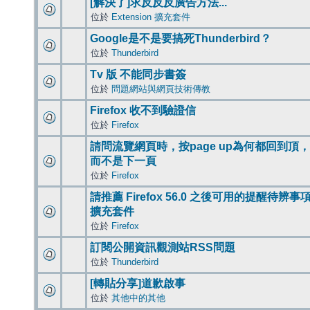
[解決了]求反反反廣告方法...
位於
Extension 擴充套件
Google是不是要搞死Thunderbird？
位於
Thunderbird
Tv 版 不能同步書簽
位於
問題網站與網頁技術傳教
Firefox 收不到驗證信
位於
Firefox
請問流覽網頁時，按page up為何都回到頂，
而不是下一頁
位於
Firefox
請推薦 Firefox 56.0 之後可用的提醒待辨事
擴充套件
位於
Firefox
訂閱公開資訊觀測站RSS問題
位於
Thunderbird
[轉貼分享]道歉啟事
位於
其他中的其他