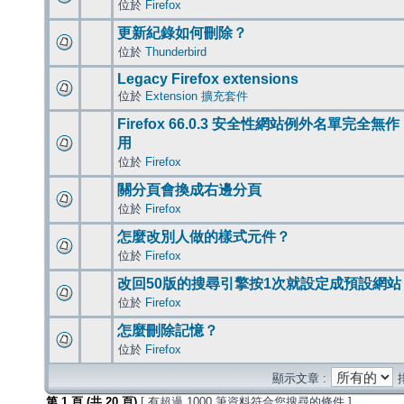
位於
Firefox
更新紀錄如何刪除？
位於
Thunderbird
Legacy Firefox extensions
位於
Extension 擴充套件
Firefox 66.0.3 安全性網站例外名單完全無作
用
位於
Firefox
關分頁會換成右邊分頁
位於
Firefox
怎麼改別人做的樣式元件？
位於
Firefox
改回50版的搜尋引擎按1次就設定成預設網站
位於
Firefox
怎麼刪除記憶？
位於
Firefox
顯示文章 :
第
1
頁 (共
20
頁)
[ 有超過 1000 筆資料符合您搜尋的條件 ]