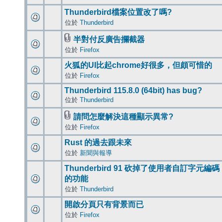
Thunderbird檔案位置改了嗎?
位於
Thunderbird
半對付反廣告攔截器
位於
Firefox
火狐的UI比起chrome好很多，但頗可惜的
位於
Firefox
Thunderbird 115.8.0 (64bit) has bug?
位於
Thunderbird
請問怎麼解決這種顯示異常?
位於
Firefox
Rust 的過去跟未來
位於
新聞與報導
Thunderbird 91 砍掉了使用者自訂字元編碼
的功能
位於
Thunderbird
開啟分頁只有背景而已
位於
Firefox