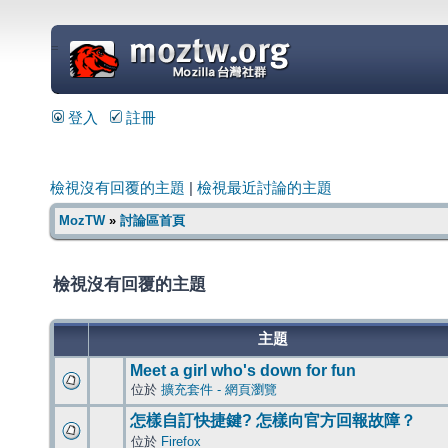
=
登入
註冊
檢視沒有回覆的主題
|
檢視最近討論的主題
MozTW
»
討論區首頁
檢視沒有回覆的主題
主題
Meet a girl who's down for fun
位於
擴充套件 - 網頁瀏覽
怎樣自訂快捷鍵? 怎樣向官方回報故障？
位於
Firefox