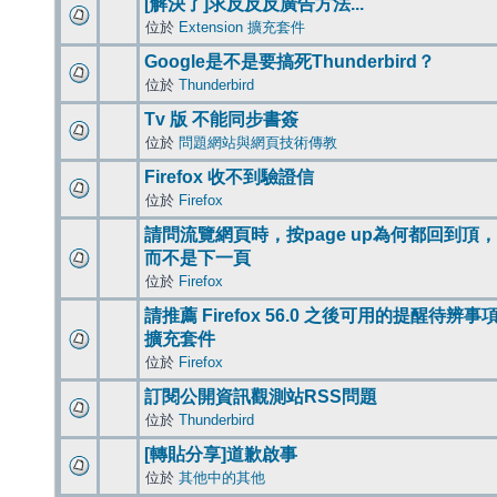
[解決了]求反反反廣告方法...
位於
Extension 擴充套件
Google是不是要搞死Thunderbird？
位於
Thunderbird
Tv 版 不能同步書簽
位於
問題網站與網頁技術傳教
Firefox 收不到驗證信
位於
Firefox
請問流覽網頁時，按page up為何都回到頂，
而不是下一頁
位於
Firefox
請推薦 Firefox 56.0 之後可用的提醒待辨事
擴充套件
位於
Firefox
訂閱公開資訊觀測站RSS問題
位於
Thunderbird
[轉貼分享]道歉啟事
位於
其他中的其他