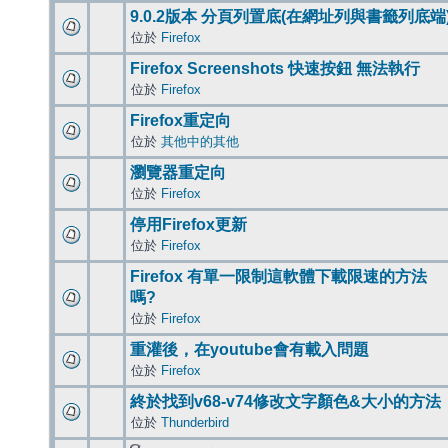
9.0.2版本 分頁列置底(在網址列與書籤列底端
位於
Firefox
Firefox Screenshots 快速按鈕 無法執行
位於
Firefox
Firefox重定向
位於
其他中的其他
瀏覽器重定向
位於
Firefox
停用Firefox更新
位於
Firefox
Firefox 有單一限制這軟體下載限速的方法
嗎?
位於
Firefox
重灌後，在youtube會有載入問題
位於
Firefox
終於找到v68-v74修改文字顏色&大小的方法
位於
Thunderbird