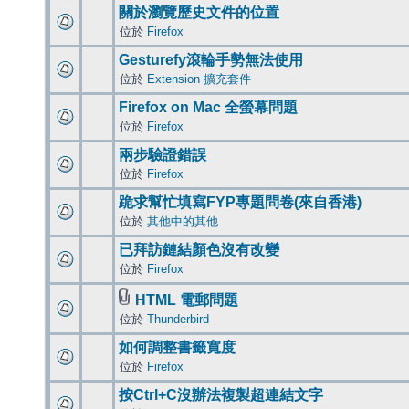
關於瀏覽歷史文件的位置
位於
Firefox
Gesturefy滾輪手勢無法使用
位於
Extension 擴充套件
Firefox on Mac 全螢幕問題
位於
Firefox
兩步驗證錯誤
位於
Firefox
跪求幫忙填寫FYP專題問卷(來自香港)
位於
其他中的其他
已拜訪鏈結顏色沒有改變
位於
Firefox
HTML 電郵問題
位於
Thunderbird
如何調整書籤寬度
位於
Firefox
按Ctrl+C沒辦法複製超連結文字