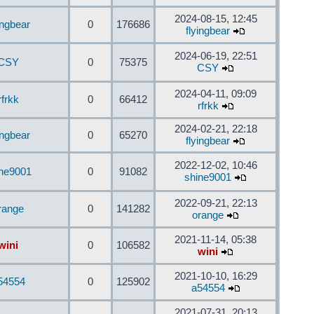
2024-08-15, 12:45
ingbear
0
176686
flyingbear
2024-06-19, 22:51
CSY
0
75375
CSY
2024-04-11, 09:09
rfrkk
0
66412
rfrkk
2024-02-21, 22:18
ingbear
0
65270
flyingbear
2022-12-02, 10:46
ine9001
0
91082
shine9001
2022-09-21, 22:13
range
0
141282
orange
2021-11-14, 05:38
wini
0
106582
wini
2021-10-10, 16:29
54554
0
125902
a54554
2021-07-31, 20:13