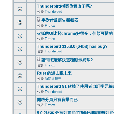
Thunderbird檔案位置改了嗎?
位於
Thunderbird
半對付反廣告攔截器
位於
Firefox
火狐的UI比起chrome好很多，但頗可惜的
位於
Firefox
Thunderbird 115.8.0 (64bit) has bug?
位於
Thunderbird
請問怎麼解決這種顯示異常?
位於
Firefox
Rust 的過去跟未來
位於
新聞與報導
Thunderbird 91 砍掉了使用者自訂字元
位於
Thunderbird
開啟分頁只有背景而已
位於
Firefox
9.0.2版本 分頁列置底(在網址列與書籤列底