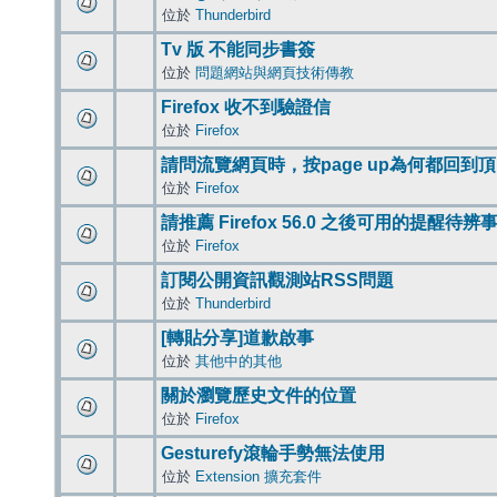
位於
Thunderbird
Tv 版 不能同步書簽
位於
問題網站與網頁技術傳教
Firefox 收不到驗證信
位於
Firefox
請問流覽網頁時，按page up為何都回到
位於
Firefox
請推薦 Firefox 56.0 之後可用的提醒待
位於
Firefox
訂閱公開資訊觀測站RSS問題
位於
Thunderbird
[轉貼分享]道歉啟事
位於
其他中的其他
關於瀏覽歷史文件的位置
位於
Firefox
Gesturefy滾輪手勢無法使用
位於
Extension 擴充套件