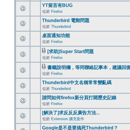
YT留言有BUG
位於
Firefox
Thunderbird 電郵問題
位於
Thunderbird
桌面通知功能
位於
Firefox
[求助]Super Start問題
位於
Firefox
書籤說明欄，等同聯絡記事本，建議回
位於
Firefox
Thunderbird中文名稱常常變亂碼
位於
Thunderbird
請問如何firefox新分頁打開歷史記錄
位於
Firefox
[解決了]求反反反廣告方法...
位於
Extension 擴充套件
Google是不是要搞死Thunderbird？