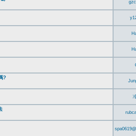
gzc
y1
H
H
嗎?
Jun
法
rubc
spa0619@