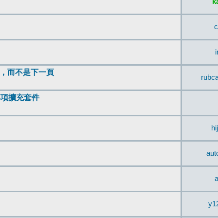
k
c
頂，而不是下一頁
rubc
辨事項擴充套件
hi
aut
a
y1