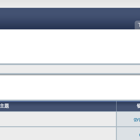
主題
gy