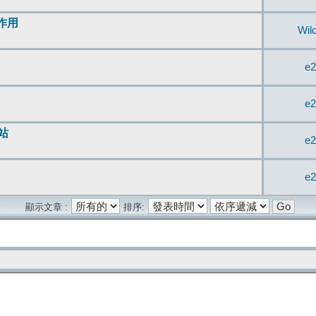
無作用
Wil
e2
e2
站
e2
e2
顯示文章 :
排序: