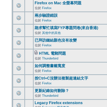
Firefox on Mac 全螢幕問題
位於
Firefox
兩步驗證錯誤
位於
Firefox
跪求幫忙填寫FYP專題問卷(來自香港)
位於
其他中的其他
已拜訪鏈結顏色沒有改變
位於
Firefox
HTML 電郵問題
位於
Thunderbird
如何調整書籤寬度
位於
Firefox
按Ctrl+C沒辦法複製超連結文字
位於
Firefox
更新紀錄如何刪除？
位於
Thunderbird
Legacy Firefox extensions