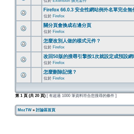
位於
Extension 擴充套件
Firefox 66.0.3 安全性網站例外名單完全
位於
Firefox
關分頁會換成右邊分頁
位於
Firefox
怎麼改別人做的樣式元件？
位於
Firefox
改回50版的搜尋引擎按1次就設定成預設網
位於
Firefox
怎麼刪除記憶？
位於
Firefox
第
1
頁 (共
20
頁)
[ 有超過 1000 筆資料符合您搜尋的條件 ]
MozTW
»
討論區首頁