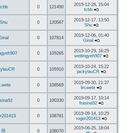
2019-12-28, 15:04
tcbb
0
121490
tcbb
2019-12-17, 13:50
Shu
0
120567
Shu
2019-12-06, 01:40
Ginal
0
107814
Ginal
2019-10-29, 16:29
ingyeh907
0
109265
weitingyeh907
2019-10-24, 15:22
kylauCR
0
105910
jackylauCR
2019-09-30, 21:37
n.wete
0
108569
lin.wete
2019-09-17, 10:14
asina92
0
100330
frasina92
2019-09-14, 10:29
er201413
0
108781
roger201413
2019-06-25, 18:04
痕
0
108070