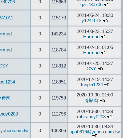
780706
0
115663
gzc780706
2021-05-24, 19:30
241012
0
115170
y1241012
2021-03-23, 15:37
armad
0
143234
Harmad
2021-02-18, 01:05
armad
0
118784
Harmad
2021-01-25, 14:37
CSY
0
118812
CSY
2020-12-19, 14:37
pei1234
0
118851
Junpei1234
2020-10-30, 21:00
冷豬肉
0
119759
冷豬肉
2020-10-30, 14:38
andy0208
0
112796
rubcandy0208
2020-10-30, 09:34
yahoo.com.tw
0
106306
spa0619@yahoo.com.tw