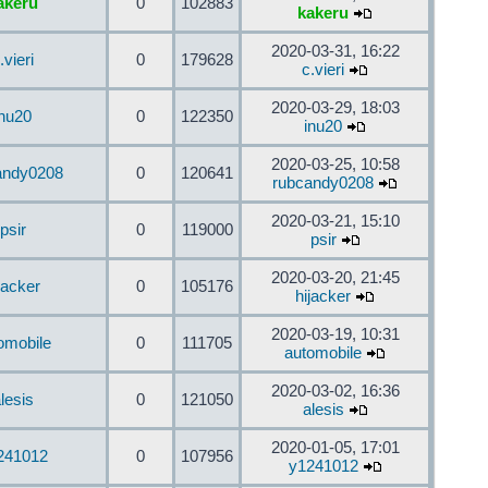
akeru
0
102883
kakeru
2020-03-31, 16:22
.vieri
0
179628
c.vieri
2020-03-29, 18:03
inu20
0
122350
inu20
2020-03-25, 10:58
andy0208
0
120641
rubcandy0208
2020-03-21, 15:10
psir
0
119000
psir
2020-03-20, 21:45
jacker
0
105176
hijacker
2020-03-19, 10:31
omobile
0
111705
automobile
2020-03-02, 16:36
lesis
0
121050
alesis
2020-01-05, 17:01
241012
0
107956
y1241012