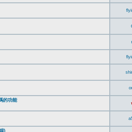
fly
fly
sh
o
編碼的功能
a
端)