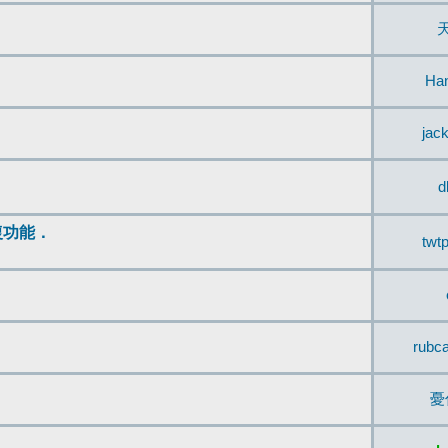
Ha
jac
d
復功能．
twt
rubc
憂