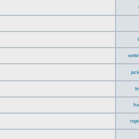
weit
jac
li
fr
rog