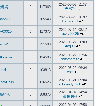
2020-09-03, 11:37
天邪翼
0
117369
天邪翼
2020-08-20, 16:37
nsonTT
0
105543
HansonTT
2020-07-14, 08:17
ky00025
0
117379
jacky00025
2020-06-27, 20:03
kgjs2
0
121508
dkgjs2
2020-06-27, 11:54
ptheresa
0
114585
twtptheresa
2020-05-29, 09:34
esel
0
103813
esel
2020-05-21, 09:04
andy0208
0
116525
rubcandy0208
2020-04-07, 14:54
傷的魂
0
108376
憂傷的魂
2020-04-03, 17:56