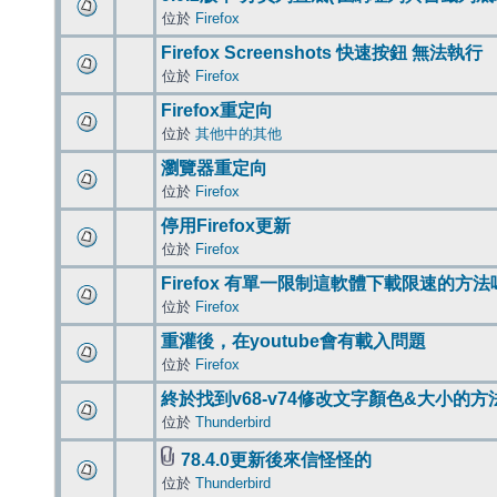
位於
Firefox
Firefox Screenshots 快速按鈕 無法執行
位於
Firefox
Firefox重定向
位於
其他中的其他
瀏覽器重定向
位於
Firefox
停用Firefox更新
位於
Firefox
Firefox 有單一限制這軟體下載限速的方法
位於
Firefox
重灌後，在youtube會有載入問題
位於
Firefox
終於找到v68-v74修改文字顏色&大小的方
位於
Thunderbird
78.4.0更新後來信怪怪的
位於
Thunderbird