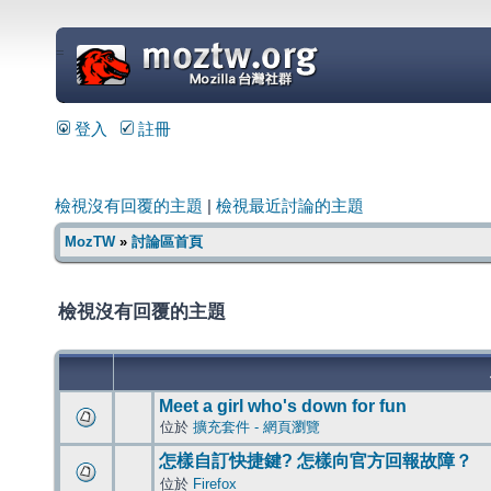
=
登入
註冊
檢視沒有回覆的主題
|
檢視最近討論的主題
MozTW
»
討論區首頁
檢視沒有回覆的主題
Meet a girl who's down for fun
位於
擴充套件 - 網頁瀏覽
怎樣自訂快捷鍵? 怎樣向官方回報故障？
位於
Firefox