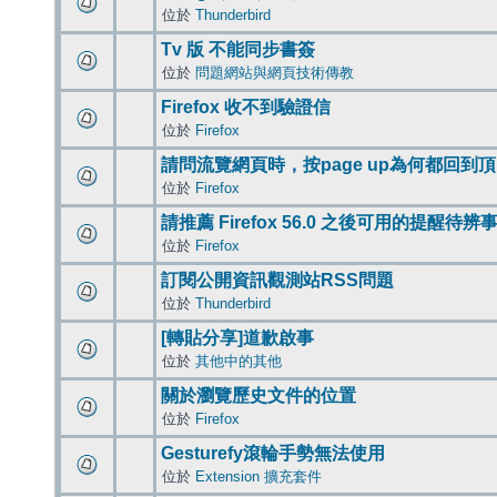
位於
Thunderbird
Tv 版 不能同步書簽
位於
問題網站與網頁技術傳教
Firefox 收不到驗證信
位於
Firefox
請問流覽網頁時，按page up為何都回到
位於
Firefox
請推薦 Firefox 56.0 之後可用的提醒待
位於
Firefox
訂閱公開資訊觀測站RSS問題
位於
Thunderbird
[轉貼分享]道歉啟事
位於
其他中的其他
關於瀏覽歷史文件的位置
位於
Firefox
Gesturefy滾輪手勢無法使用
位於
Extension 擴充套件