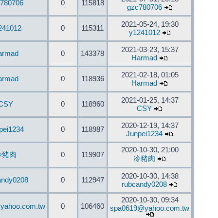
780706
0
115818
gzc780706
2021-05-24, 19:30
241012
0
115311
y1241012
2021-03-23, 15:37
armad
0
143378
Harmad
2021-02-18, 01:05
armad
0
118936
Harmad
2021-01-25, 14:37
CSY
0
118960
CSY
2020-12-19, 14:37
pei1234
0
118987
Junpei1234
2020-10-30, 21:00
冷豬肉
0
119907
冷豬肉
2020-10-30, 14:38
andy0208
0
112947
rubcandy0208
2020-10-30, 09:34
yahoo.com.tw
0
106460
spa0619@yahoo.com.tw