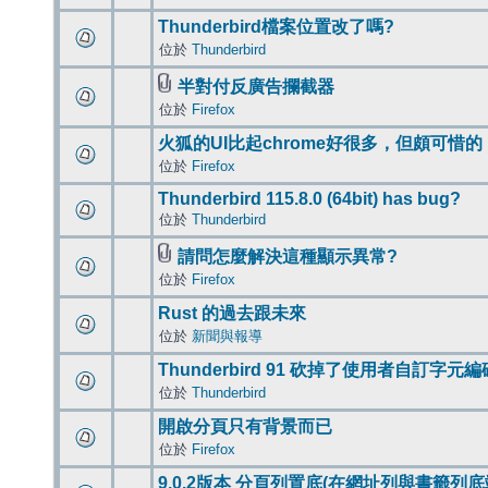
Thunderbird檔案位置改了嗎?
位於
Thunderbird
半對付反廣告攔截器
位於
Firefox
火狐的UI比起chrome好很多，但頗可惜的
位於
Firefox
Thunderbird 115.8.0 (64bit) has bug?
位於
Thunderbird
請問怎麼解決這種顯示異常?
位於
Firefox
Rust 的過去跟未來
位於
新聞與報導
Thunderbird 91 砍掉了使用者自訂字元
位於
Thunderbird
開啟分頁只有背景而已
位於
Firefox
9.0.2版本 分頁列置底(在網址列與書籤列底