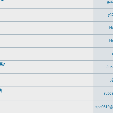
gzc
y1
H
H
嗎?
Jun
法
rubc
spa0619@