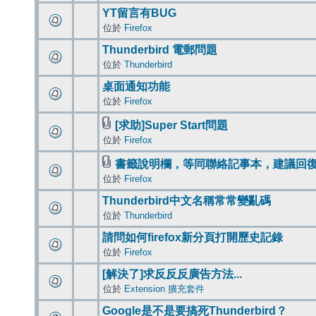
YT留言有BUG
位於
Firefox
Thunderbird 電郵問題
位於
Thunderbird
桌面通知功能
位於
Firefox
[求助]Super Start問題
位於
Firefox
書籤說明欄，等同聯絡記事本，建議回
位於
Firefox
Thunderbird中文名稱常常變亂碼
位於
Thunderbird
請問如何firefox新分頁打開歷史記錄
位於
Firefox
[解決了]求反反反廣告方法...
位於
Extension 擴充套件
Google是不是要搞死Thunderbird？