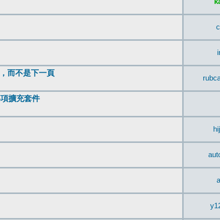
k
c
頂，而不是下一頁
rubc
辨事項擴充套件
hi
aut
a
y1