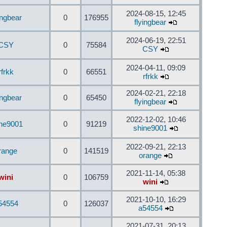
2024-08-15, 12:45
ingbear
0
176955
flyingbear
2024-06-19, 22:51
CSY
0
75584
CSY
2024-04-11, 09:09
rfrkk
0
66551
rfrkk
2024-02-21, 22:18
ingbear
0
65450
flyingbear
2022-12-02, 10:46
ine9001
0
91219
shine9001
2022-09-21, 22:13
range
0
141519
orange
2021-11-14, 05:38
wini
0
106759
wini
2021-10-10, 16:29
54554
0
126037
a54554
2021-07-31, 20:13