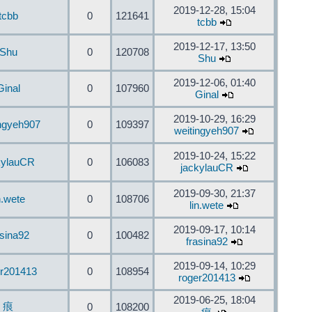
2019-12-28, 15:04
tcbb
0
121641
tcbb
2019-12-17, 13:50
Shu
0
120708
Shu
2019-12-06, 01:40
Ginal
0
107960
Ginal
2019-10-29, 16:29
ingyeh907
0
109397
weitingyeh907
2019-10-24, 15:22
kylauCR
0
106083
jackylauCR
2019-09-30, 21:37
n.wete
0
108706
lin.wete
2019-09-17, 10:14
asina92
0
100482
frasina92
2019-09-14, 10:29
er201413
0
108954
roger201413
2019-06-25, 18:04
痕
0
108200