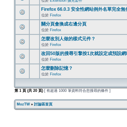
位於
Extension 擴充套件
Firefox 66.0.3 安全性網站例外名單完全
位於
Firefox
關分頁會換成右邊分頁
位於
Firefox
怎麼改別人做的樣式元件？
位於
Firefox
改回50版的搜尋引擎按1次就設定成預設網
位於
Firefox
怎麼刪除記憶？
位於
Firefox
第
1
頁 (共
20
頁)
[ 有超過 1000 筆資料符合您搜尋的條件 ]
MozTW
»
討論區首頁