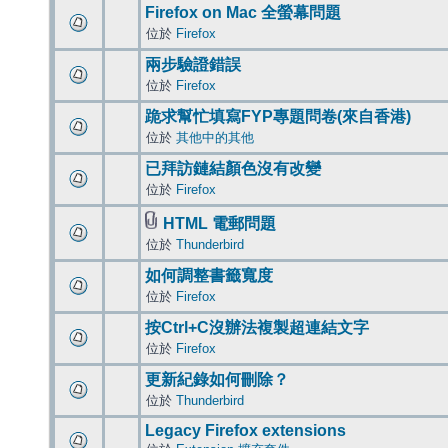
Firefox on Mac 全螢幕問題
位於
Firefox
兩步驗證錯誤
位於
Firefox
跪求幫忙填寫FYP專題問卷(來自香港)
位於
其他中的其他
已拜訪鏈結顏色沒有改變
位於
Firefox
HTML 電郵問題
位於
Thunderbird
如何調整書籤寬度
位於
Firefox
按Ctrl+C沒辦法複製超連結文字
位於
Firefox
更新紀錄如何刪除？
位於
Thunderbird
Legacy Firefox extensions