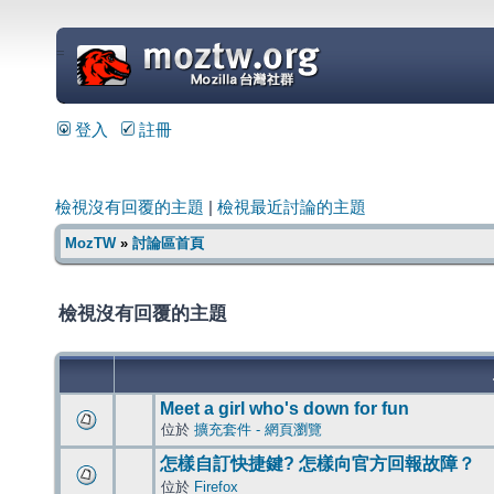
=
登入
註冊
檢視沒有回覆的主題
|
檢視最近討論的主題
MozTW
»
討論區首頁
檢視沒有回覆的主題
Meet a girl who's down for fun
位於
擴充套件 - 網頁瀏覽
怎樣自訂快捷鍵? 怎樣向官方回報故障？
位於
Firefox