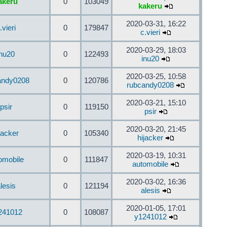
akeru
0
103049
kakeru
2020-03-31, 16:22
.vieri
0
179847
c.vieri
2020-03-29, 18:03
inu20
0
122493
inu20
2020-03-25, 10:58
andy0208
0
120786
rubcandy0208
2020-03-21, 15:10
psir
0
119150
psir
2020-03-20, 21:45
jacker
0
105340
hijacker
2020-03-19, 10:31
omobile
0
111847
automobile
2020-03-02, 16:36
lesis
0
121194
alesis
2020-01-05, 17:01
241012
0
108087
y1241012