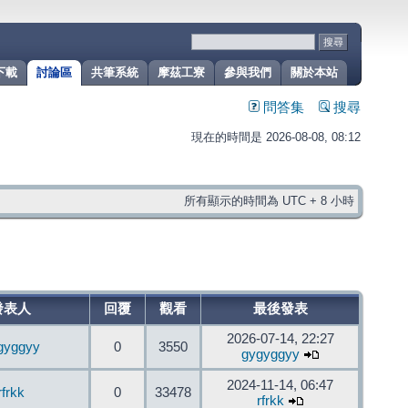
下載
討論區
共筆系統
摩茲工寮
參與我們
關於本站
問答集
搜尋
現在的時間是 2026-08-08, 08:12
所有顯示的時間為 UTC + 8 小時
發表人
回覆
觀看
最後發表
2026-07-14, 22:27
gyggyy
0
3550
gygyggyy
2024-11-14, 06:47
rfrkk
0
33478
rfrkk