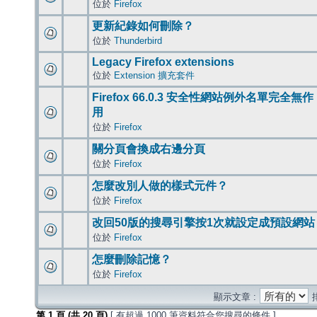
位於
Firefox
更新紀錄如何刪除？
位於
Thunderbird
Legacy Firefox extensions
位於
Extension 擴充套件
Firefox 66.0.3 安全性網站例外名單完全無作
用
位於
Firefox
關分頁會換成右邊分頁
位於
Firefox
怎麼改別人做的樣式元件？
位於
Firefox
改回50版的搜尋引擎按1次就設定成預設網站
位於
Firefox
怎麼刪除記憶？
位於
Firefox
顯示文章 :
第
1
頁 (共
20
頁)
[ 有超過 1000 筆資料符合您搜尋的條件 ]