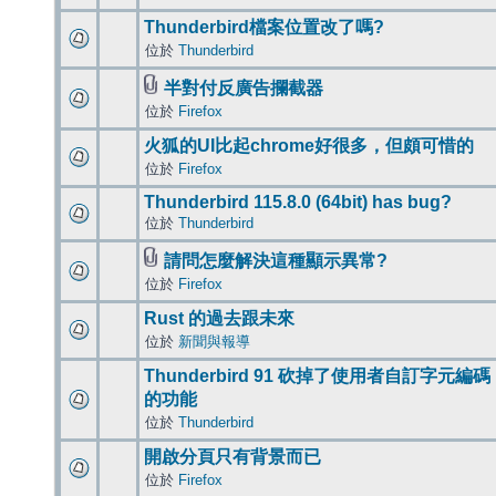
Thunderbird檔案位置改了嗎?
位於
Thunderbird
半對付反廣告攔截器
位於
Firefox
火狐的UI比起chrome好很多，但頗可惜的
位於
Firefox
Thunderbird 115.8.0 (64bit) has bug?
位於
Thunderbird
請問怎麼解決這種顯示異常?
位於
Firefox
Rust 的過去跟未來
位於
新聞與報導
Thunderbird 91 砍掉了使用者自訂字元編碼
的功能
位於
Thunderbird
開啟分頁只有背景而已
位於
Firefox