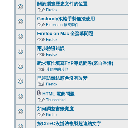
關於瀏覽歷史文件的位置
位於
Firefox
Gesturefy滾輪手勢無法使用
位於
Extension 擴充套件
Firefox on Mac 全螢幕問題
位於
Firefox
兩步驗證錯誤
位於
Firefox
跪求幫忙填寫FYP專題問卷(來自香港)
位於
其他中的其他
已拜訪鏈結顏色沒有改變
位於
Firefox
HTML 電郵問題
位於
Thunderbird
如何調整書籤寬度
位於
Firefox
按Ctrl+C沒辦法複製超連結文字