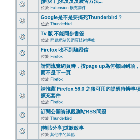
[解決了]求反反反廣告方法...
位於
Extension 擴充套件
Google是不是要搞死Thunderbird？
位於
Thunderbird
Tv 版 不能同步書簽
位於
問題網站與網頁技術傳教
Firefox 收不到驗證信
位於
Firefox
請問流覽網頁時，按page up為何都回到頂，
而不是下一頁
位於
Firefox
請推薦 Firefox 56.0 之後可用的提醒待辨事
擴充套件
位於
Firefox
訂閱公開資訊觀測站RSS問題
位於
Thunderbird
[轉貼分享]道歉啟事
位於
其他中的其他