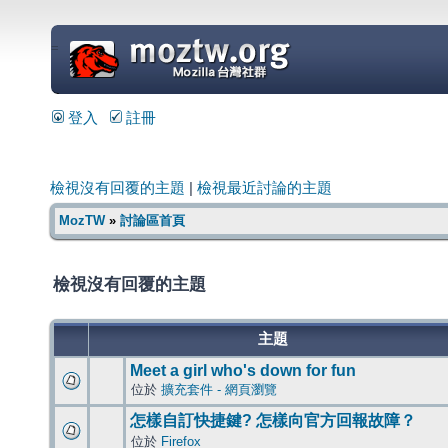
=
登入
註冊
檢視沒有回覆的主題
|
檢視最近討論的主題
MozTW
»
討論區首頁
檢視沒有回覆的主題
主題
Meet a girl who's down for fun
位於
擴充套件 - 網頁瀏覽
怎樣自訂快捷鍵? 怎樣向官方回報故障？
位於
Firefox