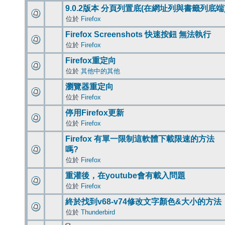
9.0.2版本 分頁列置底(在網址列與書籤列底端
位於
Firefox
Firefox Screenshots 快速按鈕 無法執行
位於
Firefox
Firefox重定向
位於
其他中的其他
瀏覽器重定向
位於
Firefox
停用Firefox更新
位於
Firefox
Firefox 有單一限制這軟體下載限速的方法
嗎?
位於
Firefox
重灌後，在youtube會有載入問題
位於
Firefox
終於找到v68-v74修改文字顏色&大小的方法
位於
Thunderbird