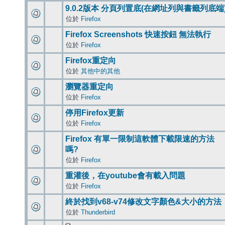
9.0.2版本 分頁列置底(在網址列與書籤列底端
位於
Firefox
Firefox Screenshots 快速按鈕 無法執行
位於
Firefox
Firefox重定向
位於
其他中的其他
瀏覽器重定向
位於
Firefox
停用Firefox更新
位於
Firefox
Firefox 有單一限制這軟體下載限速的方法
嗎?
位於
Firefox
重灌後，在youtube會有載入問題
位於
Firefox
終於找到v68-v74修改文字顏色&大小的方法
位於
Thunderbird