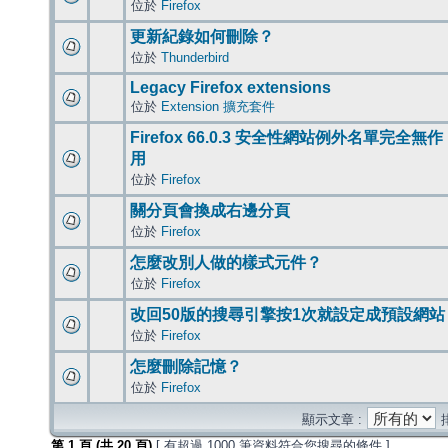
位於
Firefox
更新紀錄如何刪除？
位於
Thunderbird
Legacy Firefox extensions
位於
Extension 擴充套件
Firefox 66.0.3 安全性網站例外名單完全無作
用
位於
Firefox
關分頁會換成右邊分頁
位於
Firefox
怎麼改別人做的樣式元件？
位於
Firefox
改回50版的搜尋引擎按1次就設定成預設網站
位於
Firefox
怎麼刪除記憶？
位於
Firefox
顯示文章 :
第
1
頁 (共
20
頁)
[ 有超過 1000 筆資料符合您搜尋的條件 ]