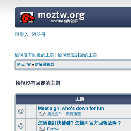
=
登入
註冊
檢視沒有回覆的主題
|
檢視最近討論的主題
MozTW
»
討論區首頁
檢視沒有回覆的主題
主題
Meet a girl who's down for fun
位於
擴充套件 - 網頁瀏覽
怎樣自訂快捷鍵? 怎樣向官方回報故障？
位於
Firefox