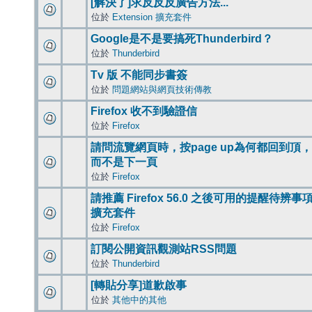
[解決了]求反反反廣告方法...
位於
Extension 擴充套件
Google是不是要搞死Thunderbird？
位於
Thunderbird
Tv 版 不能同步書簽
位於
問題網站與網頁技術傳教
Firefox 收不到驗證信
位於
Firefox
請問流覽網頁時，按page up為何都回到頂，
而不是下一頁
位於
Firefox
請推薦 Firefox 56.0 之後可用的提醒待辨事
擴充套件
位於
Firefox
訂閱公開資訊觀測站RSS問題
位於
Thunderbird
[轉貼分享]道歉啟事
位於
其他中的其他