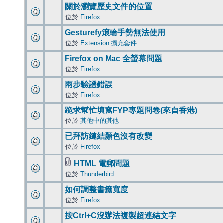
關於瀏覽歷史文件的位置
位於
Firefox
Gesturefy滾輪手勢無法使用
位於
Extension 擴充套件
Firefox on Mac 全螢幕問題
位於
Firefox
兩步驗證錯誤
位於
Firefox
跪求幫忙填寫FYP專題問卷(來自香港)
位於
其他中的其他
已拜訪鏈結顏色沒有改變
位於
Firefox
HTML 電郵問題
位於
Thunderbird
如何調整書籤寬度
位於
Firefox
按Ctrl+C沒辦法複製超連結文字