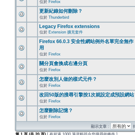
位於
Firefox
更新紀錄如何刪除？
位於
Thunderbird
Legacy Firefox extensions
位於
Extension 擴充套件
Firefox 66.0.3 安全性網站例外名單完全無作
用
位於
Firefox
關分頁會換成右邊分頁
位於
Firefox
怎麼改別人做的樣式元件？
位於
Firefox
改回50版的搜尋引擎按1次就設定成預設網站
位於
Firefox
怎麼刪除記憶？
位於
Firefox
顯示文章 :
第
1
頁 (共
20
頁)
[ 有超過 1000 筆資料符合您搜尋的條件 ]