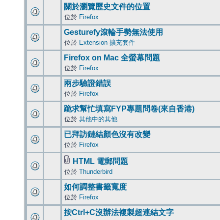
關於瀏覽歷史文件的位置
位於
Firefox
Gesturefy滾輪手勢無法使用
位於
Extension 擴充套件
Firefox on Mac 全螢幕問題
位於
Firefox
兩步驗證錯誤
位於
Firefox
跪求幫忙填寫FYP專題問卷(來自香港)
位於
其他中的其他
已拜訪鏈結顏色沒有改變
位於
Firefox
HTML 電郵問題
位於
Thunderbird
如何調整書籤寬度
位於
Firefox
按Ctrl+C沒辦法複製超連結文字