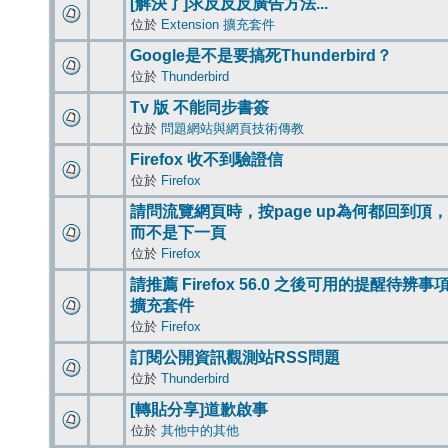
[解決了]求反反反廣告方法...
位於
Extension 擴充套件
Google是不是要搞死Thunderbird？
位於
Thunderbird
Tv 版 不能同步書簽
位於
問題網站與網頁技術傳教
Firefox 收不到驗證信
位於
Firefox
請問流覽網頁時，按page up為何都回到頂，
而不是下一頁
位於
Firefox
請推薦 Firefox 56.0 之後可用的提醒待辨事
擴充套件
位於
Firefox
訂閱公開資訊觀測站RSS問題
位於
Thunderbird
[轉貼分享]道歉啟事
位於
其他中的其他