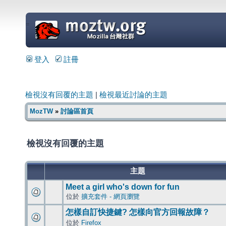
=
登入
註冊
檢視沒有回覆的主題
|
檢視最近討論的主題
MozTW
»
討論區首頁
檢視沒有回覆的主題
主題
Meet a girl who's down for fun
位於
擴充套件 - 網頁瀏覽
怎樣自訂快捷鍵? 怎樣向官方回報故障？
位於
Firefox