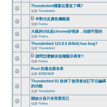
Thunderbird檔案位置改了嗎?
位於
Thunderbird
半對付反廣告攔截器
位於
Firefox
火狐的UI比起chrome好很多，但頗可惜的
位於
Firefox
Thunderbird 115.8.0 (64bit) has bug?
位於
Thunderbird
請問怎麼解決這種顯示異常?
位於
Firefox
Rust 的過去跟未來
位於
新聞與報導
Thunderbird 91 砍掉了使用者自訂字元編碼
的功能
位於
Thunderbird
開啟分頁只有背景而已
位於
Firefox