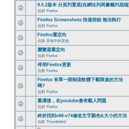
9.0.2版本 分頁列置底(在網址列與書籤列底端
位於
Firefox
Firefox Screenshots 快速按鈕 無法執行
位於
Firefox
Firefox重定向
位於
其他中的其他
瀏覽器重定向
位於
Firefox
停用Firefox更新
位於
Firefox
Firefox 有單一限制這軟體下載限速的方法
嗎?
位於
Firefox
重灌後，在youtube會有載入問題
位於
Firefox
終於找到v68-v74修改文字顏色&大小的方法
位於
Thunderbird