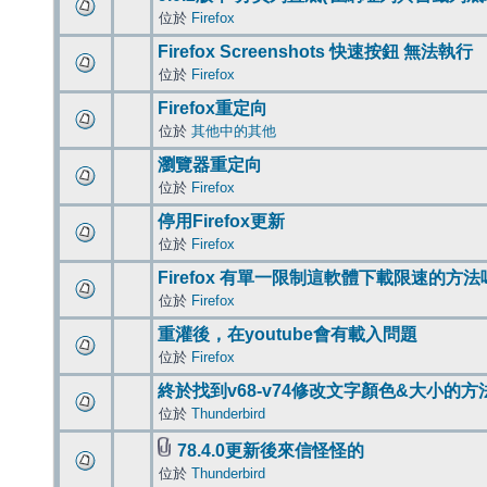
位於
Firefox
Firefox Screenshots 快速按鈕 無法執行
位於
Firefox
Firefox重定向
位於
其他中的其他
瀏覽器重定向
位於
Firefox
停用Firefox更新
位於
Firefox
Firefox 有單一限制這軟體下載限速的方法
位於
Firefox
重灌後，在youtube會有載入問題
位於
Firefox
終於找到v68-v74修改文字顏色&大小的方
位於
Thunderbird
78.4.0更新後來信怪怪的
位於
Thunderbird