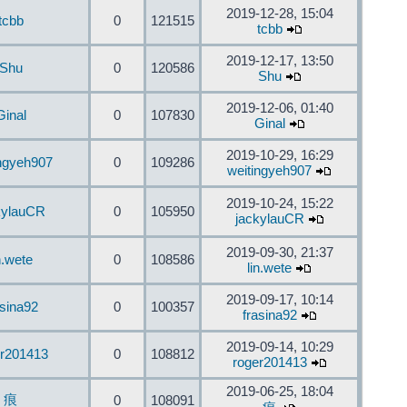
2019-12-28, 15:04
tcbb
0
121515
tcbb
2019-12-17, 13:50
Shu
0
120586
Shu
2019-12-06, 01:40
Ginal
0
107830
Ginal
2019-10-29, 16:29
ingyeh907
0
109286
weitingyeh907
2019-10-24, 15:22
kylauCR
0
105950
jackylauCR
2019-09-30, 21:37
n.wete
0
108586
lin.wete
2019-09-17, 10:14
asina92
0
100357
frasina92
2019-09-14, 10:29
er201413
0
108812
roger201413
2019-06-25, 18:04
痕
0
108091