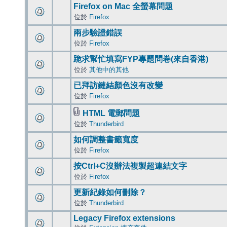
Firefox on Mac 全螢幕問題
位於
Firefox
兩步驗證錯誤
位於
Firefox
跪求幫忙填寫FYP專題問卷(來自香港)
位於
其他中的其他
已拜訪鏈結顏色沒有改變
位於
Firefox
HTML 電郵問題
位於
Thunderbird
如何調整書籤寬度
位於
Firefox
按Ctrl+C沒辦法複製超連結文字
位於
Firefox
更新紀錄如何刪除？
位於
Thunderbird
Legacy Firefox extensions