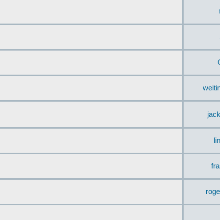
weit
jac
li
fr
rog