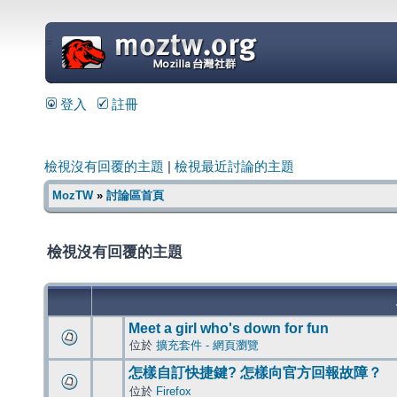
=
登入
註冊
檢視沒有回覆的主題
|
檢視最近討論的主題
MozTW
»
討論區首頁
檢視沒有回覆的主題
Meet a girl who's down for fun
位於
擴充套件 - 網頁瀏覽
怎樣自訂快捷鍵? 怎樣向官方回報故障？
位於
Firefox