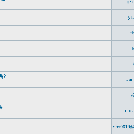
gzc
y1
H
H
嗎?
Jun
法
rubc
spa0619@