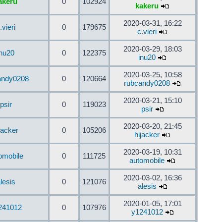
akeru
0
102924
kakeru
2020-03-31, 16:22
.vieri
0
179675
c.vieri
2020-03-29, 18:03
inu20
0
122375
inu20
2020-03-25, 10:58
andy0208
0
120664
rubcandy0208
2020-03-21, 15:10
psir
0
119023
psir
2020-03-20, 21:45
jacker
0
105206
hijacker
2020-03-19, 10:31
omobile
0
111725
automobile
2020-03-02, 16:36
lesis
0
121076
alesis
2020-01-05, 17:01
241012
0
107976
y1241012