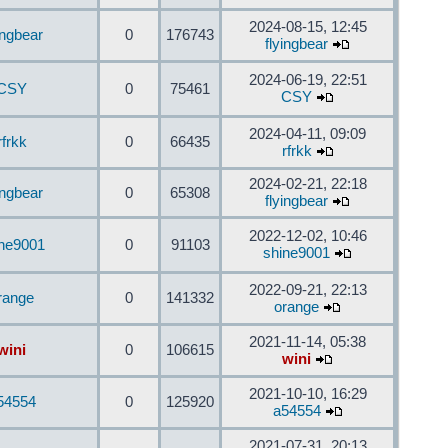
2024-08-15, 12:45
ingbear
0
176743
flyingbear
2024-06-19, 22:51
CSY
0
75461
CSY
2024-04-11, 09:09
rfrkk
0
66435
rfrkk
2024-02-21, 22:18
ingbear
0
65308
flyingbear
2022-12-02, 10:46
ine9001
0
91103
shine9001
2022-09-21, 22:13
range
0
141332
orange
2021-11-14, 05:38
wini
0
106615
wini
2021-10-10, 16:29
54554
0
125920
a54554
2021-07-31, 20:13