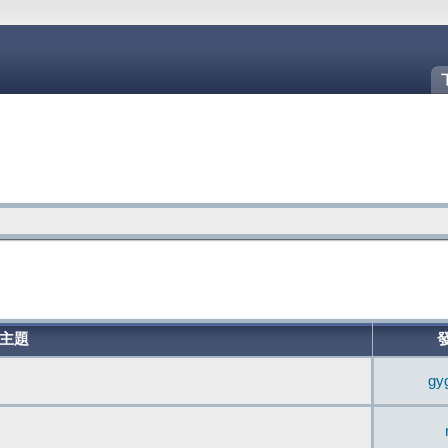
主題
gy