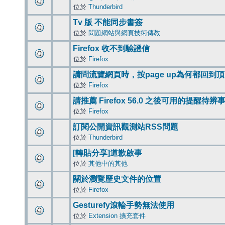
位於
Thunderbird
Tv 版 不能同步書簽
位於
問題網站與網頁技術傳教
Firefox 收不到驗證信
位於
Firefox
請問流覽網頁時，按page up為何都回到
位於
Firefox
請推薦 Firefox 56.0 之後可用的提醒待
位於
Firefox
訂閱公開資訊觀測站RSS問題
位於
Thunderbird
[轉貼分享]道歉啟事
位於
其他中的其他
關於瀏覽歷史文件的位置
位於
Firefox
Gesturefy滾輪手勢無法使用
位於
Extension 擴充套件