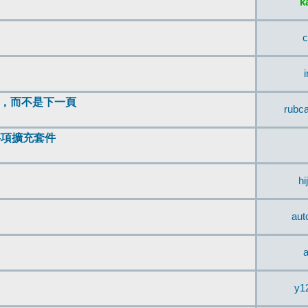
k
c
頂，而不是下一頁
rubc
辨事項擴充套件
hi
aut
a
y1