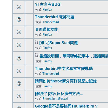
YT留言有BUG
位於
Firefox
Thunderbird 電郵問題
位於
Thunderbird
桌面通知功能
位於
Firefox
[求助]Super Start問題
位於
Firefox
書籤說明欄，等同聯絡記事本，建議回
位於
Firefox
Thunderbird中文名稱常常變亂碼
位於
Thunderbird
請問如何firefox新分頁打開歷史記錄
位於
Firefox
[解決了]求反反反廣告方法...
位於
Extension 擴充套件
Google是不是要搞死Thunderbird？