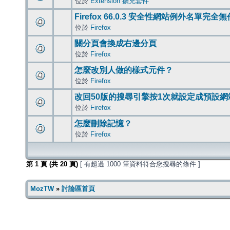
位於
Extension 擴充套件
Firefox 66.0.3 安全性網站例外名單完全
位於
Firefox
關分頁會換成右邊分頁
位於
Firefox
怎麼改別人做的樣式元件？
位於
Firefox
改回50版的搜尋引擎按1次就設定成預設網
位於
Firefox
怎麼刪除記憶？
位於
Firefox
第
1
頁 (共
20
頁)
[ 有超過 1000 筆資料符合您搜尋的條件 ]
MozTW
»
討論區首頁