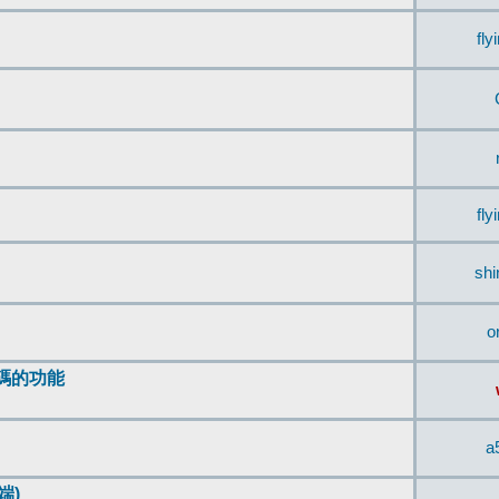
fly
fly
sh
o
編碼的功能
a
端)