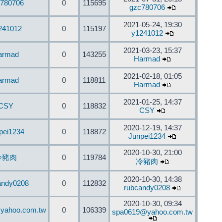
780706
0
115695
gzc780706
2021-05-24, 19:30
241012
0
115197
y1241012
2021-03-23, 15:37
armad
0
143255
Harmad
2021-02-18, 01:05
armad
0
118811
Harmad
2021-01-25, 14:37
CSY
0
118832
CSY
2020-12-19, 14:37
pei1234
0
118872
Junpei1234
2020-10-30, 21:00
冷豬肉
0
119784
冷豬肉
2020-10-30, 14:38
andy0208
0
112832
rubcandy0208
2020-10-30, 09:34
yahoo.com.tw
0
106339
spa0619@yahoo.com.tw