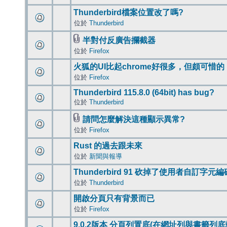
Thunderbird檔案位置改了嗎?
位於
Thunderbird
半對付反廣告攔截器
位於
Firefox
火狐的UI比起chrome好很多，但頗可惜的
位於
Firefox
Thunderbird 115.8.0 (64bit) has bug?
位於
Thunderbird
請問怎麼解決這種顯示異常?
位於
Firefox
Rust 的過去跟未來
位於
新聞與報導
Thunderbird 91 砍掉了使用者自訂字元
位於
Thunderbird
開啟分頁只有背景而已
位於
Firefox
9.0.2版本 分頁列置底(在網址列與書籤列底