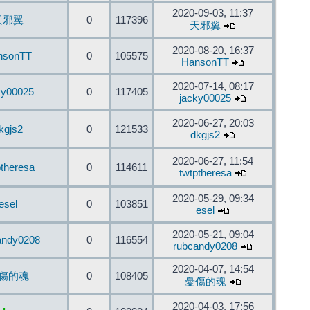
2020-09-03, 11:37
天邪翼
0
117396
天邪翼
2020-08-20, 16:37
nsonTT
0
105575
HansonTT
2020-07-14, 08:17
ky00025
0
117405
jacky00025
2020-06-27, 20:03
kgjs2
0
121533
dkgjs2
2020-06-27, 11:54
ptheresa
0
114611
twtptheresa
2020-05-29, 09:34
esel
0
103851
esel
2020-05-21, 09:04
andy0208
0
116554
rubcandy0208
2020-04-07, 14:54
傷的魂
0
108405
憂傷的魂
2020-04-03, 17:56