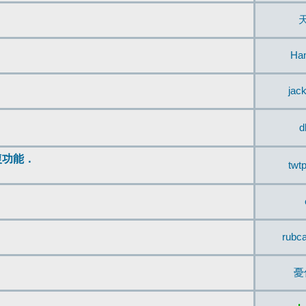
Ha
jac
d
復功能．
twt
rubc
憂