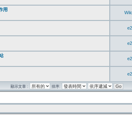
無作用
Wil
e2
e2
站
e2
e2
顯示文章 :
排序: