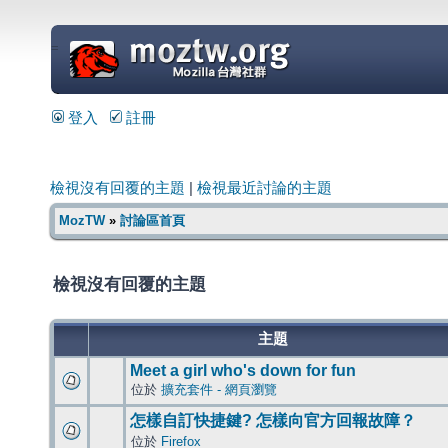
=
登入
註冊
檢視沒有回覆的主題
|
檢視最近討論的主題
MozTW
»
討論區首頁
檢視沒有回覆的主題
主題
Meet a girl who's down for fun
位於
擴充套件 - 網頁瀏覽
怎樣自訂快捷鍵? 怎樣向官方回報故障？
位於
Firefox