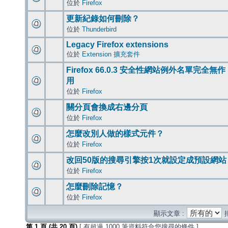
位於
Firefox
更新紀錄如何刪除？
位於
Thunderbird
Legacy Firefox extensions
位於
Extension 擴充套件
Firefox 66.0.3 安全性網站例外名單完全無作
用
位於
Firefox
關分頁會換成右邊分頁
位於
Firefox
怎麼改別人做的樣式元件？
位於
Firefox
改回50版的搜尋引擎按1次就設定成預設網站
位於
Firefox
怎麼刪除記憶？
位於
Firefox
顯示文章 :
第
1
頁 (共
20
頁)
[ 有超過 1000 筆資料符合您搜尋的條件 ]