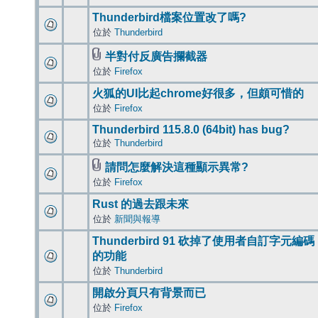
Thunderbird檔案位置改了嗎?
位於
Thunderbird
半對付反廣告攔截器
位於
Firefox
火狐的UI比起chrome好很多，但頗可惜的
位於
Firefox
Thunderbird 115.8.0 (64bit) has bug?
位於
Thunderbird
請問怎麼解決這種顯示異常?
位於
Firefox
Rust 的過去跟未來
位於
新聞與報導
Thunderbird 91 砍掉了使用者自訂字元編碼
的功能
位於
Thunderbird
開啟分頁只有背景而已
位於
Firefox