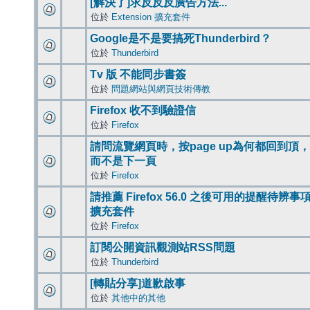
[解決了]求反反反廣告方法...
位於
Extension 擴充套件
Google是不是要搞死Thunderbird？
位於
Thunderbird
Tv 版 不能同步書簽
位於
問題網站與網頁技術傳教
Firefox 收不到驗證信
位於
Firefox
請問流覽網頁時，按page up為何都回到頂，
而不是下一頁
位於
Firefox
請推薦 Firefox 56.0 之後可用的提醒待辨事
擴充套件
位於
Firefox
訂閱公開資訊觀測站RSS問題
位於
Thunderbird
[轉貼分享]道歉啟事
位於
其他中的其他