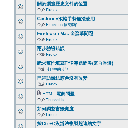
關於瀏覽歷史文件的位置
位於
Firefox
Gesturefy滾輪手勢無法使用
位於
Extension 擴充套件
Firefox on Mac 全螢幕問題
位於
Firefox
兩步驗證錯誤
位於
Firefox
跪求幫忙填寫FYP專題問卷(來自香港)
位於
其他中的其他
已拜訪鏈結顏色沒有改變
位於
Firefox
HTML 電郵問題
位於
Thunderbird
如何調整書籤寬度
位於
Firefox
按Ctrl+C沒辦法複製超連結文字