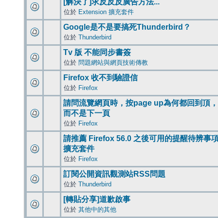
[解決了]求反反反廣告方法...
位於
Extension 擴充套件
Google是不是要搞死Thunderbird？
位於
Thunderbird
Tv 版 不能同步書簽
位於
問題網站與網頁技術傳教
Firefox 收不到驗證信
位於
Firefox
請問流覽網頁時，按page up為何都回到頂，
而不是下一頁
位於
Firefox
請推薦 Firefox 56.0 之後可用的提醒待辨事
擴充套件
位於
Firefox
訂閱公開資訊觀測站RSS問題
位於
Thunderbird
[轉貼分享]道歉啟事
位於
其他中的其他