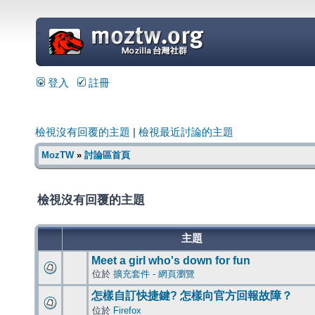
=
登入
註冊
檢視沒有回覆的主題
|
檢視最近討論的主題
MozTW
»
討論區首頁
檢視沒有回覆的主題
主題
Meet a girl who's down for fun
位於
擴充套件 - 網頁瀏覽
怎樣自訂快捷鍵? 怎樣向官方回報故障？
位於
Firefox