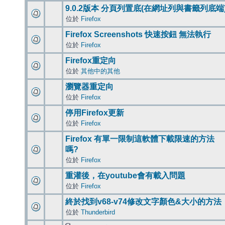
9.0.2版本 分頁列置底(在網址列與書籤列底端
位於
Firefox
Firefox Screenshots 快速按鈕 無法執行
位於
Firefox
Firefox重定向
位於
其他中的其他
瀏覽器重定向
位於
Firefox
停用Firefox更新
位於
Firefox
Firefox 有單一限制這軟體下載限速的方法
嗎?
位於
Firefox
重灌後，在youtube會有載入問題
位於
Firefox
終於找到v68-v74修改文字顏色&大小的方法
位於
Thunderbird