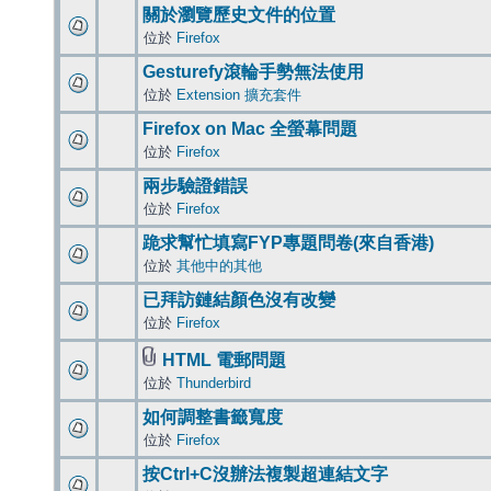
關於瀏覽歷史文件的位置
位於
Firefox
Gesturefy滾輪手勢無法使用
位於
Extension 擴充套件
Firefox on Mac 全螢幕問題
位於
Firefox
兩步驗證錯誤
位於
Firefox
跪求幫忙填寫FYP專題問卷(來自香港)
位於
其他中的其他
已拜訪鏈結顏色沒有改變
位於
Firefox
HTML 電郵問題
位於
Thunderbird
如何調整書籤寬度
位於
Firefox
按Ctrl+C沒辦法複製超連結文字