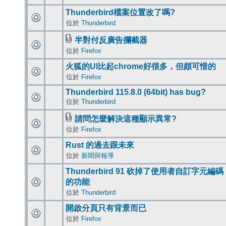
Thunderbird檔案位置改了嗎?
位於
Thunderbird
半對付反廣告攔截器
位於
Firefox
火狐的UI比起chrome好很多，但頗可惜的
位於
Firefox
Thunderbird 115.8.0 (64bit) has bug?
位於
Thunderbird
請問怎麼解決這種顯示異常?
位於
Firefox
Rust 的過去跟未來
位於
新聞與報導
Thunderbird 91 砍掉了使用者自訂字元編碼
的功能
位於
Thunderbird
開啟分頁只有背景而已
位於
Firefox