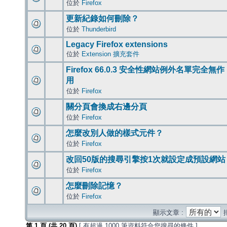
位於
Firefox
更新紀錄如何刪除？
位於
Thunderbird
Legacy Firefox extensions
位於
Extension 擴充套件
Firefox 66.0.3 安全性網站例外名單完全無作
用
位於
Firefox
關分頁會換成右邊分頁
位於
Firefox
怎麼改別人做的樣式元件？
位於
Firefox
改回50版的搜尋引擎按1次就設定成預設網站
位於
Firefox
怎麼刪除記憶？
位於
Firefox
顯示文章 :
第
1
頁 (共
20
頁)
[ 有超過 1000 筆資料符合您搜尋的條件 ]