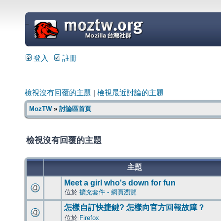
=
登入
註冊
檢視沒有回覆的主題
|
檢視最近討論的主題
MozTW
»
討論區首頁
檢視沒有回覆的主題
主題
Meet a girl who's down for fun
位於
擴充套件 - 網頁瀏覽
怎樣自訂快捷鍵? 怎樣向官方回報故障？
位於
Firefox