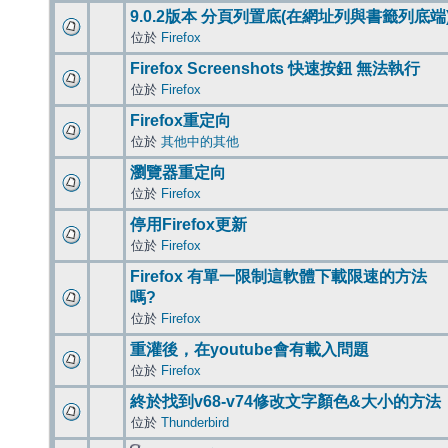
9.0.2版本 分頁列置底(在網址列與書籤列底端
位於
Firefox
Firefox Screenshots 快速按鈕 無法執行
位於
Firefox
Firefox重定向
位於
其他中的其他
瀏覽器重定向
位於
Firefox
停用Firefox更新
位於
Firefox
Firefox 有單一限制這軟體下載限速的方法
嗎?
位於
Firefox
重灌後，在youtube會有載入問題
位於
Firefox
終於找到v68-v74修改文字顏色&大小的方法
位於
Thunderbird