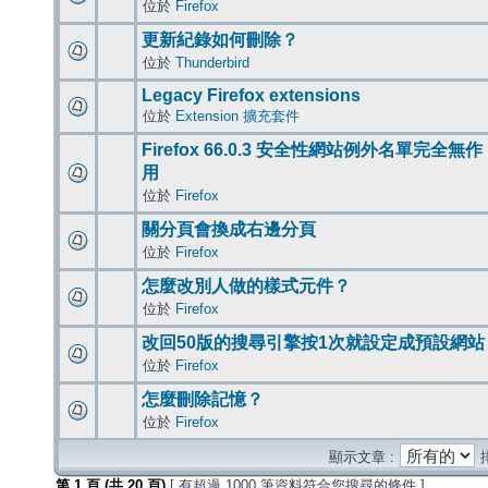
位於
Firefox
更新紀錄如何刪除？
位於
Thunderbird
Legacy Firefox extensions
位於
Extension 擴充套件
Firefox 66.0.3 安全性網站例外名單完全無作
用
位於
Firefox
關分頁會換成右邊分頁
位於
Firefox
怎麼改別人做的樣式元件？
位於
Firefox
改回50版的搜尋引擎按1次就設定成預設網站
位於
Firefox
怎麼刪除記憶？
位於
Firefox
顯示文章 :
第
1
頁 (共
20
頁)
[ 有超過 1000 筆資料符合您搜尋的條件 ]