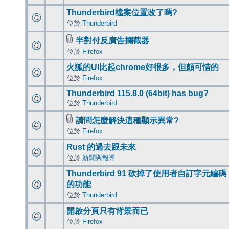
Thunderbird檔案位置改了嗎?
位於
Thunderbird
半對付反廣告攔截器
位於
Firefox
火狐的UI比起chrome好很多，但頗可惜的
位於
Firefox
Thunderbird 115.8.0 (64bit) has bug?
位於
Thunderbird
請問怎麼解決這種顯示異常?
位於
Firefox
Rust 的過去跟未來
位於
新聞與報導
Thunderbird 91 砍掉了使用者自訂字元編碼
的功能
位於
Thunderbird
開啟分頁只有背景而已
位於
Firefox