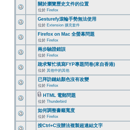
關於瀏覽歷史文件的位置
位於
Firefox
Gesturefy滾輪手勢無法使用
位於
Extension 擴充套件
Firefox on Mac 全螢幕問題
位於
Firefox
兩步驗證錯誤
位於
Firefox
跪求幫忙填寫FYP專題問卷(來自香港)
位於
其他中的其他
已拜訪鏈結顏色沒有改變
位於
Firefox
HTML 電郵問題
位於
Thunderbird
如何調整書籤寬度
位於
Firefox
按Ctrl+C沒辦法複製超連結文字