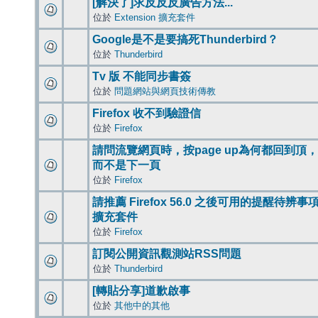
[解決了]求反反反廣告方法...
位於
Extension 擴充套件
Google是不是要搞死Thunderbird？
位於
Thunderbird
Tv 版 不能同步書簽
位於
問題網站與網頁技術傳教
Firefox 收不到驗證信
位於
Firefox
請問流覽網頁時，按page up為何都回到頂，
而不是下一頁
位於
Firefox
請推薦 Firefox 56.0 之後可用的提醒待辨事
擴充套件
位於
Firefox
訂閱公開資訊觀測站RSS問題
位於
Thunderbird
[轉貼分享]道歉啟事
位於
其他中的其他