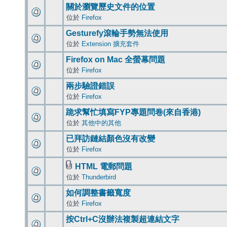
關於瀏覽歷史文件的位置
位於
Firefox
Gesturefy滾輪手勢無法使用
位於
Extension 擴充套件
Firefox on Mac 全螢幕問題
位於
Firefox
兩步驗證錯誤
位於
Firefox
跪求幫忙填寫FYP專題問卷(來自香港)
位於
其他中的其他
已拜訪鏈結顏色沒有改變
位於
Firefox
HTML 電郵問題
位於
Thunderbird
如何調整書籤寬度
位於
Firefox
按Ctrl+C沒辦法複製超連結文字