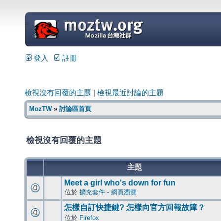
=
登入
註冊
檢視沒有回覆的主題
|
檢視最近討論的主題
MozTW
»
討論區首頁
檢視沒有回覆的主題
主題
Meet a girl who's down for fun
位於
擴充套件 - 網頁瀏覽
怎樣自訂快捷鍵? 怎樣向官方回報故障？
位於
Firefox