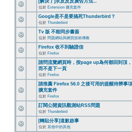
[解決了]求反反反廣告方法...
位於
Extension 擴充套件
Google是不是要搞死Thunderbird？
位於
Thunderbird
Tv 版 不能同步書簽
位於
問題網站與網頁技術傳教
Firefox 收不到驗證信
位於
Firefox
請問流覽網頁時，按page up為何都回到頂，
而不是下一頁
位於
Firefox
請推薦 Firefox 56.0 之後可用的提醒待辨事
擴充套件
位於
Firefox
訂閱公開資訊觀測站RSS問題
位於
Thunderbird
[轉貼分享]道歉啟事
位於
其他中的其他