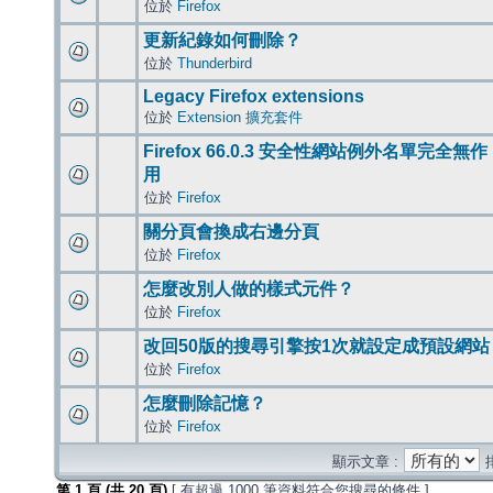
位於
Firefox
更新紀錄如何刪除？
位於
Thunderbird
Legacy Firefox extensions
位於
Extension 擴充套件
Firefox 66.0.3 安全性網站例外名單完全無作
用
位於
Firefox
關分頁會換成右邊分頁
位於
Firefox
怎麼改別人做的樣式元件？
位於
Firefox
改回50版的搜尋引擎按1次就設定成預設網站
位於
Firefox
怎麼刪除記憶？
位於
Firefox
顯示文章 :
第
1
頁 (共
20
頁)
[ 有超過 1000 筆資料符合您搜尋的條件 ]