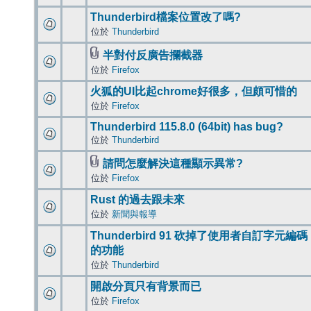
Thunderbird檔案位置改了嗎?
位於
Thunderbird
半對付反廣告攔截器
位於
Firefox
火狐的UI比起chrome好很多，但頗可惜的
位於
Firefox
Thunderbird 115.8.0 (64bit) has bug?
位於
Thunderbird
請問怎麼解決這種顯示異常?
位於
Firefox
Rust 的過去跟未來
位於
新聞與報導
Thunderbird 91 砍掉了使用者自訂字元編碼
的功能
位於
Thunderbird
開啟分頁只有背景而已
位於
Firefox