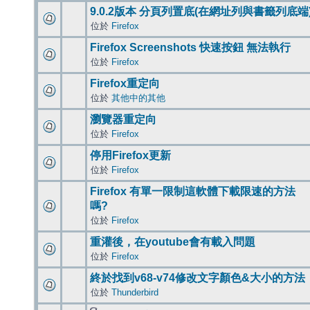
9.0.2版本 分頁列置底(在網址列與書籤列底端
位於
Firefox
Firefox Screenshots 快速按鈕 無法執行
位於
Firefox
Firefox重定向
位於
其他中的其他
瀏覽器重定向
位於
Firefox
停用Firefox更新
位於
Firefox
Firefox 有單一限制這軟體下載限速的方法
嗎?
位於
Firefox
重灌後，在youtube會有載入問題
位於
Firefox
終於找到v68-v74修改文字顏色&大小的方法
位於
Thunderbird