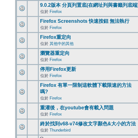
9.0.2版本 分頁列置底(在網址列與書籤列底端
位於
Firefox
Firefox Screenshots 快速按鈕 無法執行
位於
Firefox
Firefox重定向
位於
其他中的其他
瀏覽器重定向
位於
Firefox
停用Firefox更新
位於
Firefox
Firefox 有單一限制這軟體下載限速的方法
嗎?
位於
Firefox
重灌後，在youtube會有載入問題
位於
Firefox
終於找到v68-v74修改文字顏色&大小的方法
位於
Thunderbird