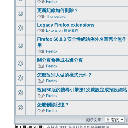
位於
Firefox
更新紀錄如何刪除？
位於
Thunderbird
Legacy Firefox extensions
位於
Extension 擴充套件
Firefox 66.0.3 安全性網站例外名單完全無作
用
位於
Firefox
關分頁會換成右邊分頁
位於
Firefox
怎麼改別人做的樣式元件？
位於
Firefox
改回50版的搜尋引擎按1次就設定成預設網站
位於
Firefox
怎麼刪除記憶？
位於
Firefox
顯示文章 :
第
1
頁 (共
20
頁)
[ 有超過 1000 筆資料符合您搜尋的條件 ]