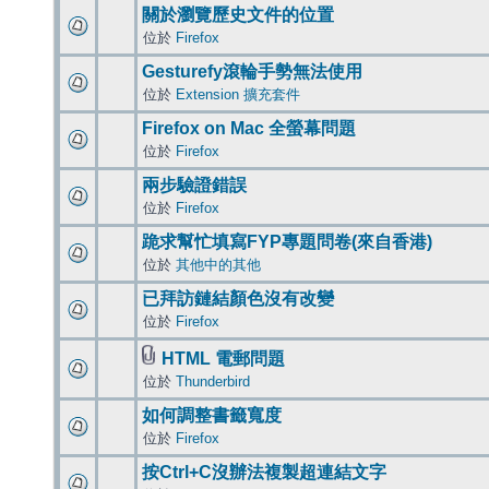
關於瀏覽歷史文件的位置
位於
Firefox
Gesturefy滾輪手勢無法使用
位於
Extension 擴充套件
Firefox on Mac 全螢幕問題
位於
Firefox
兩步驗證錯誤
位於
Firefox
跪求幫忙填寫FYP專題問卷(來自香港)
位於
其他中的其他
已拜訪鏈結顏色沒有改變
位於
Firefox
HTML 電郵問題
位於
Thunderbird
如何調整書籤寬度
位於
Firefox
按Ctrl+C沒辦法複製超連結文字