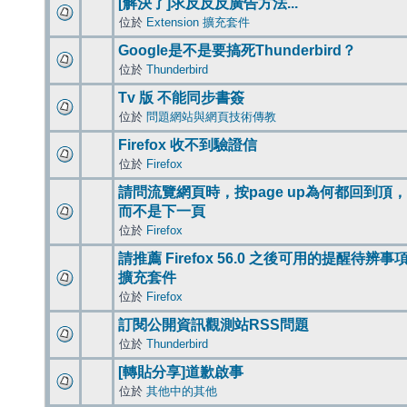
[解決了]求反反反廣告方法...
位於
Extension 擴充套件
Google是不是要搞死Thunderbird？
位於
Thunderbird
Tv 版 不能同步書簽
位於
問題網站與網頁技術傳教
Firefox 收不到驗證信
位於
Firefox
請問流覽網頁時，按page up為何都回到頂，
而不是下一頁
位於
Firefox
請推薦 Firefox 56.0 之後可用的提醒待辨事
擴充套件
位於
Firefox
訂閱公開資訊觀測站RSS問題
位於
Thunderbird
[轉貼分享]道歉啟事
位於
其他中的其他