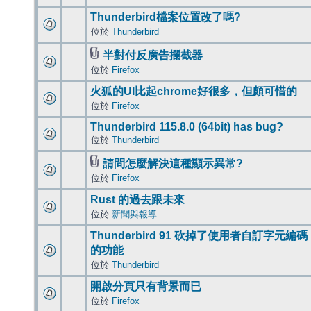
Thunderbird檔案位置改了嗎?
位於
Thunderbird
半對付反廣告攔截器
位於
Firefox
火狐的UI比起chrome好很多，但頗可惜的
位於
Firefox
Thunderbird 115.8.0 (64bit) has bug?
位於
Thunderbird
請問怎麼解決這種顯示異常?
位於
Firefox
Rust 的過去跟未來
位於
新聞與報導
Thunderbird 91 砍掉了使用者自訂字元編碼
的功能
位於
Thunderbird
開啟分頁只有背景而已
位於
Firefox