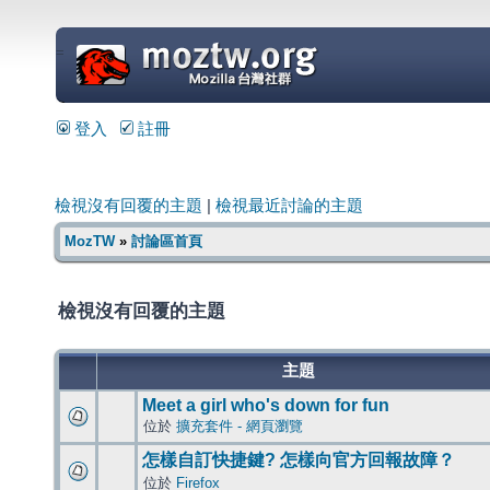
=
登入
註冊
檢視沒有回覆的主題
|
檢視最近討論的主題
MozTW
»
討論區首頁
檢視沒有回覆的主題
主題
Meet a girl who's down for fun
位於
擴充套件 - 網頁瀏覽
怎樣自訂快捷鍵? 怎樣向官方回報故障？
位於
Firefox