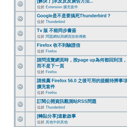
[解決了]求反反反廣告方法...
位於
Extension 擴充套件
Google是不是要搞死Thunderbird？
位於
Thunderbird
Tv 版 不能同步書簽
位於
問題網站與網頁技術傳教
Firefox 收不到驗證信
位於
Firefox
請問流覽網頁時，按page up為何都回到頂，
而不是下一頁
位於
Firefox
請推薦 Firefox 56.0 之後可用的提醒待辨事
擴充套件
位於
Firefox
訂閱公開資訊觀測站RSS問題
位於
Thunderbird
[轉貼分享]道歉啟事
位於
其他中的其他