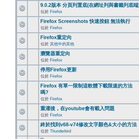
9.0.2版本 分頁列置底(在網址列與書籤列底端
位於
Firefox
Firefox Screenshots 快速按鈕 無法執行
位於
Firefox
Firefox重定向
位於
其他中的其他
瀏覽器重定向
位於
Firefox
停用Firefox更新
位於
Firefox
Firefox 有單一限制這軟體下載限速的方法
嗎?
位於
Firefox
重灌後，在youtube會有載入問題
位於
Firefox
終於找到v68-v74修改文字顏色&大小的方法
位於
Thunderbird