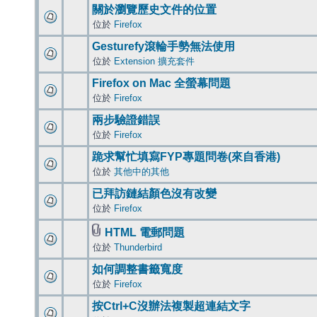
關於瀏覽歷史文件的位置
位於
Firefox
Gesturefy滾輪手勢無法使用
位於
Extension 擴充套件
Firefox on Mac 全螢幕問題
位於
Firefox
兩步驗證錯誤
位於
Firefox
跪求幫忙填寫FYP專題問卷(來自香港)
位於
其他中的其他
已拜訪鏈結顏色沒有改變
位於
Firefox
HTML 電郵問題
位於
Thunderbird
如何調整書籤寬度
位於
Firefox
按Ctrl+C沒辦法複製超連結文字