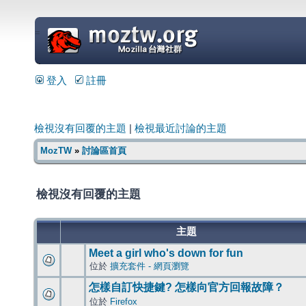
=
登入
註冊
檢視沒有回覆的主題
|
檢視最近討論的主題
MozTW
»
討論區首頁
檢視沒有回覆的主題
主題
Meet a girl who's down for fun
位於
擴充套件 - 網頁瀏覽
怎樣自訂快捷鍵? 怎樣向官方回報故障？
位於
Firefox