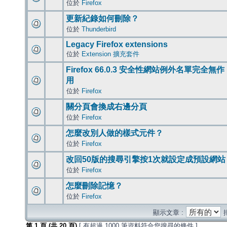
位於
Firefox
更新紀錄如何刪除？
位於
Thunderbird
Legacy Firefox extensions
位於
Extension 擴充套件
Firefox 66.0.3 安全性網站例外名單完全無作
用
位於
Firefox
關分頁會換成右邊分頁
位於
Firefox
怎麼改別人做的樣式元件？
位於
Firefox
改回50版的搜尋引擎按1次就設定成預設網站
位於
Firefox
怎麼刪除記憶？
位於
Firefox
顯示文章 :
第
1
頁 (共
20
頁)
[ 有超過 1000 筆資料符合您搜尋的條件 ]