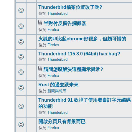
Thunderbird檔案位置改了嗎?
位於
Thunderbird
半對付反廣告攔截器
位於
Firefox
火狐的UI比起chrome好很多，但頗可惜的
位於
Firefox
Thunderbird 115.8.0 (64bit) has bug?
位於
Thunderbird
請問怎麼解決這種顯示異常?
位於
Firefox
Rust 的過去跟未來
位於
新聞與報導
Thunderbird 91 砍掉了使用者自訂字元編碼
的功能
位於
Thunderbird
開啟分頁只有背景而已
位於
Firefox