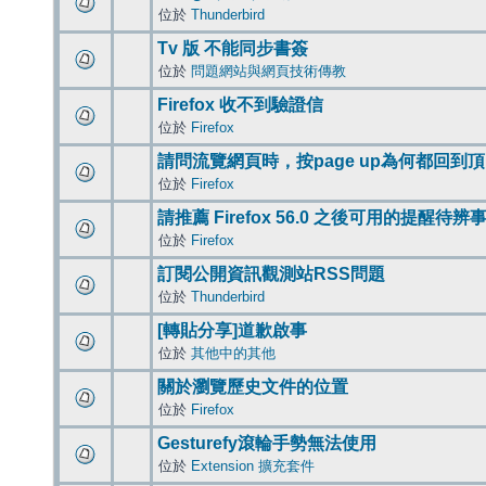
位於
Thunderbird
Tv 版 不能同步書簽
位於
問題網站與網頁技術傳教
Firefox 收不到驗證信
位於
Firefox
請問流覽網頁時，按page up為何都回到
位於
Firefox
請推薦 Firefox 56.0 之後可用的提醒待
位於
Firefox
訂閱公開資訊觀測站RSS問題
位於
Thunderbird
[轉貼分享]道歉啟事
位於
其他中的其他
關於瀏覽歷史文件的位置
位於
Firefox
Gesturefy滾輪手勢無法使用
位於
Extension 擴充套件