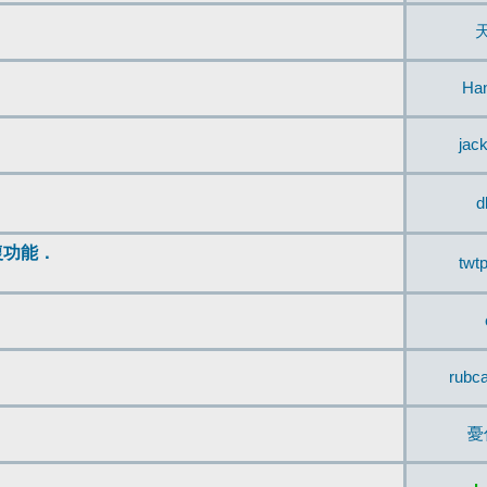
Ha
jac
d
復功能．
twt
rubc
憂