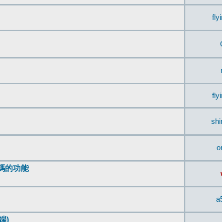
fly
fly
sh
o
編碼的功能
a
端)