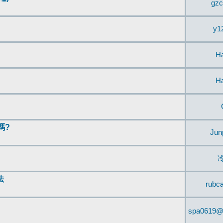
gzc
y1
H
H
嗎?
Jun
法
rubc
spa0619@