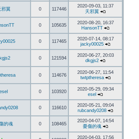
2020-09-03, 11:37
天邪翼
0
117446
天邪翼
2020-08-20, 16:37
nsonTT
0
105635
HansonTT
2020-07-14, 08:17
ky00025
0
117465
jacky00025
2020-06-27, 20:03
kgjs2
0
121594
dkgjs2
2020-06-27, 11:54
ptheresa
0
114676
twtptheresa
2020-05-29, 09:34
esel
0
103920
esel
2020-05-21, 09:04
andy0208
0
116610
rubcandy0208
2020-04-07, 14:54
傷的魂
0
108465
憂傷的魂
2020-04-03, 17:56