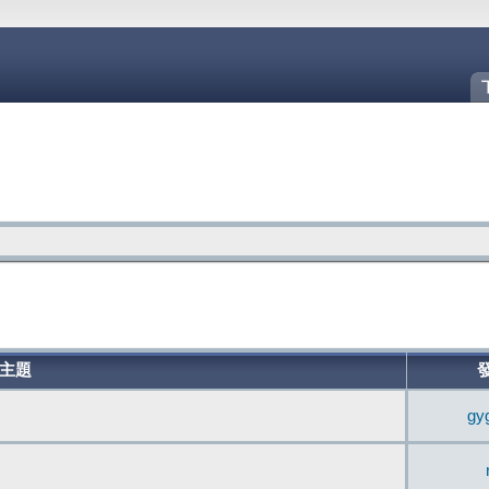
主題
gy