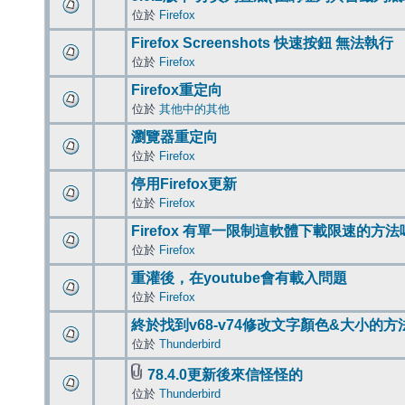
位於
Firefox
Firefox Screenshots 快速按鈕 無法執行
位於
Firefox
Firefox重定向
位於
其他中的其他
瀏覽器重定向
位於
Firefox
停用Firefox更新
位於
Firefox
Firefox 有單一限制這軟體下載限速的方法
位於
Firefox
重灌後，在youtube會有載入問題
位於
Firefox
終於找到v68-v74修改文字顏色&大小的方
位於
Thunderbird
78.4.0更新後來信怪怪的
位於
Thunderbird