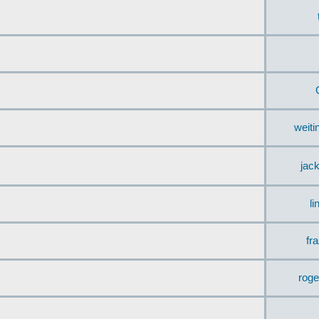
weit
jac
li
fr
rog