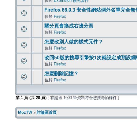
位於
Extension 擴充套件
Firefox 66.0.3 安全性網站例外名單完全
位於
Firefox
關分頁會換成右邊分頁
位於
Firefox
怎麼改別人做的樣式元件？
位於
Firefox
改回50版的搜尋引擎按1次就設定成預設網
位於
Firefox
怎麼刪除記憶？
位於
Firefox
第
1
頁 (共
20
頁)
[ 有超過 1000 筆資料符合您搜尋的條件 ]
MozTW
»
討論區首頁