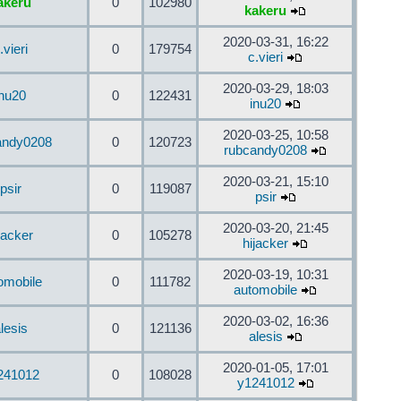
akeru
0
102980
kakeru
2020-03-31, 16:22
.vieri
0
179754
c.vieri
2020-03-29, 18:03
inu20
0
122431
inu20
2020-03-25, 10:58
andy0208
0
120723
rubcandy0208
2020-03-21, 15:10
psir
0
119087
psir
2020-03-20, 21:45
jacker
0
105278
hijacker
2020-03-19, 10:31
omobile
0
111782
automobile
2020-03-02, 16:36
lesis
0
121136
alesis
2020-01-05, 17:01
241012
0
108028
y1241012