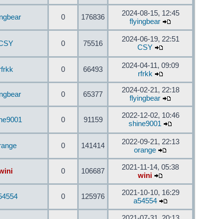
2024-08-15, 12:45
ingbear
0
176836
flyingbear
2024-06-19, 22:51
CSY
0
75516
CSY
2024-04-11, 09:09
rfrkk
0
66493
rfrkk
2024-02-21, 22:18
ingbear
0
65377
flyingbear
2022-12-02, 10:46
ine9001
0
91159
shine9001
2022-09-21, 22:13
range
0
141414
orange
2021-11-14, 05:38
wini
0
106687
wini
2021-10-10, 16:29
54554
0
125976
a54554
2021-07-31, 20:13