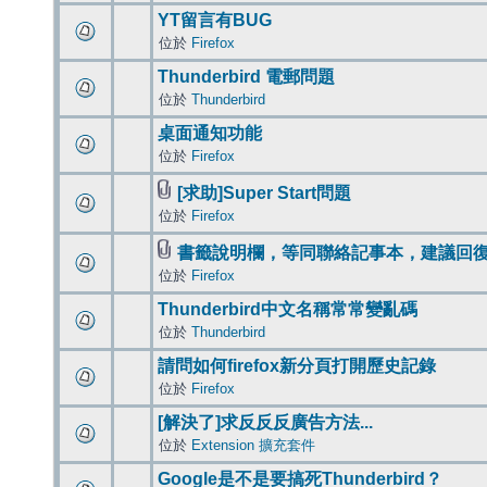
YT留言有BUG
位於
Firefox
Thunderbird 電郵問題
位於
Thunderbird
桌面通知功能
位於
Firefox
[求助]Super Start問題
位於
Firefox
書籤說明欄，等同聯絡記事本，建議回
位於
Firefox
Thunderbird中文名稱常常變亂碼
位於
Thunderbird
請問如何firefox新分頁打開歷史記錄
位於
Firefox
[解決了]求反反反廣告方法...
位於
Extension 擴充套件
Google是不是要搞死Thunderbird？