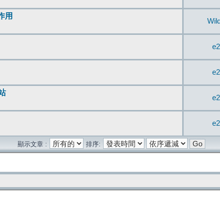
無作用
Wil
e2
e2
站
e2
e2
顯示文章 :
排序: