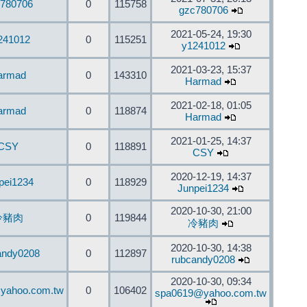
780706
0
115758
gzc780706
2021-05-24, 19:30
241012
0
115251
y1241012
2021-03-23, 15:37
armad
0
143310
Harmad
2021-02-18, 01:05
armad
0
118874
Harmad
2021-01-25, 14:37
CSY
0
118891
CSY
2020-12-19, 14:37
pei1234
0
118929
Junpei1234
2020-10-30, 21:00
冷豬肉
0
119844
冷豬肉
2020-10-30, 14:38
andy0208
0
112897
rubcandy0208
2020-10-30, 09:34
yahoo.com.tw
0
106402
spa0619@yahoo.com.tw