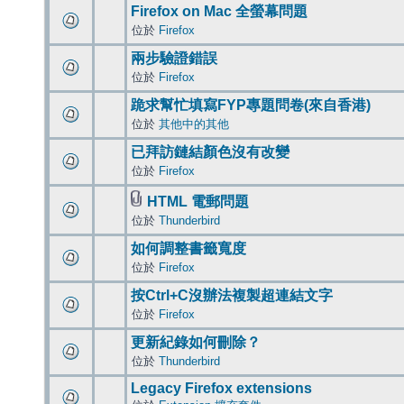
Firefox on Mac 全螢幕問題
位於
Firefox
兩步驗證錯誤
位於
Firefox
跪求幫忙填寫FYP專題問卷(來自香港)
位於
其他中的其他
已拜訪鏈結顏色沒有改變
位於
Firefox
HTML 電郵問題
位於
Thunderbird
如何調整書籤寬度
位於
Firefox
按Ctrl+C沒辦法複製超連結文字
位於
Firefox
更新紀錄如何刪除？
位於
Thunderbird
Legacy Firefox extensions