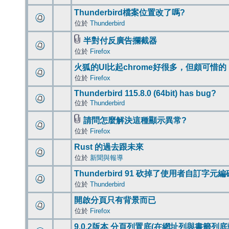
Thunderbird檔案位置改了嗎?
位於
Thunderbird
半對付反廣告攔截器
位於
Firefox
火狐的UI比起chrome好很多，但頗可惜的
位於
Firefox
Thunderbird 115.8.0 (64bit) has bug?
位於
Thunderbird
請問怎麼解決這種顯示異常?
位於
Firefox
Rust 的過去跟未來
位於
新聞與報導
Thunderbird 91 砍掉了使用者自訂字元
位於
Thunderbird
開啟分頁只有背景而已
位於
Firefox
9.0.2版本 分頁列置底(在網址列與書籤列底