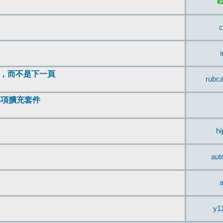
k
c
頂，而不是下一頁
rubc
辨事項擴充套件
hi
aut
a
y1