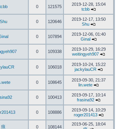
2019-12-28, 15:04
tcbb
0
121575
tcbb
2019-12-17, 13:50
Shu
0
120646
Shu
2019-12-06, 01:40
Ginal
0
107894
Ginal
2019-10-29, 16:29
ingyeh907
0
109338
weitingyeh907
2019-10-24, 15:22
kylauCR
0
106018
jackylauCR
2019-09-30, 21:37
n.wete
0
108645
lin.wete
2019-09-17, 10:14
asina92
0
100413
frasina92
2019-09-14, 10:29
er201413
0
108886
roger201413
2019-06-25, 18:04
痕
0
108144