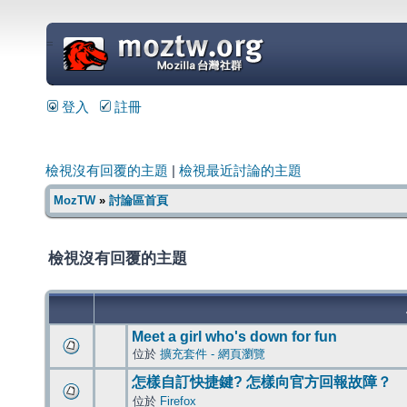
=
登入
註冊
檢視沒有回覆的主題
|
檢視最近討論的主題
MozTW
»
討論區首頁
檢視沒有回覆的主題
Meet a girl who's down for fun
位於
擴充套件 - 網頁瀏覽
怎樣自訂快捷鍵? 怎樣向官方回報故障？
位於
Firefox