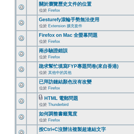
關於瀏覽歷史文件的位置
位於
Firefox
Gesturefy滾輪手勢無法使用
位於
Extension 擴充套件
Firefox on Mac 全螢幕問題
位於
Firefox
兩步驗證錯誤
位於
Firefox
跪求幫忙填寫FYP專題問卷(來自香港)
位於
其他中的其他
已拜訪鏈結顏色沒有改變
位於
Firefox
HTML 電郵問題
位於
Thunderbird
如何調整書籤寬度
位於
Firefox
按Ctrl+C沒辦法複製超連結文字