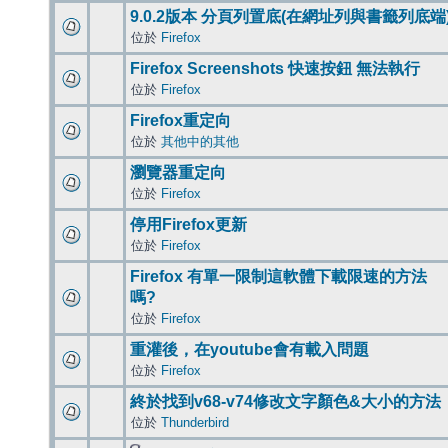
9.0.2版本 分頁列置底(在網址列與書籤列底端
位於
Firefox
Firefox Screenshots 快速按鈕 無法執行
位於
Firefox
Firefox重定向
位於
其他中的其他
瀏覽器重定向
位於
Firefox
停用Firefox更新
位於
Firefox
Firefox 有單一限制這軟體下載限速的方法
嗎?
位於
Firefox
重灌後，在youtube會有載入問題
位於
Firefox
終於找到v68-v74修改文字顏色&大小的方法
位於
Thunderbird