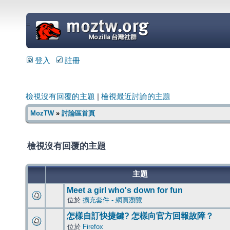
=
登入
註冊
檢視沒有回覆的主題
|
檢視最近討論的主題
MozTW
»
討論區首頁
檢視沒有回覆的主題
主題
Meet a girl who's down for fun
位於
擴充套件 - 網頁瀏覽
怎樣自訂快捷鍵? 怎樣向官方回報故障？
位於
Firefox