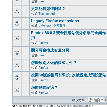
位於
Firefox
更新紀錄如何刪除？
位於
Thunderbird
Legacy Firefox extensions
位於
Extension 擴充套件
Firefox 66.0.3 安全性網站例外名單完全無作
用
位於
Firefox
關分頁會換成右邊分頁
位於
Firefox
怎麼改別人做的樣式元件？
位於
Firefox
改回50版的搜尋引擎按1次就設定成預設網站
位於
Firefox
怎麼刪除記憶？
位於
Firefox
顯示文章 :
第
1
頁 (共
20
頁)
[ 有超過 1000 筆資料符合您搜尋的條件 ]