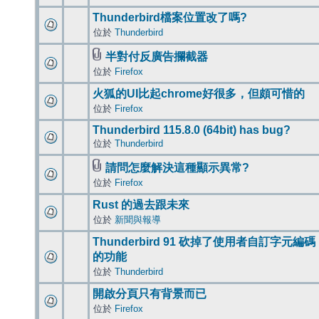
Thunderbird檔案位置改了嗎?
位於
Thunderbird
半對付反廣告攔截器
位於
Firefox
火狐的UI比起chrome好很多，但頗可惜的
位於
Firefox
Thunderbird 115.8.0 (64bit) has bug?
位於
Thunderbird
請問怎麼解決這種顯示異常?
位於
Firefox
Rust 的過去跟未來
位於
新聞與報導
Thunderbird 91 砍掉了使用者自訂字元編碼
的功能
位於
Thunderbird
開啟分頁只有背景而已
位於
Firefox