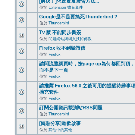
[解決了]求反反反廣告方法...
位於
Extension 擴充套件
Google是不是要搞死Thunderbird？
位於
Thunderbird
Tv 版 不能同步書簽
位於
問題網站與網頁技術傳教
Firefox 收不到驗證信
位於
Firefox
請問流覽網頁時，按page up為何都回到頂，
而不是下一頁
位於
Firefox
請推薦 Firefox 56.0 之後可用的提醒待辨事
擴充套件
位於
Firefox
訂閱公開資訊觀測站RSS問題
位於
Thunderbird
[轉貼分享]道歉啟事
位於
其他中的其他