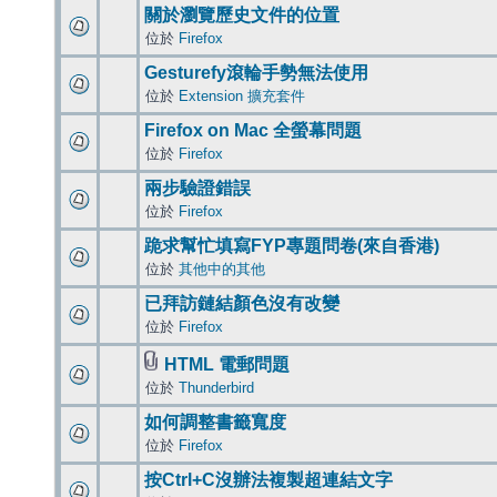
關於瀏覽歷史文件的位置
位於
Firefox
Gesturefy滾輪手勢無法使用
位於
Extension 擴充套件
Firefox on Mac 全螢幕問題
位於
Firefox
兩步驗證錯誤
位於
Firefox
跪求幫忙填寫FYP專題問卷(來自香港)
位於
其他中的其他
已拜訪鏈結顏色沒有改變
位於
Firefox
HTML 電郵問題
位於
Thunderbird
如何調整書籤寬度
位於
Firefox
按Ctrl+C沒辦法複製超連結文字