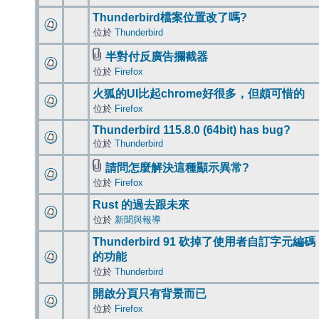
Thunderbird檔案位置改了嗎?
位於
Thunderbird
半對付反廣告攔截器
位於
Firefox
火狐的UI比起chrome好很多，但頗可惜的
位於
Firefox
Thunderbird 115.8.0 (64bit) has bug?
位於
Thunderbird
請問怎麼解決這種顯示異常?
位於
Firefox
Rust 的過去跟未來
位於
新聞與報導
Thunderbird 91 砍掉了使用者自訂字元編碼
的功能
位於
Thunderbird
開啟分頁只有背景而已
位於
Firefox