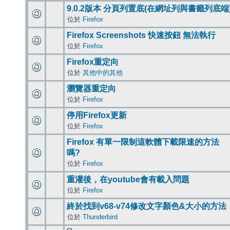
9.0.2版本 分頁列置底(在網址列與書籤列底端
位於
Firefox
Firefox Screenshots 快速按鈕 無法執行
位於
Firefox
Firefox重定向
位於
其他中的其他
瀏覽器重定向
位於
Firefox
停用Firefox更新
位於
Firefox
Firefox 有單一限制這軟體下載限速的方法
嗎?
位於
Firefox
重灌後，在youtube會有載入問題
位於
Firefox
終於找到v68-v74修改文字顏色&大小的方法
位於
Thunderbird