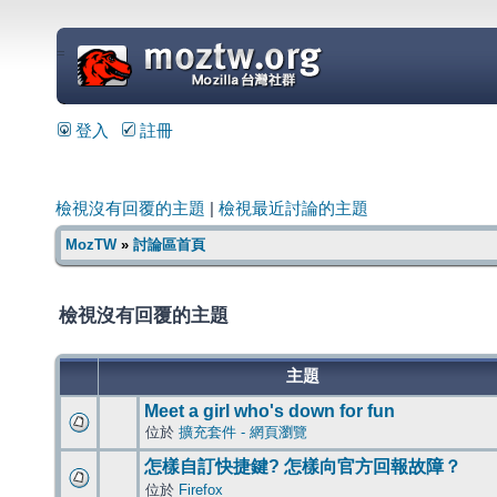
=
登入
註冊
檢視沒有回覆的主題
|
檢視最近討論的主題
MozTW
»
討論區首頁
檢視沒有回覆的主題
主題
Meet a girl who's down for fun
位於
擴充套件 - 網頁瀏覽
怎樣自訂快捷鍵? 怎樣向官方回報故障？
位於
Firefox