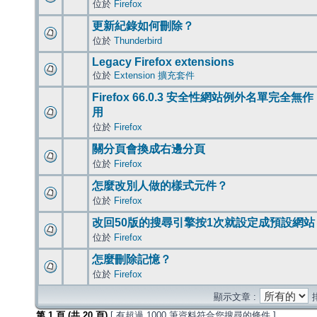
位於
Firefox
更新紀錄如何刪除？
位於
Thunderbird
Legacy Firefox extensions
位於
Extension 擴充套件
Firefox 66.0.3 安全性網站例外名單完全無作
用
位於
Firefox
關分頁會換成右邊分頁
位於
Firefox
怎麼改別人做的樣式元件？
位於
Firefox
改回50版的搜尋引擎按1次就設定成預設網站
位於
Firefox
怎麼刪除記憶？
位於
Firefox
顯示文章 :
第
1
頁 (共
20
頁)
[ 有超過 1000 筆資料符合您搜尋的條件 ]