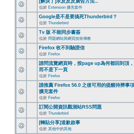
[解決了]求反反反廣告方法...
位於
Extension 擴充套件
Google是不是要搞死Thunderbird？
位於
Thunderbird
Tv 版 不能同步書簽
位於
問題網站與網頁技術傳教
Firefox 收不到驗證信
位於
Firefox
請問流覽網頁時，按page up為何都回到頂，
而不是下一頁
位於
Firefox
請推薦 Firefox 56.0 之後可用的提醒待辨事
擴充套件
位於
Firefox
訂閱公開資訊觀測站RSS問題
位於
Thunderbird
[轉貼分享]道歉啟事
位於
其他中的其他