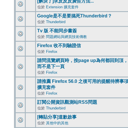
[解決了]求反反反廣告方法...
位於
Extension 擴充套件
Google是不是要搞死Thunderbird？
位於
Thunderbird
Tv 版 不能同步書簽
位於
問題網站與網頁技術傳教
Firefox 收不到驗證信
位於
Firefox
請問流覽網頁時，按page up為何都回到頂，
而不是下一頁
位於
Firefox
請推薦 Firefox 56.0 之後可用的提醒待辨事
擴充套件
位於
Firefox
訂閱公開資訊觀測站RSS問題
位於
Thunderbird
[轉貼分享]道歉啟事
位於
其他中的其他