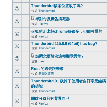
Thunderbird檔案位置改了嗎?
位於
Thunderbird
半對付反廣告攔截器
位於
Firefox
火狐的UI比起chrome好很多，但頗可惜的
位於
Firefox
Thunderbird 115.8.0 (64bit) has bug?
位於
Thunderbird
請問怎麼解決這種顯示異常?
位於
Firefox
Rust 的過去跟未來
位於
新聞與報導
Thunderbird 91 砍掉了使用者自訂字元編碼
的功能
位於
Thunderbird
開啟分頁只有背景而已
位於
Firefox