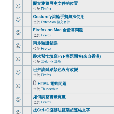
關於瀏覽歷史文件的位置
位於
Firefox
Gesturefy滾輪手勢無法使用
位於
Extension 擴充套件
Firefox on Mac 全螢幕問題
位於
Firefox
兩步驗證錯誤
位於
Firefox
跪求幫忙填寫FYP專題問卷(來自香港)
位於
其他中的其他
已拜訪鏈結顏色沒有改變
位於
Firefox
HTML 電郵問題
位於
Thunderbird
如何調整書籤寬度
位於
Firefox
按Ctrl+C沒辦法複製超連結文字