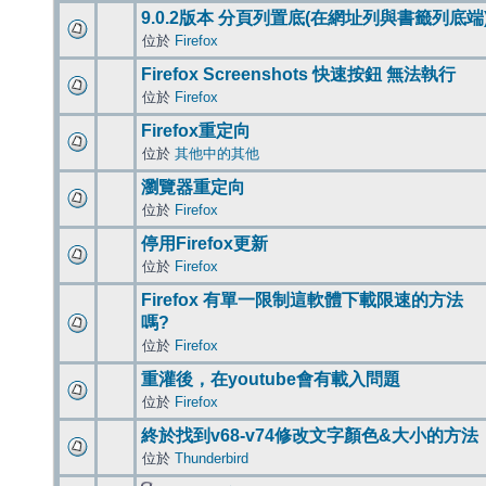
9.0.2版本 分頁列置底(在網址列與書籤列底端
位於
Firefox
Firefox Screenshots 快速按鈕 無法執行
位於
Firefox
Firefox重定向
位於
其他中的其他
瀏覽器重定向
位於
Firefox
停用Firefox更新
位於
Firefox
Firefox 有單一限制這軟體下載限速的方法
嗎?
位於
Firefox
重灌後，在youtube會有載入問題
位於
Firefox
終於找到v68-v74修改文字顏色&大小的方法
位於
Thunderbird