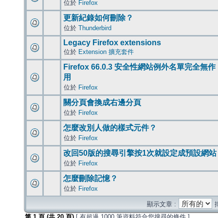
位於
Firefox
更新紀錄如何刪除？
位於
Thunderbird
Legacy Firefox extensions
位於
Extension 擴充套件
Firefox 66.0.3 安全性網站例外名單完全無作
用
位於
Firefox
關分頁會換成右邊分頁
位於
Firefox
怎麼改別人做的樣式元件？
位於
Firefox
改回50版的搜尋引擎按1次就設定成預設網站
位於
Firefox
怎麼刪除記憶？
位於
Firefox
顯示文章 :
第
1
頁 (共
20
頁)
[ 有超過 1000 筆資料符合您搜尋的條件 ]