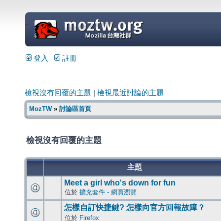
=
登入
註冊
檢視沒有回覆的主題
|
檢視最近討論的主題
MozTW
»
討論區首頁
檢視沒有回覆的主題
主題
Meet a girl who's down for fun
位於
擴充套件 - 網頁瀏覽
怎樣自訂快捷鍵? 怎樣向官方回報故障？
位於
Firefox