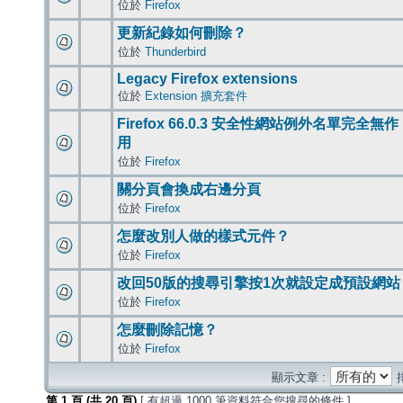
位於
Firefox
更新紀錄如何刪除？
位於
Thunderbird
Legacy Firefox extensions
位於
Extension 擴充套件
Firefox 66.0.3 安全性網站例外名單完全無作
用
位於
Firefox
關分頁會換成右邊分頁
位於
Firefox
怎麼改別人做的樣式元件？
位於
Firefox
改回50版的搜尋引擎按1次就設定成預設網站
位於
Firefox
怎麼刪除記憶？
位於
Firefox
顯示文章 :
第
1
頁 (共
20
頁)
[ 有超過 1000 筆資料符合您搜尋的條件 ]