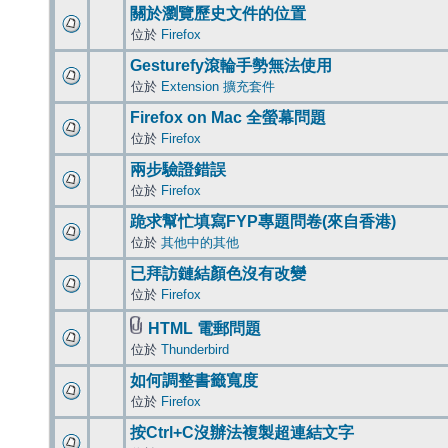
關於瀏覽歷史文件的位置
位於
Firefox
Gesturefy滾輪手勢無法使用
位於
Extension 擴充套件
Firefox on Mac 全螢幕問題
位於
Firefox
兩步驗證錯誤
位於
Firefox
跪求幫忙填寫FYP專題問卷(來自香港)
位於
其他中的其他
已拜訪鏈結顏色沒有改變
位於
Firefox
HTML 電郵問題
位於
Thunderbird
如何調整書籤寬度
位於
Firefox
按Ctrl+C沒辦法複製超連結文字