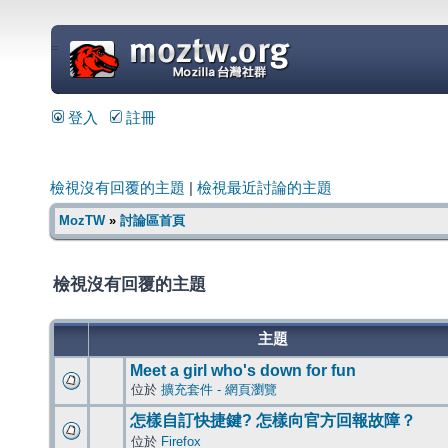
=
登入
註冊
檢視沒有回覆的主題
|
檢視最近討論的主題
MozTW
»
討論區首頁
檢視沒有回覆的主題
主題
Meet a girl who's down for fun
位於
擴充套件 - 網頁瀏覽
怎樣自訂快捷鍵? 怎樣向官方回報故障？
位於
Firefox