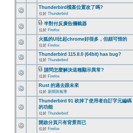
Thunderbird檔案位置改了嗎?
位於
Thunderbird
半對付反廣告攔截器
位於
Firefox
火狐的UI比起chrome好很多，但頗可惜的
位於
Firefox
Thunderbird 115.8.0 (64bit) has bug?
位於
Thunderbird
請問怎麼解決這種顯示異常?
位於
Firefox
Rust 的過去跟未來
位於
新聞與報導
Thunderbird 91 砍掉了使用者自訂字元編碼
的功能
位於
Thunderbird
開啟分頁只有背景而已
位於
Firefox