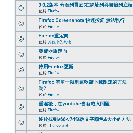
9.0.2版本 分頁列置底(在網址列與書籤列底端
位於
Firefox
Firefox Screenshots 快速按鈕 無法執行
位於
Firefox
Firefox重定向
位於
其他中的其他
瀏覽器重定向
位於
Firefox
停用Firefox更新
位於
Firefox
Firefox 有單一限制這軟體下載限速的方法
嗎?
位於
Firefox
重灌後，在youtube會有載入問題
位於
Firefox
終於找到v68-v74修改文字顏色&大小的方法
位於
Thunderbird