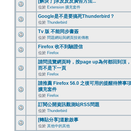
[解決了]求反反反廣告方法...
位於
Extension 擴充套件
Google是不是要搞死Thunderbird？
位於
Thunderbird
Tv 版 不能同步書簽
位於
問題網站與網頁技術傳教
Firefox 收不到驗證信
位於
Firefox
請問流覽網頁時，按page up為何都回到頂，
而不是下一頁
位於
Firefox
請推薦 Firefox 56.0 之後可用的提醒待辨事
擴充套件
位於
Firefox
訂閱公開資訊觀測站RSS問題
位於
Thunderbird
[轉貼分享]道歉啟事
位於
其他中的其他