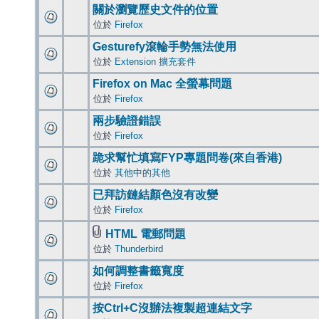
關於瀏覽歷史文件的位置
位於
Firefox
Gesturefy滾輪手勢無法使用
位於
Extension 擴充套件
Firefox on Mac 全螢幕問題
位於
Firefox
兩步驗證錯誤
位於
Firefox
跪求幫忙填寫FYP專題問卷(來自香港)
位於
其他中的其他
已拜訪鏈結顏色沒有改變
位於
Firefox
HTML 電郵問題
位於
Thunderbird
如何調整書籤寬度
位於
Firefox
按Ctrl+C沒辦法複製超連結文字