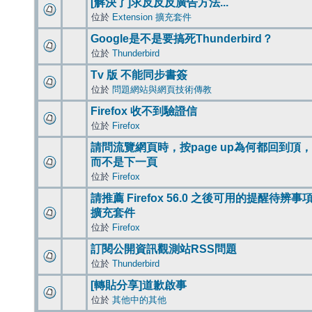
[解決了]求反反反廣告方法...
位於
Extension 擴充套件
Google是不是要搞死Thunderbird？
位於
Thunderbird
Tv 版 不能同步書簽
位於
問題網站與網頁技術傳教
Firefox 收不到驗證信
位於
Firefox
請問流覽網頁時，按page up為何都回到頂，
而不是下一頁
位於
Firefox
請推薦 Firefox 56.0 之後可用的提醒待辨事
擴充套件
位於
Firefox
訂閱公開資訊觀測站RSS問題
位於
Thunderbird
[轉貼分享]道歉啟事
位於
其他中的其他