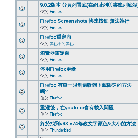
9.0.2版本 分頁列置底(在網址列與書籤列底端
位於
Firefox
Firefox Screenshots 快速按鈕 無法執行
位於
Firefox
Firefox重定向
位於
其他中的其他
瀏覽器重定向
位於
Firefox
停用Firefox更新
位於
Firefox
Firefox 有單一限制這軟體下載限速的方法
嗎?
位於
Firefox
重灌後，在youtube會有載入問題
位於
Firefox
終於找到v68-v74修改文字顏色&大小的方法
位於
Thunderbird