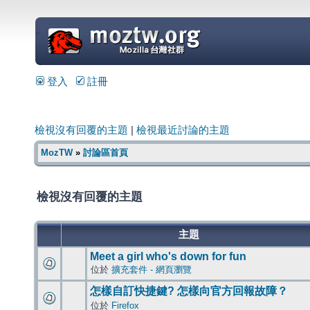
=
登入
註冊
檢視沒有回覆的主題
|
檢視最近討論的主題
MozTW
»
討論區首頁
檢視沒有回覆的主題
主題
Meet a girl who's down for fun
位於
擴充套件 - 網頁瀏覽
怎樣自訂快捷鍵? 怎樣向官方回報故障？
位於
Firefox