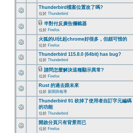
Thunderbird檔案位置改了嗎?
位於
Thunderbird
半對付反廣告攔截器
位於
Firefox
火狐的UI比起chrome好很多，但頗可惜的
位於
Firefox
Thunderbird 115.8.0 (64bit) has bug?
位於
Thunderbird
請問怎麼解決這種顯示異常?
位於
Firefox
Rust 的過去跟未來
位於
新聞與報導
Thunderbird 91 砍掉了使用者自訂字元編碼
的功能
位於
Thunderbird
開啟分頁只有背景而已
位於
Firefox