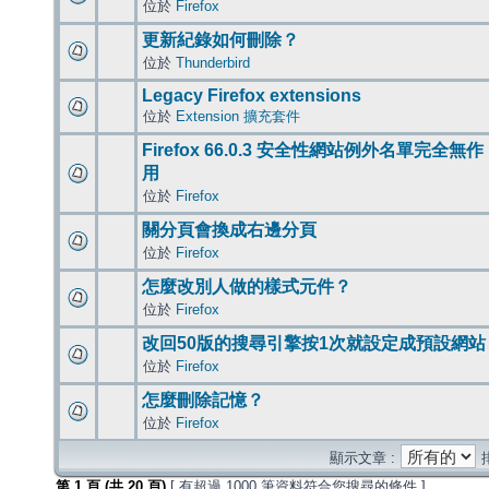
位於
Firefox
更新紀錄如何刪除？
位於
Thunderbird
Legacy Firefox extensions
位於
Extension 擴充套件
Firefox 66.0.3 安全性網站例外名單完全無作
用
位於
Firefox
關分頁會換成右邊分頁
位於
Firefox
怎麼改別人做的樣式元件？
位於
Firefox
改回50版的搜尋引擎按1次就設定成預設網站
位於
Firefox
怎麼刪除記憶？
位於
Firefox
顯示文章 :
第
1
頁 (共
20
頁)
[ 有超過 1000 筆資料符合您搜尋的條件 ]