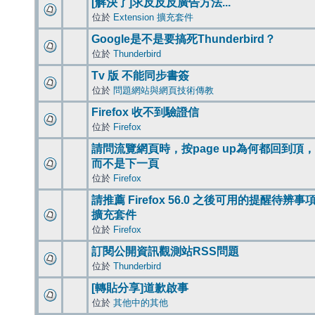
[解決了]求反反反廣告方法...
位於
Extension 擴充套件
Google是不是要搞死Thunderbird？
位於
Thunderbird
Tv 版 不能同步書簽
位於
問題網站與網頁技術傳教
Firefox 收不到驗證信
位於
Firefox
請問流覽網頁時，按page up為何都回到頂，
而不是下一頁
位於
Firefox
請推薦 Firefox 56.0 之後可用的提醒待辨事
擴充套件
位於
Firefox
訂閱公開資訊觀測站RSS問題
位於
Thunderbird
[轉貼分享]道歉啟事
位於
其他中的其他