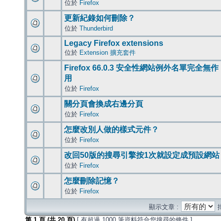
位於
Firefox
更新紀錄如何刪除？
位於
Thunderbird
Legacy Firefox extensions
位於
Extension 擴充套件
Firefox 66.0.3 安全性網站例外名單完全無作
用
位於
Firefox
關分頁會換成右邊分頁
位於
Firefox
怎麼改別人做的樣式元件？
位於
Firefox
改回50版的搜尋引擎按1次就設定成預設網站
位於
Firefox
怎麼刪除記憶？
位於
Firefox
顯示文章 :
第
1
頁 (共
20
頁)
[ 有超過 1000 筆資料符合您搜尋的條件 ]