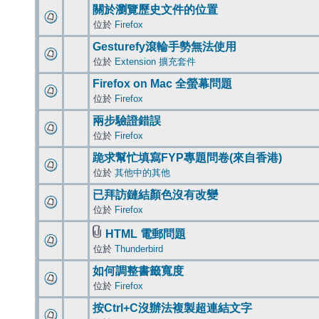
關於瀏覽歷史文件的位置
位於
Firefox
Gesturefy滾輪手勢無法使用
位於
Extension 擴充套件
Firefox on Mac 全螢幕問題
位於
Firefox
兩步驗證錯誤
位於
Firefox
跪求幫忙填寫FYP專題問卷(來自香港)
位於
其他中的其他
已拜訪鏈結顏色沒有改變
位於
Firefox
HTML 電郵問題
位於
Thunderbird
如何調整書籤寬度
位於
Firefox
按Ctrl+C沒辦法複製超連結文字