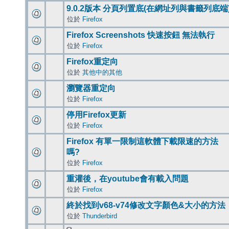
9.0.2版本 分頁列置底(在網址列與書籤列底端
位於
Firefox
Firefox Screenshots 快速按鈕 無法執行
位於
Firefox
Firefox重定向
位於
其他中的其他
瀏覽器重定向
位於
Firefox
停用Firefox更新
位於
Firefox
Firefox 有單一限制這軟體下載限速的方法
嗎?
位於
Firefox
重灌後，在youtube會有載入問題
位於
Firefox
終於找到v68-v74修改文字顏色&大小的方法
位於
Thunderbird