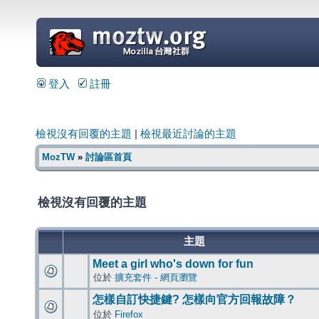
=
登入
註冊
檢視沒有回覆的主題
|
檢視最近討論的主題
MozTW
»
討論區首頁
檢視沒有回覆的主題
主題
Meet a girl who's down for fun
位於
擴充套件 - 網頁瀏覽
怎樣自訂快捷鍵? 怎樣向官方回報故障？
位於
Firefox