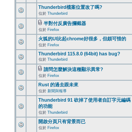
Thunderbird檔案位置改了嗎?
位於
Thunderbird
半對付反廣告攔截器
位於
Firefox
火狐的UI比起chrome好很多，但頗可惜的
位於
Firefox
Thunderbird 115.8.0 (64bit) has bug?
位於
Thunderbird
請問怎麼解決這種顯示異常?
位於
Firefox
Rust 的過去跟未來
位於
新聞與報導
Thunderbird 91 砍掉了使用者自訂字元編碼
的功能
位於
Thunderbird
開啟分頁只有背景而已
位於
Firefox